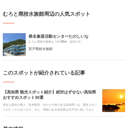
むろと廃校水族館周辺の人気スポット
椎名集落活動センターたのしいな
30m
むろと廃校水族館より約
（徒歩1分）
室戸廃校水族館
このスポットが紹介されている記事
【高知県 観光スポット紹介】絶対はずせない高知県
おすすめスポット30選
有名な幕末の偉人「坂本龍馬」ゆかりの地である高知県には、歴史スポッ
トがたくさんあります。また、四国にある高知県は太平洋に面しており
「鰹のたたき」や「清水サバ」といった新鮮な海の幸を楽しむことができ
ます。月の名所と呼ばれる「桂浜」や、最後の清流と言われる「四万十
川」などの絶景スポットも盛りだくさん。高知を訪れるのが初めての人