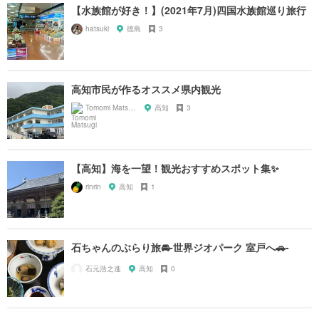
【水族館が好き！】(2021年7月)四国水族館巡り旅行
hatsuki
徳島
3
高知市民が作るオススメ県内観光
Tomomi Matsugi
高知
3
【高知】海を一望！観光おすすめスポット集✨
rinrin
高知
1
石ちゃんのぶらり旅🚘-世界ジオパーク 室戸へ🚗-
石元浩之進
高知
0