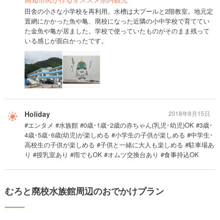
田舎の小さな小学校を再利用。水槽は大プールと2階教室。地元定
置網にかかった魚や亀、廃校になった近隣の小中学校で育ててい
た金魚や亀が居ました。学校で使っていたものがそのまま残って
いる感じが面白かったです。
Holiday
2018年8月15日
#エンタメ #水族館 #0歳･1歳･2歳の赤ちゃん(乳児･幼児)OK #3歳･
4歳･5歳･6歳(幼児)が楽しめる #小学生の子供が楽しめる #中学生･
高校生の子供が楽しめる #子供と一緒に大人も楽しめる #駐車場あ
り #授乳室あり #雨でもOK #オムツ交換台あり #食事持込OK
むろと廃校水族館周辺のおでかけプラン