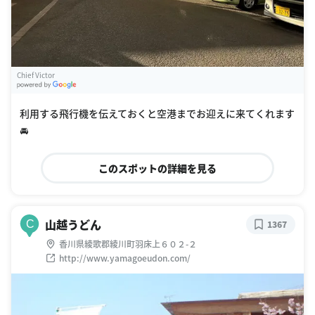
Chief Victor
G
oogle Places
利用する飛行機を伝えておくと空港までお迎えに来てくれます
🚘
このスポットの詳細を見る
山越うどん
C
1367
香川県綾歌郡綾川町羽床上６０２-２
http://www.yamagoeudon.com/