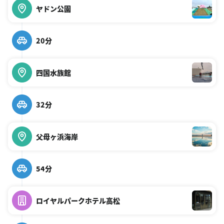
ヤドン公園
20分
四国水族館
32分
父母ヶ浜海岸
54分
ロイヤルパークホテル高松