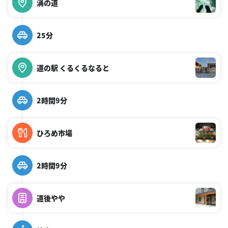
渦の道
25分
道の駅 くるくるなると
2時間9分
ひろめ市場
2時間9分
道後やや