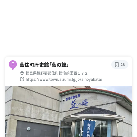
藍住町歴史館「藍の館」
E
28
徳島県板野郡藍住町徳命前須西１７２
https://www.town.aizumi.lg.jp/ainoyakata/