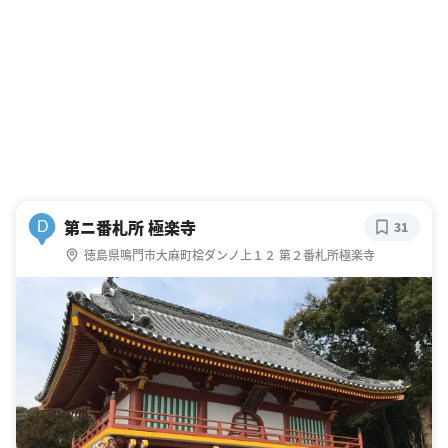
第ニ番札所 極楽寺
D
31
徳島県鳴門市大麻町桧ダンノ上１２ 第２番札所極楽寺