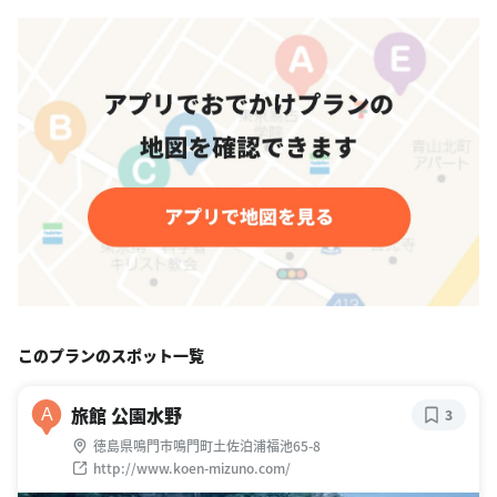
このプランのスポット一覧
旅館 公園水野
A
3
徳島県鳴門市鳴門町土佐泊浦福池65-8
http://www.koen-mizuno.com/