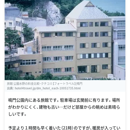
旅館 公園水野の料金比較・クチコミ【フォートラベル】|鳴門
出典：
hotel4travel.jp/dm_hotel_each-10051735.html
鳴門公園内にある旅館です。駐車場は玄関前に有ります。場所
がわかりにくく、建物も古い…だけど部屋からの眺めは素晴ら
しいです。
予定より１時間も早く着いた（21時）のですが、暖房が入ってい