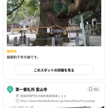
御神木
樹齢約千年の楠です。
このスポットの詳細を見る
第一番札所 霊山寺
C
321
徳島県鳴門市大麻町板東塚鼻１２６
http://www.88shikokuhenro.jp/tokushima/01ryozenji/