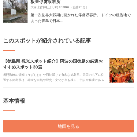
板東俘虜収容所
1370m
大麻比古神社より約
（徒歩23分）
第一次世界大戦期に開かれた俘虜収容所。 ドイツの租借地で
あった青島で日本...
このスポットが紹介されている記事
【徳島県 観光スポット紹介】阿波の国徳島の厳選お
すすめスポット30選
鳴門海峡の渦潮（うずしお）や阿波踊りで有名な徳島県。四国の右下に位
置する徳島県は、雄大な自然や歴史・文化が今も残る、伝説や秘境にあふ
れた観光スポットがたくさんあります。また、美しい海に囲まれた徳島な
らではのレジャーやグルメ、四季折々の徳島の美しさを楽しめる絶景スポ
ットなど、見どころがいっぱいです。徳島のことをよく知らなかった方
基本情報
も、これで徳島に行ってみたくなる！徳島県の魅力ある厳選観光オススメ
スポットを30選ご紹介します。
地図を見る