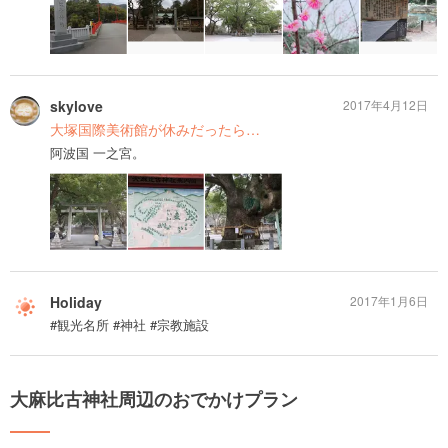
skylove
2017年4月12日
大塚国際美術館が休みだったら…
阿波国 一之宮。
Holiday
2017年1月6日
#観光名所 #神社 #宗教施設
大麻比古神社周辺のおでかけプラン