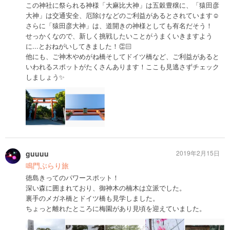
この神社に祭られる神様「大麻比大神」は五穀豊穣に、「猿田彦
大神」は交通安全、厄除けなどのご利益があるとされています☺️
さらに「猿田彦大神」は、道開きの神様としても有名だそう！
せっかくなので、新しく挑戦したいことがうまくいきますよう
に...とおねがいしてきました！👏🏻
他にも、ご神木やめがね橋そしてドイツ橋など、ご利益があると
いわれるスポットがたくさんあります！ここも見逃さずチェック
しましょう✨
guuuu
2019年2月15日
鳴門ぶらり旅
徳島きってのパワースポット！
深い森に囲まれており、御神木の楠木は立派でした。
裏手のメガネ橋とドイツ橋も見学しました。
ちょっと離れたところに梅園があり見頃を迎えていました。