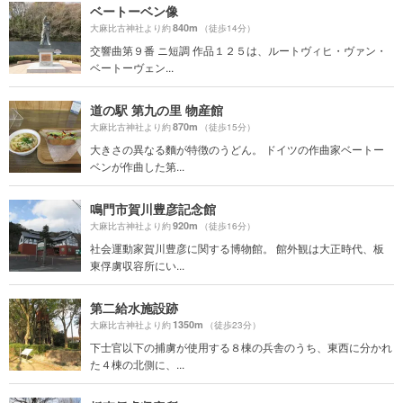
ベートーベン像
840m
大麻比古神社より約
（徒歩14分）
交響曲第９番 ニ短調 作品１２５は、ルートヴィヒ・ヴァン・
ベートーヴェン...
道の駅 第九の里 物産館
870m
大麻比古神社より約
（徒歩15分）
大きさの異なる麵が特徴のうどん。 ドイツの作曲家ベートー
ベンが作曲した第...
鳴門市賀川豊彦記念館
920m
大麻比古神社より約
（徒歩16分）
社会運動家賀川豊彦に関する博物館。 館外観は大正時代、板
東俘虜収容所にい...
第二給水施設跡
1350m
大麻比古神社より約
（徒歩23分）
下士官以下の捕虜が使用する８棟の兵舎のうち、東西に分かれ
た４棟の北側に、...