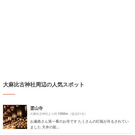
大麻比古神社周辺の人気スポット
霊山寺
1260m
大麻比古神社より約
（徒歩21分）
お遍路さん第一番のお寺です たくさんの灯籠が吊るされてい
ました 天井の龍...