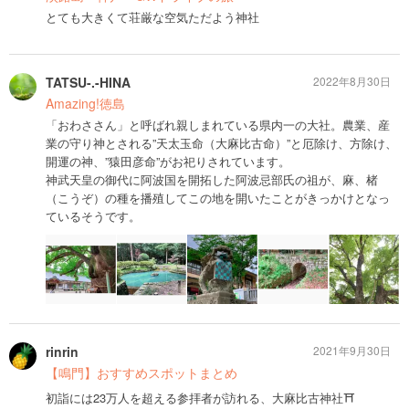
とても大きくて荘厳な空気ただよう神社
TATSU-.-HINA
2022年8月30日
Amazing!徳島
「おわささん」と呼ばれ親しまれている県内一の大社。農業、産
業の守り神とされる”天太玉命（大麻比古命）”と厄除け、方除け、
開運の神、”猿田彦命”がお祀りされています。
神武天皇の御代に阿波国を開拓した阿波忌部氏の祖が、麻、楮
（こうぞ）の種を播殖してこの地を開いたことがきっかけとなっ
ているそうです。
rinrin
2021年9月30日
【鳴門】おすすめスポットまとめ
初詣には23万人を超える参拝者が訪れる、大麻比古神社⛩