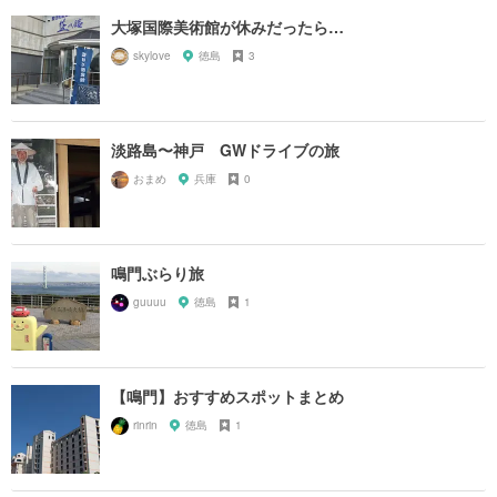
大塚国際美術館が休みだったら…
skylove
徳島
3
淡路島〜神戸 GWドライブの旅
おまめ
兵庫
0
鳴門ぶらり旅
guuuu
徳島
1
【鳴門】おすすめスポットまとめ
rinrin
徳島
1