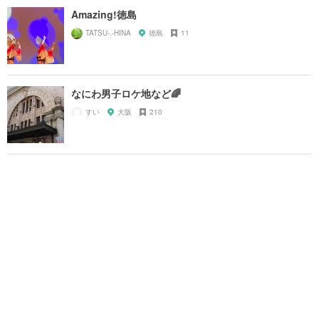
Amazing!徳島
TATSU-.-HINA
徳島
11
なにわ男子ロケ地など🌈
すい
大阪
210