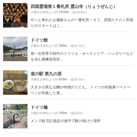
四国霊場第１番札所 霊山寺（りょうぜんじ）
1310m
大麻比古神社より約
（徒歩22分）
やっと来れたお遍路さんの一番札所！そう、四国八十八ヶ所巡
りのスタートはこ...
ドイツ館
760m
大麻比古神社より約
（徒歩13分）
第一次世界大戦中のドイツ人・オーストリア・ハンガリーなど
を含む捕虜収容所...
道の駅 第九の里
870m
大麻比古神社より約
（徒歩15分）
大きさの異なる麵が特徴のうどん。 ドイツの作曲家ベートー
ベンが作曲した第...
ドイツ橋
100m
大麻比古神社より約
（徒歩2分）
メンズ校 2話 脱走の途中で駆け抜けた場所