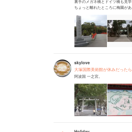
裏手のメガネ橋とドイツ橋も見学
ちょっと離れたところに梅園があ
skylove
大塚国際美術館が休みだったら
阿波国 一之宮。
Holiday