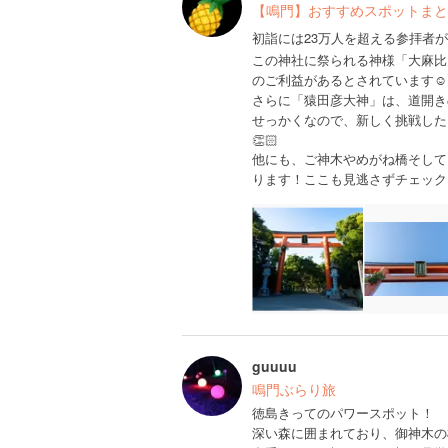
【鳴門】おすすめスポットまと
初詣には23万人を超える参拝者
この神社に祭られる神様「大麻比
のご利益があるとされています☺️
さらに「猿田彦大神」は、道開き
せっかくなので、新しく挑戦した
👏🏻
他にも、ご神木やめがね橋そして
ります！ここも見逃さずチェック
guuuu
鳴門ぶらり旅
徳島きってのパワースポット！
深い森に囲まれており、御神木の