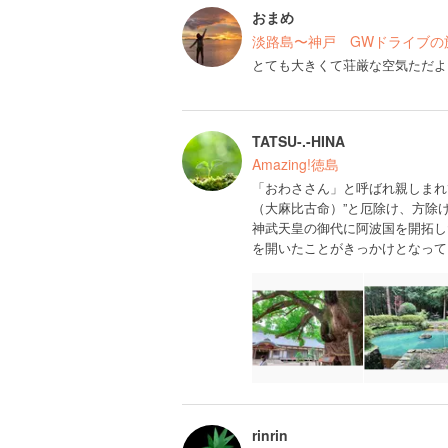
おまめ
淡路島〜神戸 GWドライブの
とても大きくて荘厳な空気ただよ
TATSU-.-HINA
Amazing!徳島
「おわささん」と呼ばれ親しまれ
（大麻比古命）”と厄除け、方除
神武天皇の御代に阿波国を開拓し
を開いたことがきっかけとなって
rinrin