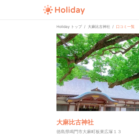
Holiday トップ
大麻比古神社
口コミ一覧
大麻比古神社
徳島県鳴門市大麻町板東広塚１３