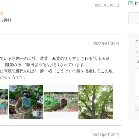
ht
2025年5月5日
旅
う神社
ス
2022年8月30日
い
る
ている県内一の大社。農業、産業の守り神とされる”天太玉命
け、開運の神、”猿田彦命”がお祀りされています。
た阿波忌部氏の祖が、麻、楮（こうぞ）の種を播殖してこの地
いるそうです。
2021年9月30日