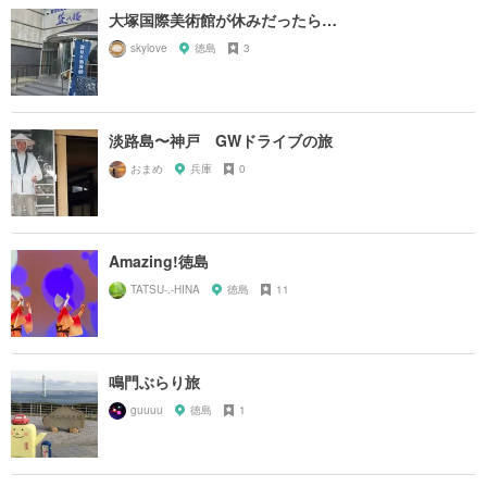
大塚国際美術館が休みだったら…
skylove
徳島
3
淡路島〜神戸 GWドライブの旅
おまめ
兵庫
0
Amazing!徳島
TATSU-.-HINA
徳島
11
鳴門ぶらり旅
guuuu
徳島
1