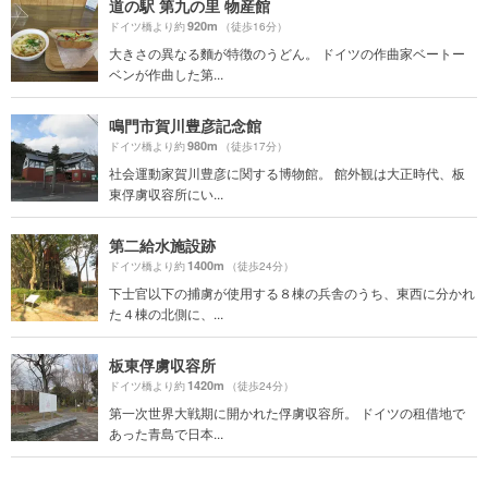
道の駅 第九の里 物産館
920m
ドイツ橋より約
（徒歩16分）
大きさの異なる麵が特徴のうどん。 ドイツの作曲家ベートー
ベンが作曲した第...
鳴門市賀川豊彦記念館
980m
ドイツ橋より約
（徒歩17分）
社会運動家賀川豊彦に関する博物館。 館外観は大正時代、板
東俘虜収容所にい...
第二給水施設跡
1400m
ドイツ橋より約
（徒歩24分）
下士官以下の捕虜が使用する８棟の兵舎のうち、東西に分かれ
た４棟の北側に、...
板東俘虜収容所
1420m
ドイツ橋より約
（徒歩24分）
第一次世界大戦期に開かれた俘虜収容所。 ドイツの租借地で
あった青島で日本...