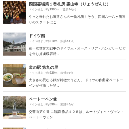
四国霊場第１番札所 霊山寺（りょうぜんじ）
1390m
ドイツ橋より約
（徒歩24分）
やっと来れたお遍路さんの一番札所！そう、四国八十八ヶ所巡
りのスタートはこ...
ドイツ館
810m
ドイツ橋より約
（徒歩14分）
第一次世界大戦中のドイツ人・オーストリア・ハンガリーなど
を含む捕虜収容所...
道の駅 第九の里
920m
ドイツ橋より約
（徒歩16分）
大きさの異なる麵が特徴のうどん。 ドイツの作曲家ベートー
ベンが作曲した第...
ベートーベン像
890m
ドイツ橋より約
（徒歩15分）
交響曲第９番 ニ短調 作品１２５は、ルートヴィヒ・ヴァン・
ベートーヴェン...