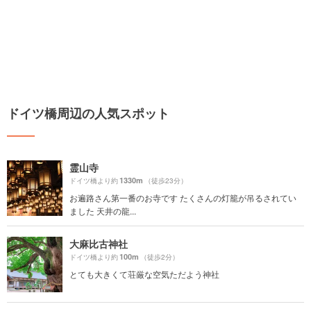
ドイツ橋周辺の人気スポット
霊山寺
1330m
ドイツ橋より約
（徒歩23分）
お遍路さん第一番のお寺です たくさんの灯籠が吊るされてい
ました 天井の龍...
大麻比古神社
100m
ドイツ橋より約
（徒歩2分）
とても大きくて荘厳な空気ただよう神社