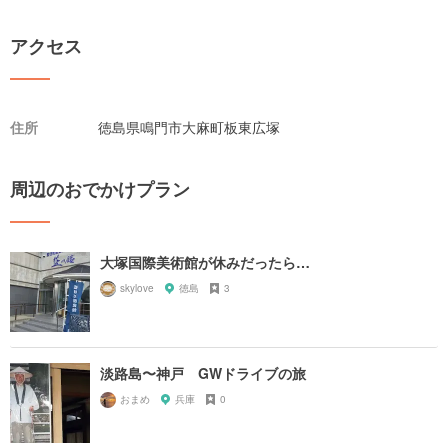
アクセス
住所
徳島県鳴門市大麻町板東広塚
周辺のおでかけプラン
大塚国際美術館が休みだったら…
skylove
徳島
3
淡路島〜神戸 GWドライブの旅
おまめ
兵庫
0