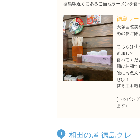
徳島駅近くにあるご当地ラーメンを食
徳島ラー
大塚国際美
めの夜ご飯
こちらは生
追加して
食べてくだ
麺は細麺で
他にも色ん
ぜひ！
替え玉も種
(トッピング
ます)
和田の屋 徳島クレ
I