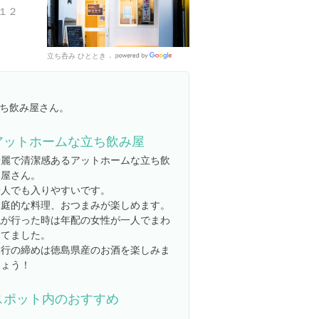
１２
立ち呑み ひととき
Google
Places
ち飲み屋さん。
アットホームな立ち飲み屋
綺麗で清潔感あるアットホームな立ち飲
み屋さん。
一人でも入りやすいです。
家庭的な料理、おつまみが楽しめます。
私が行った時は年配の女性が一人でまわ
してました。
旅行の締めは徳島県産のお酒を楽しみま
しょう！
スポット内のおすすめ