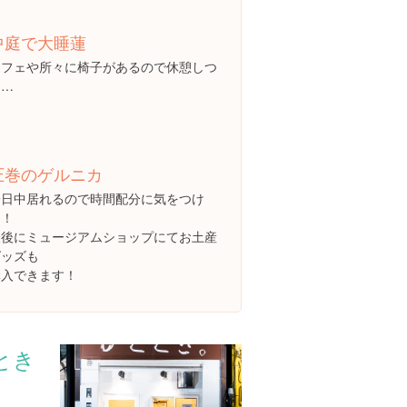
中庭で大睡蓮
カフェや所々に椅子があるので休憩しつ
つ…
圧巻のゲルニカ
一日中居れるので時間配分に気をつけ
て！
最後にミュージアムショップにてお土産
グッズも
購入できます！
とき