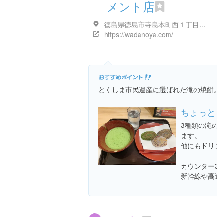
メント店
徳島県徳島市寺島本町西１丁目６１
https://wadanoya.com/
とくしま市民遺産に選ばれた滝の焼餅
ちょっと
3種類の滝
ます。
他にもドリ
カウンター
新幹線や高