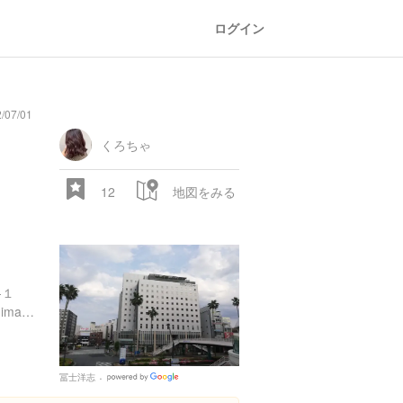
ログイン
/07/01
general
railroad
train
comic
mountain
sports
fishing
bbq
fashion
tradition
music
baby
camera
amusement
aquarium
sea
ball
baer
store
park
くろちゃ
12
地図をみる
-１
http://www.sunroute-tokushima.com/index.php?e=5
28.522 px
冨士洋志
Google
Places