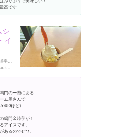
はぷりぷりで美味しい！
最高です！
ムシ
・イ
徳島県鳴門市鳴門町土佐泊浦字 福池65-1 鳴門公園内(エスカヒル鳴門) 1F
http://www.naruto-mon.jp/gourmet/esukahirucafe/
鳴門の一階にある
ーム屋さんで
450ほど)
の鳴門金時芋が！
るアイスです。
があるのでぜひ。