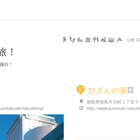
url
guide
hot
type
star
camera
home
settings
profile
print
rank
mail
lock
calendar
access
公開: 22
pet
drive
walking
cycling
nature
stroll
art
camp
history
castle
temple
cafe
gourmet
onsen
outdoor
world
public bath
shopping
旅！
heritage
kyoto
hyogo
旅行！
びざんの湯
B
徳島県徳島市元町１丁目５
nbus/kakueki/tokushima/