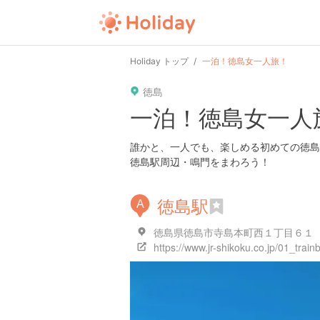
user
pin
tel
time
Holiday トップ
一泊！徳島女一人旅！
徳島
date
child
solitary
一泊！徳島女一人
tokyo
kanagawa
osaka
誰かと、一人でも、楽しめる初めての徳島
徳島駅周辺・鳴門をまわろう！
徳島駅
A
徳島県徳島市寺島本町西１丁目６１
https://www.jr-shikoku.co.jp/01_trai