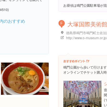
お昼頃は鳴門公園駐車場が混
510)
内のおすすめ
大塚国際美術
F
http://www.o-museum.or.jp
鳴門公園から歩いて行けます
オンラインでチケット購入時(¥
音
い