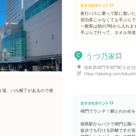
夜行バスに乗って駅に着いた
宿泊客じゃなくても手ぶらで
一般客は朝の7時から入れま
手ぶらで行って、タオル等借り
うづ乃家
C
り場、バル横丁があるので便
鳴門でランチ！鯛とわかめを
徳島駅からバスで鳴門公園へ
徒歩でも行ける距離ですが送