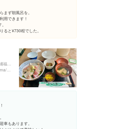
らまず朝風呂を。
利用できます！
す。
ると¥730程でした。
徳島県鳴門市鳴門町土佐泊浦福池６５-３
https://tabelog.com/tokushima/A3601/A360102/36000192/
！
。
迎車もあります。