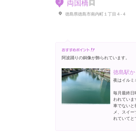
両国橋
J
徳島県徳島市南内町１丁目４-４
阿波踊りの銅像が飾られています。
徳島駅か
夜はイルミ
毎月最終日
われていま
車でないと
メ、スイー
れていてと