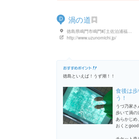
渦の道
D
徳島県鳴門市鳴門町土佐泊浦福池 内 鳴門公園
http://www.uzunomichi.jp/
徳島といえば！うず潮！！
食後は歩
う！
うづ乃家さ
歩いて渦の
あらかじめ
おくとgoo
チケット売