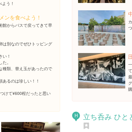
べよう！
メンを食べよう！
術館からバスで戻ってきて早
。
卵は別なのでぜひトッピング
さい！
した。
な種類、替え玉があったので
類あるのは珍しい！！
つけて¥600程だったと思い
立ち呑み ひと
H