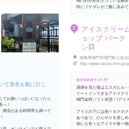
鳴門わかめが入っている鯛丼
特にツケダレがご飯に染みて
アイスクリー
E
ョップ パーク
ン
いて景色を観に行こ
渦潮を見た後はエスカヒル・
イートインできるアイスクリ
んでお腹いっぱいになったら
鳴門金時ソフト休憩！(アイス¥
道へ！
、潮流がある時間帯を調べて
アイスの下には熱々ホクホク
d！
あつあつ、ひんやりを楽しめ
他にも色々なアイスや食べ物
り場、オンラインでも購入で