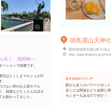
徳島眉山天神
K
徳島県徳島市眉山町大滝山
ら近く、両国橋へ
ネーションで綺麗です。
曜日はとくしまマルシェが行
す。
駅から近くのパワースポット
行けない所のお土産やグル
近くには阿波おどり会館に併
ツ、雑貨などたくさん出店さ
センターもあるのでぜひ！
ても賑わってました。