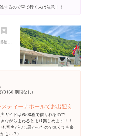
雑するので車で行く人は注意！！
館
徳島県鳴門市鳴門町土佐泊浦福池６５-１
/
。
3160 期限なし)
システィーナホールでお出迎え
声ガイドは¥500程で借りれるので
聞きながらまわるとより楽しめます！！
(でも音声が少し悪かったので無くても良
かも…？)