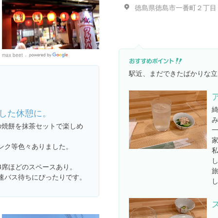
徳島県徳島市一番町２丁目
max beet
Google
Places
駅近、まだできたばかりな立
。
した休憩に。
の焼餅を抹茶セットで楽しめ
ンク等色々ありました。
3席ほどのスペースあり。
速バス待ちにぴったりです。