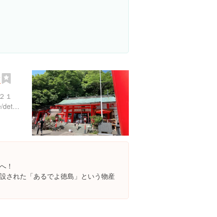
社
２１
http://awa-jinjacho.jp/shrine/detail.html?id=28
へ！
設された「あるでよ徳島」という物産