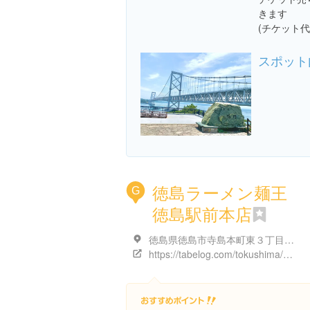
きます
(チケット代¥
スポット
徳島ラーメン麺王
G
徳島駅前本店
徳島県徳島市寺島本町東３丁目６ 旭ビル 1F
https://tabelog.com/tokushima/A3601/A360101/36000076/