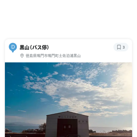
黒山（バス停）
D
3
徳島県鳴門市鳴門町土佐泊浦黒山