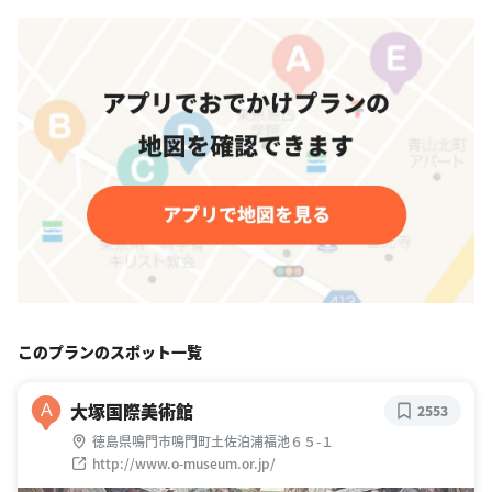
このプランのスポット一覧
大塚国際美術館
A
2553
徳島県鳴門市鳴門町土佐泊浦福池６５-１
http://www.o-museum.or.jp/