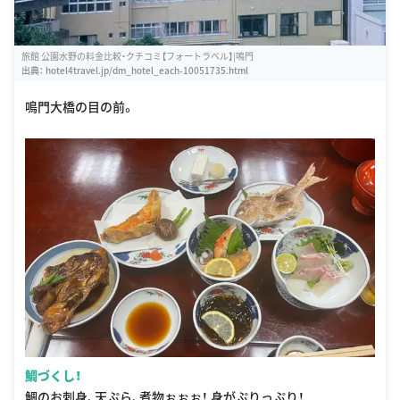
旅館 公園水野の料金比較・クチコミ【フォートラベル】|鳴門
出典：
hotel4travel.jp/dm_hotel_each-10051735.html
鳴門大橋の目の前。
鯛づくし！
鯛のお刺身、天ぷら、煮物ぉぉぉ！ 身がぷりっぷり！