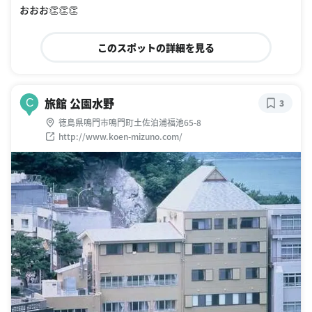
おおお👏👏👏
このスポットの詳細を見る
旅館 公園水野
C
3
徳島県鳴門市鳴門町土佐泊浦福池65-8
http://www.koen-mizuno.com/