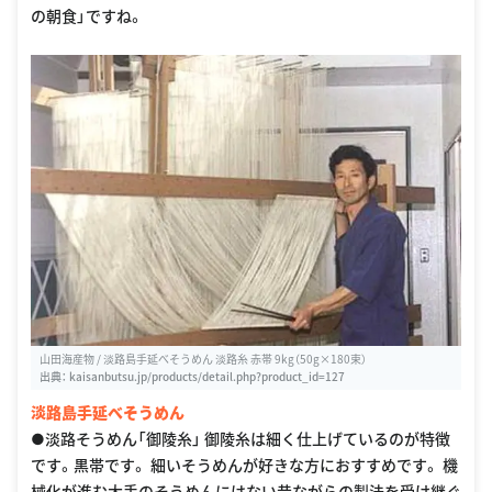
の朝食」ですね。
山田海産物 / 淡路島手延べそうめん 淡路糸 赤帯 9kg（50g×180束）
出典：
kaisanbutsu.jp/products/detail.php?product_id=127
淡路島手延べそうめん
●淡路そうめん「御陵糸」 御陵糸は細く仕上げているのが特徴
です。黒帯です。 細いそうめんが好きな方におすすめです。 機
械化が進む大手のそうめんにはない昔ながらの製法を受け継ぐ