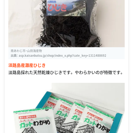
南あわじ市・山田海産物
出典：
asp.kaisanbutsu.jp/shop/index_x.php?cate_key=1311488692
淡路島産灘産ひじき
淡路島採れた天然乾燥ひじきです。 やわらかいのが特徴です。