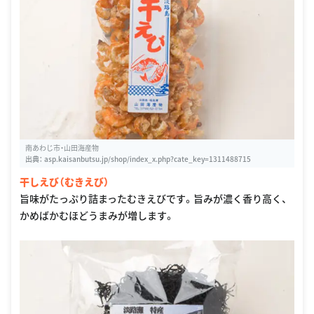
南あわじ市・山田海産物
出典：
asp.kaisanbutsu.jp/shop/index_x.php?cate_key=1311488715
干しえび（むきえび）
旨味がたっぷり詰まったむきえびです。旨みが濃く香り高く、
かめばかむほどうまみが増します。