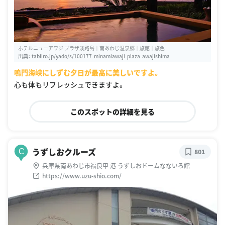
ホテルニューアワジ プラザ淡路島｜南あわじ温泉郷｜旅館｜旅色
出典：
tabiiro.jp/yado/s/100177-minamiawaji-plaza-awajishima
鳴門海峡にしずむ夕日が最高に美しいですよ。
心も体もリフレッシュできますよ。
このスポットの詳細を見る
うずしおクルーズ
C
801
兵庫県南あわじ市福良甲 港 うずしおドームなないろ館
https://www.uzu-shio.com/