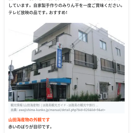
しています。 自家製手作りのみりん干を一度ご賞味ください。
テレビ放映の品です。おすすめ！
観光情報（山田海産物） | 淡路島観光ガイド - 淡路島の観光や旅行 ...
出典：
awajishima-kanko.jp/manual/detail.php?bid=826&lid=9&at=
山田海産物の外観です
赤いのぼりが目印です。