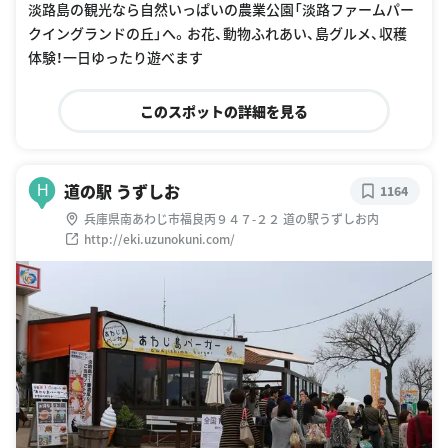
淡路島の観光なら自然いっぱいの農業公園「淡路ファームパー
クイングランドの丘」へ。お花、動物ふれあい、島グルメ、収穫
体験！一日ゆったり遊べます
このスポットの詳細を見る
道の駅 うずしお
H
1164
兵庫県南あわじ市福良丙９４７-２２ 道の駅うずしお内
http://eki.uzunokuni.com/