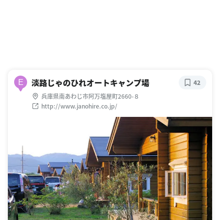
淡路じゃのひれオートキャンプ場
E
42
兵庫県南あわじ市阿万塩屋町2660-８
http://www.janohire.co.jp/