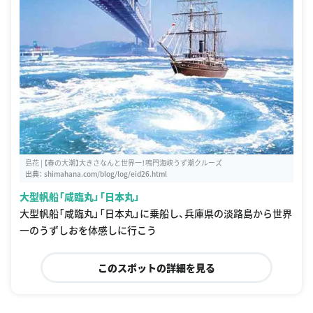
島花 | 【春の大潮】大きさなんと世界一！鳴門海峡うず潮クルーズ
出典：
shimahana.com/blog/log/eid26.html
大型帆船「咸臨丸」「日本丸」
大型帆船「咸臨丸」「日本丸」に乗船し、兵庫県の淡路島から世界
一のうずしおを体感しに行こう
このスポットの詳細を見る