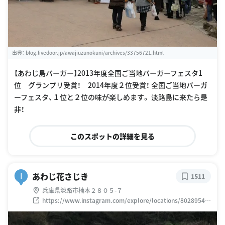
出典：
blog.livedoor.jp/awajiuzunokuni/archives/33756721.html
【あわじ島バーガー】2013年度全国ご当地バーガーフェスタ1
位 グランプリ受賞！ 2014年度２位受賞！ 全国ご当地バーガ
ーフェスタ、１位と２位の味が楽しめます。 淡路島に来たら是
非！
このスポットの詳細を見る
あわじ花さじき
I
1511
兵庫県淡路市楠本２８０５-７
https://www.instagram.com/explore/locations/80289547
4