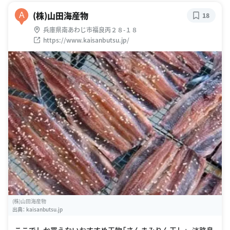
(株)山田海産物
A
18
兵庫県南あわじ市福良丙２８-１８
https://www.kaisanbutsu.jp/
(株)山田海産物
出典：
kaisanbutsu.jp