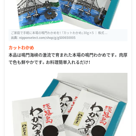
ご家庭で手軽に本場の鳴門わかめを！ 『カットわかめ』30g×5 ｜ 株式 ...
出典：
nipponselect.com/shop/g/gS00650005
カットわかめ
本品は鳴門海峡の激流で育まれた本場の鳴門わかめです。 肉厚
で色も鮮やかです。お料理簡単入れるだけ！