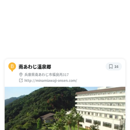
南あわじ温泉郷
B
16
兵庫県南あわじ市福良丙317
http://minamiawaji-onsen.com/