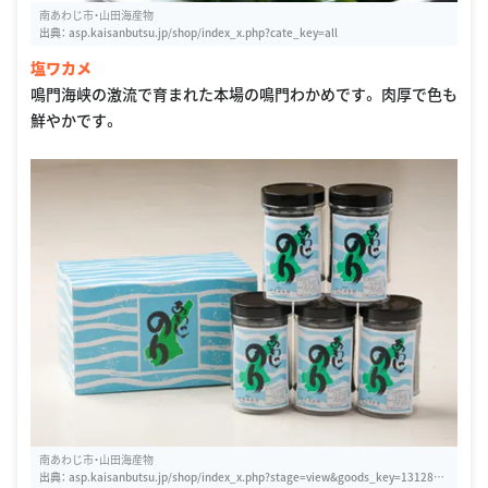
南あわじ市・山田海産物
出典：
asp.kaisanbutsu.jp/shop/index_x.php?cate_key=all
塩ワカメ
鳴門海峡の激流で育まれた本場の鳴門わかめです。 肉厚で色も
鮮やかです。
南あわじ市・山田海産物
出典：
asp.kaisanbutsu.jp/shop/index_x.php?stage=view&goods_key=1312851