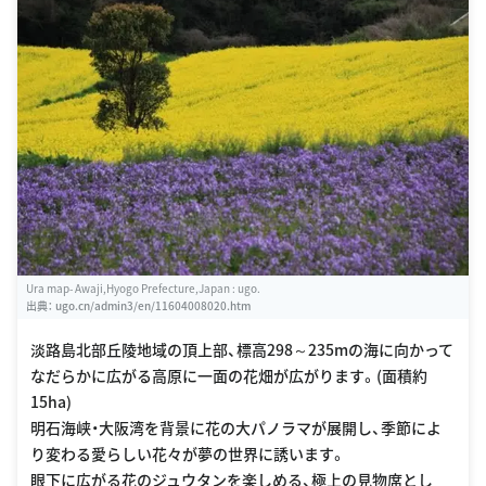
Ura map- Awaji,Hyogo Prefecture,Japan : ugo.
出典：
ugo.cn/admin3/en/11604008020.htm
淡路島北部丘陵地域の頂上部、標高298～235mの海に向かって
なだらかに広がる高原に一面の花畑が広がります。(面積約
15ha)
明石海峡・大阪湾を背景に花の大パノラマが展開し、季節によ
り変わる愛らしい花々が夢の世界に誘います。
眼下に広がる花のジュウタンを楽しめる、極上の見物席とし