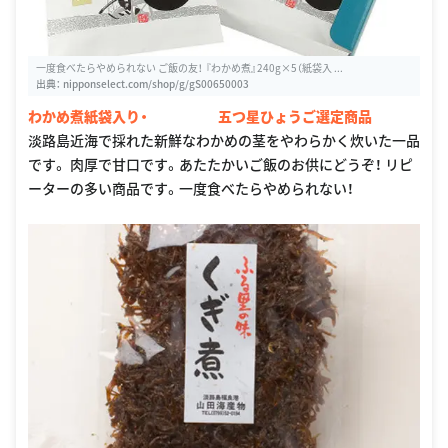
一度食べたらやめられない ご飯の友！ 『わかめ煮』240g×5（紙袋入 ...
出典：
nipponselect.com/shop/g/gS00650003
わかめ煮紙袋入り・ 五つ星ひょうご選定商品
淡路島近海で採れた新鮮なわかめの茎をやわらかく炊いた一品
です。 肉厚で甘口です。あたたかいご飯のお供にどうぞ！ リピ
ーターの多い商品です。一度食べたらやめられない！