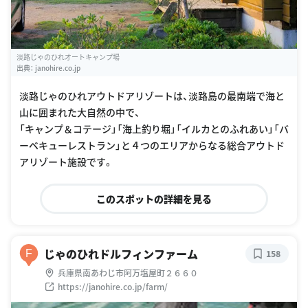
淡路じゃのひれオートキャンプ場
出典：
janohire.co.jp
淡路じゃのひれアウトドアリゾートは、淡路島の最南端で海と
山に囲まれた大自然の中で、
「キャンプ＆コテージ」「海上釣り堀」「イルカとのふれあい」「バ
ーベキューレストラン」と４つのエリアからなる総合アウトド
アリゾート施設です。
このスポットの詳細を見る
じゃのひれドルフィンファーム
F
158
兵庫県南あわじ市阿万塩屋町２６６０
https://janohire.co.jp/farm/