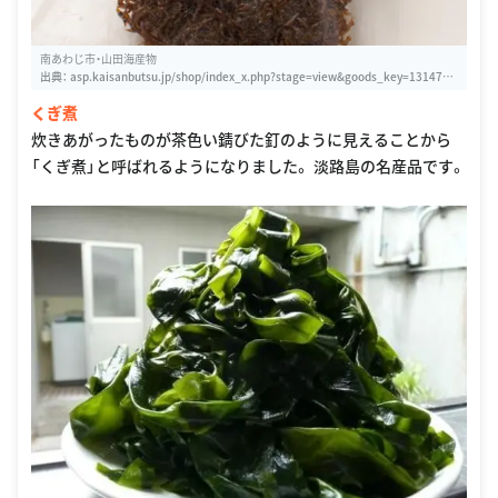
南あわじ市・山田海産物
出典：
asp.kaisanbutsu.jp/shop/index_x.php?stage=view&goods_key=1314780
337
くぎ煮
炊きあがったものが茶色い錆びた釘のように見えることから
「くぎ煮」と呼ばれるようになりました。 淡路島の名産品です。