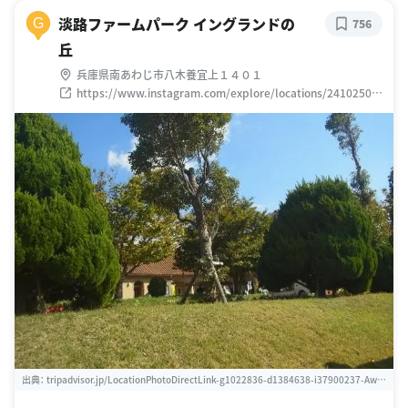
淡路ファームパーク イングランドの
G
756
丘
兵庫県南あわじ市八木養宜上１４０１
https://www.instagram.com/explore/locations/24102506
2
出典：
tripadvisor.jp/LocationPhotoDirectLink-g1022836-d1384638-i37900237-Awaj
i_Farm_Park_England_Hill-Minamiawaji_Hyogo_Prefecture_Kinki.html