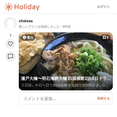
ログイン
chelsea
新しいプランを投稿しました
8年前
1
香川
5
瀬戸大橋〜明石海峡大橋 四国横断2泊3日ドラ
２日目。今日一日で四国横断するので朝5時起き。GW
イブ旅＊2日目＊
中日の平日だったので渋滞は無くて良かったのですが、
祖谷渓で父が川に転落したり、濃霧で鳴門の渦潮汽船が
出航しなかったりとアクシデント続きでした。