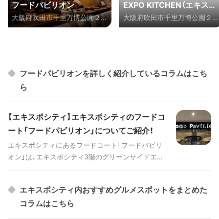
フードパビリオン
EXPO KITCHEN（エキスポ
大阪府吹田市千里万博公園２-
大阪府吹田市千里万博公園２-
キッチン）
２ ららぽーとEXPOCITY3階
２ ららぽーとEXPOCITY内
フードパビリオンを詳しく紹介しているコラムはこち
ら
【エキスポシティ】エキスポシティのフードコ
ート「フードパビリオン」についてご紹介！
エキスポシティにあるフードコート「フードパビリ
オン」は、エキスポシティ3階のグリーンサイドエリ
アにあり、本格的なメニューを気軽に楽しめるグル
メスポットです。17店舗の飲食店が並ぶ様子はまさ
エキスポシティ内おすすめグルメスポットをまとめた
に食の博覧会！テーブルの数も多く、窓からは食事を
コラムはこちら
しながら万博公園の景色を楽しめます。そんなエキ
スポシティの「フードパビリオン」についてご紹介い