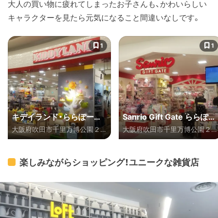
大人の買い物に疲れてしまったお子さんも、かわいらしい
キャラクターを見たら元気になること間違いなしです。
1
1
キデイランド・ららぽーと
Sanrio Gift Gate ららぽー
大阪府吹田市千里万博公園２-
大阪府吹田市千里万博公園２-
ＥＸＰＯＣＩＴＹ店
とEXPOCITY店
１ ららぽーとＥＸＰＯＣＩＴ
１ ららぽーとEXPOCITY 3F
Ｙ 3階
楽しみながらショッピング！ユニークな雑貨店