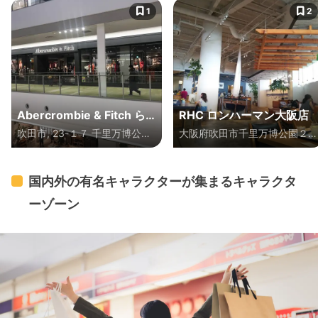
1
2
Abercrombie & Fitch ら
RHC ロンハーマン大阪店
吹田市, 23-１７ 千里万博公園
大阪府吹田市千里万博公園２-
らぽーとEXPOCITY
大阪市 大阪府 日本
１ ららぽーとEXPOCITY
国内外の有名キャラクターが集まるキャラクタ
ーゾーン