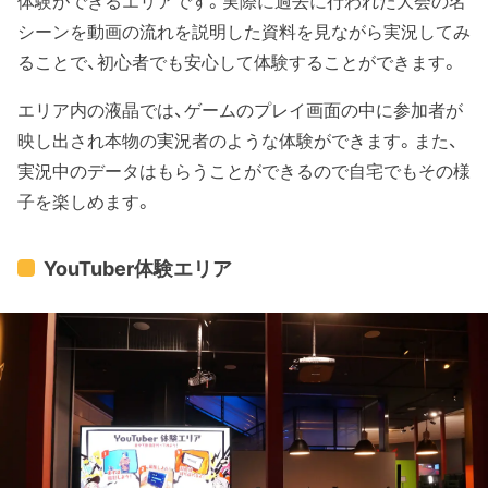
体験ができるエリアです。実際に過去に行われた大会の名
シーンを動画の流れを説明した資料を見ながら実況してみ
ることで、初心者でも安心して体験することができます。
エリア内の液晶では、ゲームのプレイ画面の中に参加者が
映し出され本物の実況者のような体験ができます。また、
実況中のデータはもらうことができるので自宅でもその様
子を楽しめます。
YouTuber体験エリア