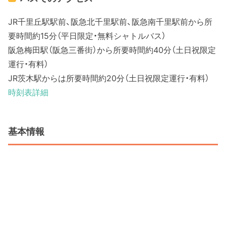
JR千里丘駅駅前、阪急北千里駅前、阪急南千里駅前から所
要時間約15分（平日限定・無料シャトルバス）
阪急梅田駅（阪急三番街）から所要時間約40分（土日祝限定
運行・有料）
JR茨木駅からは所要時間約20分（土日祝限定運行・有料）
時刻表詳細
基本情報