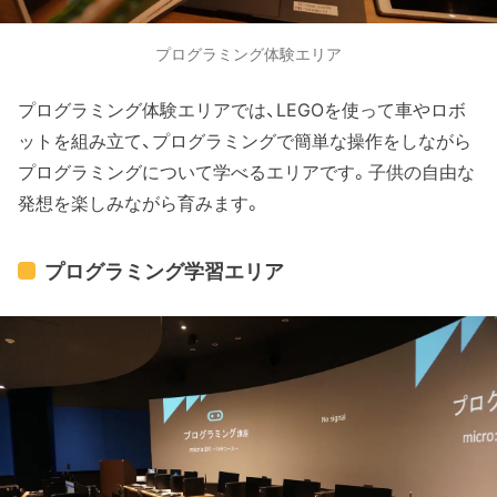
プログラミング体験エリア
プログラミング体験エリアでは、LEGOを使って車やロボ
ットを組み立て、プログラミングで簡単な操作をしながら
プログラミングについて学べるエリアです。子供の自由な
発想を楽しみながら育みます。
プログラミング学習エリア