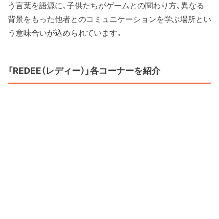
う言葉を語源に、子供たちがゲームとの関わり方、異なる
背景をもった他者とのコミュニケーションを学ぶ場所とい
う意味合いが込められています。
「REDEE（レディー）」各コーナーを紹介