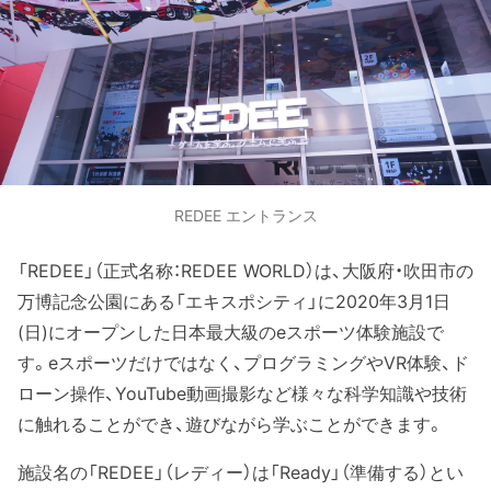
REDEE エントランス
「REDEE」（正式名称：REDEE WORLD）は、大阪府・吹田市の
万博記念公園にある「エキスポシティ」に2020年3月1日
(日)にオープンした日本最大級のeスポーツ体験施設で
す。eスポーツだけではなく、プログラミングやVR体験、ド
ローン操作、YouTube動画撮影など様々な科学知識や技術
に触れることができ、遊びながら学ぶことができます。
施設名の「REDEE」（レディー）は「Ready」（準備する）とい