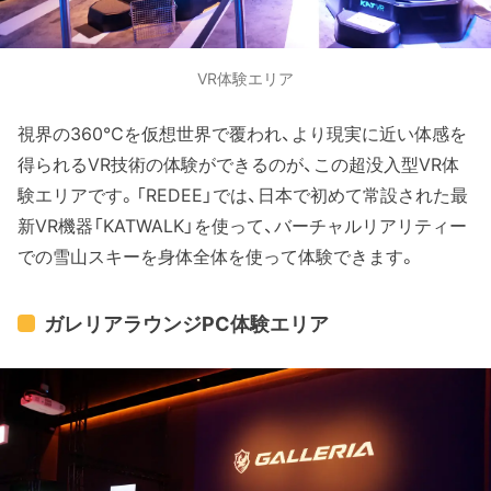
VR体験エリア
視界の360℃を仮想世界で覆われ、より現実に近い体感を
得られるVR技術の体験ができるのが、この超没入型VR体
験エリアです。「REDEE」では、日本で初めて常設された最
新VR機器「KATWALK」を使って、バーチャルリアリティー
での雪山スキーを身体全体を使って体験できます。
ガレリアラウンジPC体験エリア