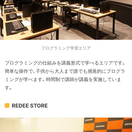
プログラミング学習エリア
プログラミングの仕組みを講義形式で学べるエリアです。
簡単な操作で、子供から大人まで誰でも感覚的にプログラ
ミングが学べます。時間制で講師が講義を実施していま
す。
REDEE STORE