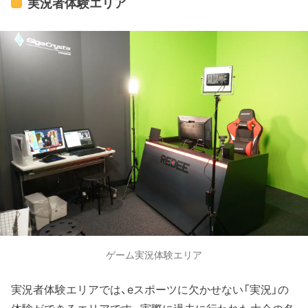
実況者体験エリア
ゲーム実況体験エリア
実況者体験エリアでは、eスポーツに欠かせない「実況」の