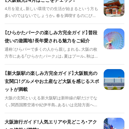
【大阪観光】4月はここをチェック！
4月を迎え、新しい環境での生活が始まるという方も
多いのではないでしょうか。春を満喫するのにぴっ
たりなお花見スポットや、見た目も華やかな春スイ
ーツ、気分が上がる雑貨ショップをご紹介します。
【ひらかたパークの楽しみ方完全ガイド】普段
使いの遊園地！長年愛される魅力をご紹介
通称：ひらパーで多くの人から親しまれる、大阪の枚
方市にある「ひらかたパーク」は、夏はプール、秋はイ
ルミネーション、冬はスケートなど、小さなお子さま
から大人まで一年中楽しめるテーマパークです。さ
【新大阪駅の楽しみ方完全ガイド】大阪観光の
ほど規模は大きくありませんが、とてつもなく混雑
玄関口！グルメやお土産など大阪を感じるスポ
したり、アトラクションに何時間も並ぶというスト
ットが満載
レスが無いのがうれしいところ。 園内の見どころを
はじめとしたイベントやレストラン情報まで、その
大阪の玄関といえる新大阪駅は新幹線の駅だけでな
魅力をたっぷりご紹介します。
く、関西国際空港や紀伊半島、あるいは北陸方面への
アクセス特急や京阪神地区を結ぶ在来線の主要駅。
大阪市内の重要スポットに駅がある大阪メトロ御堂
大阪旅行ガイド！人気エリアや見どころ・アク
筋線の駅もあります。 そして、ターミナル駅の構内