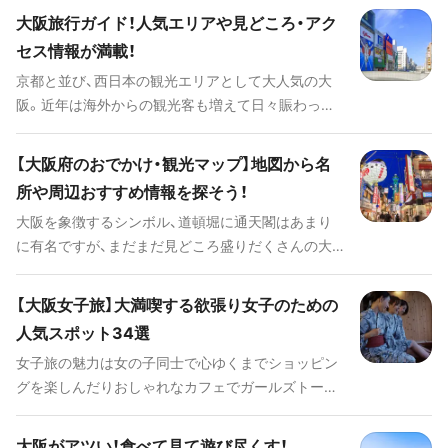
大阪市内の重要スポットに駅がある大阪メトロ御堂
大阪旅行ガイド！人気エリアや見どころ・アク
筋線の駅もあります。 そして、ターミナル駅の構内
セス情報が満載！
には楽しいスポットが目白押し。各地域の駅弁や大
京都と並び、西日本の観光エリアとして大人気の大
阪の有名どころ名物グルメや、お土産の数々、その他
阪。近年は海外からの観光客も増えて日々賑わって
ショッピングなど新大阪駅の魅力・お役立ち情報を
います。 大阪旅行のハイライトはなんと言ってもグ
徹底解説します。
ルメとアミューズメント。そこかしこにあるたこ焼
【大阪府のおでかけ・観光マップ】地図から名
きやお好み焼きなどの「粉もの」屋さんと、ド派手な
所や周辺おすすめ情報を探そう！
看板。また、進化を続ける大人気のユニバーサル・ス
大阪を象徴するシンボル、道頓堀に通天閣はあまり
タジオ・ジャパンや世界最大級の海遊館など、遊びに
に有名ですが、まだまだ見どころ盛りだくさんの大
困ることはありません。 また、大阪の駅周辺をはじ
阪。日本を代表する大阪城、世界的に有名なテーマパ
めとして大型の複合施設が多くあり、ショッピング
ークのユニバーサル・スタジオ・ジャパン。2025年に
も選択肢が豊富です。 各エリアの見どころや観光ス
【大阪女子旅】大満喫する欲張り女子のための
は万博開催が決まるなど、ますます盛り上がってい
ポットとそのポイント、毎年行われる季節のイベン
人気スポット34選
る大阪をご紹介します。地図から大阪の定番スポッ
トやお得な公共交通機関の情報まで、大阪旅行の全
女子旅の魅力は女の子同士で心ゆくまでショッピン
トを探せるおでかけ・観光マップで、素敵な旅の計画
てをご紹介します！
グを楽しんだりおしゃれなカフェでガールズトーク
を立ててみましょう。
を繰り広げたりすることですよね。今回は、大阪を舞
台にそんな女子旅にぴったりのスポットをジャンル
大阪がアツい！食べて見て遊び尽くす！