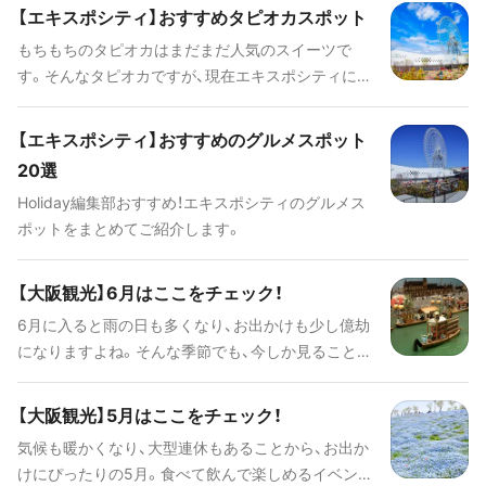
【エキスポシティ】おすすめタピオカスポット
もちもちのタピオカはまだまだ人気のスイーツで
す。そんなタピオカですが、現在エキスポシティには
専門店が存在しないそうです。そこで、エキスポシテ
ィ内やその周辺でタピオカを楽しめるスポットをピ
【エキスポシティ】おすすめのグルメスポット
ックアップしてみました。
20選
Holiday編集部おすすめ！エキスポシティのグルメス
ポットをまとめてご紹介します。
【大阪観光】6月はここをチェック！
6月に入ると雨の日も多くなり、お出かけも少し億劫
になりますよね。そんな季節でも、今しか見ることが
できない旬のものがたくさんありますので、是非チ
ェックしてみてくださいね！
【大阪観光】5月はここをチェック！
気候も暖かくなり、大型連休もあることから、お出か
けにぴったりの5月。食べて飲んで楽しめるイベント