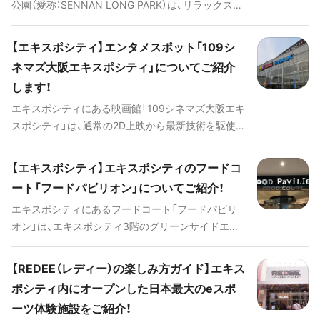
公園（愛称：SENNAN LONG PARK）は、リラックスで
きる空間とアクティブに活動できる空間を融合させ
た関西最大級のレクリエーション拠点です。公園内4
【エキスポシティ】エンタメスポット「109シ
つのエリアでは、グランピングやバーベキュー、ヨガ
ネマズ大阪エキスポシティ」についてご紹介
やアスレチックなどとともに日帰りで利用できる温
します！
泉施設も備えています。
エキスポシティにある映画館「109シネマズ大阪エキ
スポシティ」は、通常の2D上映から最新技術を駆使し
たIMAXレーザー/GTテクノロジーシステム、テーマ
パークのアトラクションのように映画を”体感”でき
【エキスポシティ】エキスポシティのフードコ
る4DX上映を楽しめる最新型の映画館です。そんな
ート「フードパビリオン」についてご紹介！
「109シネマズ大阪エキスポシティ」の楽しみ方をご
エキスポシティにあるフードコート「フードパビリ
紹介いたします！
オン」は、エキスポシティ3階のグリーンサイドエリ
アにあり、本格的なメニューを気軽に楽しめるグル
メスポットです。17店舗の飲食店が並ぶ様子はまさ
【REDEE（レディー）の楽しみ方ガイド】エキス
に食の博覧会！テーブルの数も多く、窓からは食事を
ポシティ内にオープンした日本最大のeスポ
しながら万博公園の景色を楽しめます。そんなエキ
ーツ体験施設をご紹介！
スポシティの「フードパビリオン」についてご紹介い