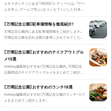
たします！
エキスポシティにある「REDEE（レディー）」は、『ゲー
ムを学ぶ、ゲームで学ぶ』をコンセプトにした日本最
大級のeスポーツ体験施設です。eスポーツと呼ばれ
るパソコン等を用いたゲーム競技やプログラミン
【万博記念公園】駐車場情報を徹底紹介！
グ、VR体験やYouTube動画撮影など様々な科学知識
万博記念公園内にある駐車場情報をご紹介します。
や技術に触れ、遊びながら学べます。
万博記念公園を訪れる際の参考にされてみてくださ
い！
【万博記念公園】おすすめのテイクアウトグル
メ15選
Holiday編集部おすすめ！万博記念公園内、万博記念
公園周辺のテイクアウトグルメをまとめてご紹介し
ます。
【万博記念公園】おすすめのランチ18選
Holiday編集部おすすめ！万博記念公園のランチ・カフ
ェをまとめてご紹介します。