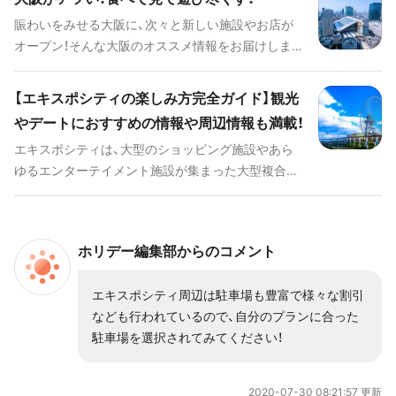
別にご紹介します。
賑わいをみせる大阪に、次々と新しい施設やお店が
オープン！そんな大阪のオススメ情報をお届けしま
す。大阪観光の候補としても、普段から大阪に遊びに
出かけている人にも、おさえてもらいたいポイント
【エキスポシティの楽しみ方完全ガイド】観光
が盛り沢山です。デートや遊びのプランの参考にも
やデートにおすすめの情報や周辺情報も満載！
してみてください！
エキスポシティは、大型のショッピング施設やあら
ゆるエンターテイメント施設が集まった大型複合施
設です。その見どころは1日では周りきれないほどた
くさん！そんなエキスポシティを満喫するために、ぜ
ひ知っておきたい情報をお届けします。 ## 人気の
ホリデー編集部からのコメント
キーワード [keyword_link:REDEE（レディ
ー）|https://haveagood.holiday/articles/1421]
エキスポシティ周辺は駐車場も豊富で様々な割引
[keyword_link:VS PARK
なども行われているので、自分のプランに合った
|https://haveagood.holiday/articles/267]
駐車場を選択されてみてください！
[keyword_link:109シネマズ大阪エキスポシテ
ィ|https://haveagood.holiday/articles/1274]
[keyword_link:フードコー
2020-07-30 08:21:57 更新