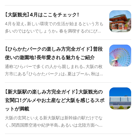
も続々と行われます。この時期に大阪観光を計画す
るなら、ぜひプランの参考にしてみてください。
【大阪観光】4月はここをチェック！
4月を迎え、新しい環境での生活が始まるという方も
多いのではないでしょうか。春を満喫するのにぴっ
たりなお花見スポットや、見た目も華やかな春スイ
ーツ、気分が上がる雑貨ショップをご紹介します。
【ひらかたパークの楽しみ方完全ガイド】普段
使いの遊園地！長年愛される魅力をご紹介
通称：ひらパーで多くの人から親しまれる、大阪の枚
方市にある「ひらかたパーク」は、夏はプール、秋はイ
ルミネーション、冬はスケートなど、小さなお子さま
から大人まで一年中楽しめるテーマパークです。さ
【新大阪駅の楽しみ方完全ガイド】大阪観光の
ほど規模は大きくありませんが、とてつもなく混雑
玄関口！グルメやお土産など大阪を感じるスポ
したり、アトラクションに何時間も並ぶというスト
ットが満載
レスが無いのがうれしいところ。 園内の見どころを
はじめとしたイベントやレストラン情報まで、その
大阪の玄関といえる新大阪駅は新幹線の駅だけでな
魅力をたっぷりご紹介します。
く、関西国際空港や紀伊半島、あるいは北陸方面への
アクセス特急や京阪神地区を結ぶ在来線の主要駅。