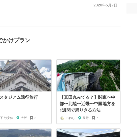
2020年5月7日
でかけプラン
スタジアム遠征旅行
【真田丸みてる？】関東〜中
部〜北陸〜近畿〜中国地方を
1週間で周りきる方法
下 紗安佳
大阪
3
右ねじ
長野
7