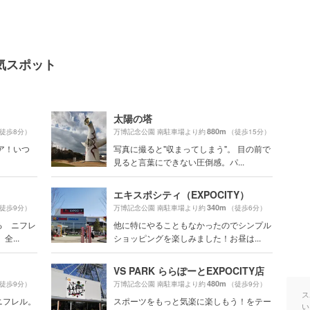
気スポット
太陽の塔
880m
徒歩8分）
万博記念公園 南駐車場より約
（徒歩15分）
ア！いつ
写真に撮ると"収まってしまう"。 目の前で
見ると言葉にできない圧倒感。パ...
エキスポシティ（EXPOCITY）
340m
徒歩9分）
万博記念公園 南駐車場より約
（徒歩6分）
る ニフレ
他に特にやることもなかったのでシンプル
...
ショッピングを楽しみました！お昼は...
VS PARK ららぽーとEXPOCITY店
480m
徒歩9分）
万博記念公園 南駐車場より約
（徒歩9分）
ス
ニフレル。
スポーツをもっと気楽に楽しもう！をテー
い