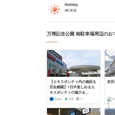
Holiday
#駐車場
万博記念公園 南駐車場周辺のお
【エキスポシティ内の施設を
吹田
完全網羅】1日中楽しめるエ
キスポシティの魅力を...
Bakey
大阪
11
木