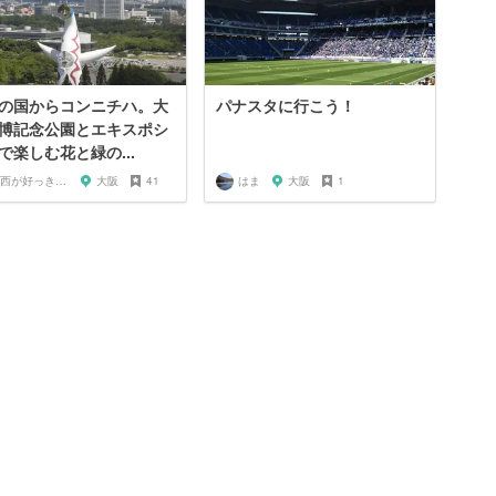
の国からコンニチハ。大
パナスタに行こう！
博記念公園とエキスポシ
で楽しむ花と緑の...
関西が好っきゃねん
大阪
41
はま
大阪
1