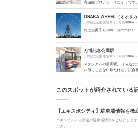
海遊館プロデュースだそうです。 ニ
480m
万博記念公園 南駐車場より約
（
なにわ男子 Lucky！Summer！
万博記念公園駅
730m
万博記念公園 南駐車場より約
（
スタジアムの最寄駅。 そんなに
い何てことない駅だけど、試合後の
このスポットが紹介されている
【エキスポシティ】駐車場情報を徹
エキスポシティ周辺の駐車場情報をご紹介します
ださい！