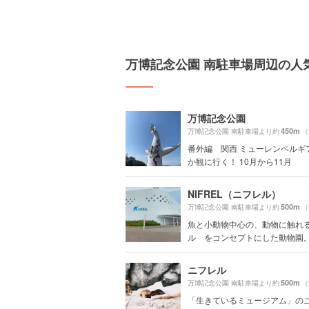
万博記念公園 南駐車場周辺の人
万博記念公園
450m
万博記念公園 南駐車場より約
（
番外編 関西 ミューレンベルギ
か観に行く！ 10月から11月
NIFREL（ニフレル）
500m
万博記念公園 南駐車場より約
（
魚と小動物中心の、動物に触れ
ル をコンセプトにした動物園。 全
ニフレル
500m
万博記念公園 南駐車場より約
（
「生きているミュージアム」の