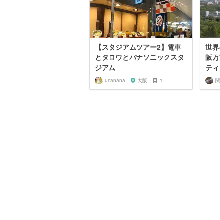
【スタジアムツアー2】電車
世界
とタロウとパナソニックスタ
阪万
ジアム
ティ
unanana
大阪
1