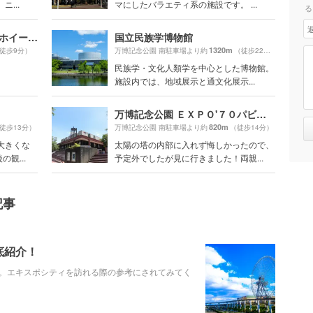
...
マにしたバラエティ系の施設です。 ...
る
OSAKA WHEEL（オオサカホイール）
国立民族学博物館
1320m
徒歩9分）
万博記念公園 南駐車場より約
（徒歩22分）
民族学・文化人類学を中心とした博物館。
施設内では、地域展示と通文化展示...
万博記念公園 ＥＸＰＯ'７０パビリオン
820m
徒歩13分）
万博記念公園 南駐車場より約
（徒歩14分）
大きくな
太陽の塔の内部に入れず悔しかったので、
観...
予定外でしたが見に行きました！両親...
記事
底紹介！
。エキスポシティを訪れる際の参考にされてみてく