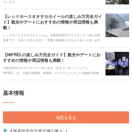
ています。
ードコート|https://haveagood.holiday/articles/1275] [keyword_link:ニフレ
ル |https://haveagood.holiday/articles/22] [keyword_link:エキスポシティ
タピオカ|https://haveagood.holiday/articles/1328] [keyword_link:エキスポ
【レッドホースオオサカホイールの楽しみ方完全ガイ
シティ グルメ|https://haveagood.holiday/articles/1319] [keyword_link:エ
ド】観光やデートにおすすめの情報や周辺情報も満
キスポシティ 駐車場|https://haveagood.holiday/articles/1347]
載！
[keyword_link:エキスポシティ アクセ
ス|https://haveagood.holiday/articles/1358]
レッドホースオオサカホイールは、大阪府吹田市エキスポシティ内の大観
覧車です。日本一の高さを誇り、普通の観覧車とはちがう色々な楽しみ方
ができる人気スポットです。そんなオオサカホイールならではの楽しみ方
をご紹介します！
【NIFRELの楽しみ方完全ガイド】観光やデートにお
すすめの情報や周辺情報も満載！
大阪吹田市のエキスポシティ内にある「生きているミュージアム
NIFREL」は、大阪の水族館「海遊館」がプロデュースした水族館や動物
園、美術館が融合した全く新しい施設です。楽しみながら学べるニフレル
の魅力をエリアごとに徹底解説します！
基本情報
地図を見る
大阪府吹田市千里万博公園２-１