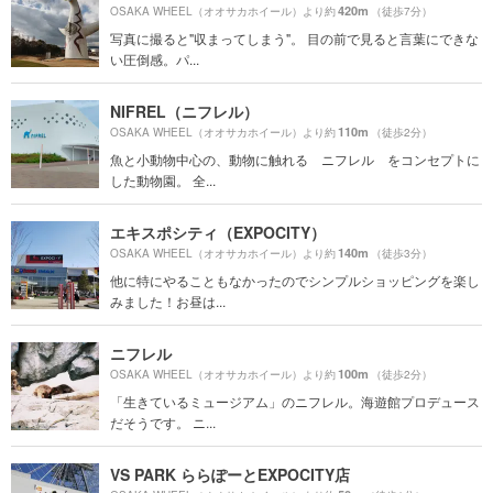
420m
OSAKA WHEEL（オオサカホイール）より約
（徒歩7分）
写真に撮ると"収まってしまう"。 目の前で見ると言葉にできな
い圧倒感。パ...
NIFREL（ニフレル）
110m
OSAKA WHEEL（オオサカホイール）より約
（徒歩2分）
魚と小動物中心の、動物に触れる ニフレル をコンセプトに
した動物園。 全...
エキスポシティ（EXPOCITY）
140m
OSAKA WHEEL（オオサカホイール）より約
（徒歩3分）
他に特にやることもなかったのでシンプルショッピングを楽し
みました！お昼は...
ニフレル
100m
OSAKA WHEEL（オオサカホイール）より約
（徒歩2分）
「生きているミュージアム」のニフレル。海遊館プロデュース
だそうです。 ニ...
VS PARK ららぽーとEXPOCITY店