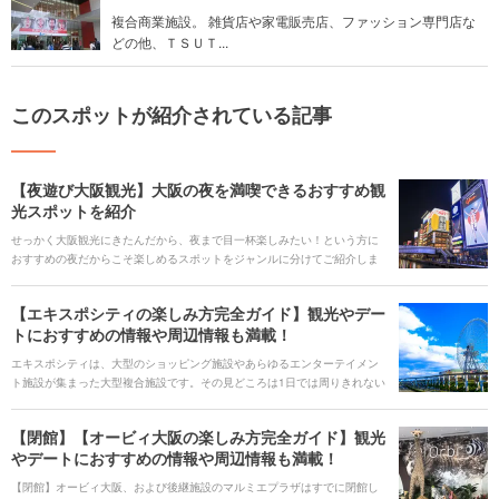
複合商業施設。 雑貨店や家電販売店、ファッション専門店な
どの他、ＴＳＵＴ...
このスポットが紹介されている記事
【夜遊び大阪観光】大阪の夜を満喫できるおすすめ観
光スポットを紹介
せっかく大阪観光にきたんだから、夜まで目一杯楽しみたい！という方に
おすすめの夜だからこそ楽しめるスポットをジャンルに分けてご紹介しま
す。ロマンチックに、大阪の綺麗な夜景を眺めたり、ディープなはしご酒
をするなど、思い思いの夜を楽しみましょう。
【エキスポシティの楽しみ方完全ガイド】観光やデー
トにおすすめの情報や周辺情報も満載！
エキスポシティは、大型のショッピング施設やあらゆるエンターテイメン
ト施設が集まった大型複合施設です。その見どころは1日では周りきれない
ほどたくさん！そんなエキスポシティを満喫するために、ぜひ知っておき
たい情報をお届けします。 ## 人気のキーワード
【閉館】【オービィ大阪の楽しみ方完全ガイド】観光
[keyword_link:REDEE（レディ
やデートにおすすめの情報や周辺情報も満載！
ー）|https://haveagood.holiday/articles/1421] [keyword_link:VS PARK
|https://haveagood.holiday/articles/267] [keyword_link:109シネマズ大阪
【閉館】オービィ大阪、および後継施設のマルミエプラザはすでに閉館し
エキスポシティ|https://haveagood.holiday/articles/1274] [keyword_link:フ