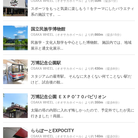
50m
OSAKA WHEEL（オオサカホイール）より約
（徒歩1分）
スポーツをもっと気楽に楽しもう！をテーマにしたバラエティ
系の施設です。 ...
国立民族学博物館
860m
OSAKA WHEEL（オオサカホイール）より約
（徒歩15分）
民族学・文化人類学を中心とした博物館。 施設内では、地域
展示と通文化展示...
万博記念公園駅
430m
OSAKA WHEEL（オオサカホイール）より約
（徒歩8分）
スタジアムの最寄駅。 そんなに大きくない何てことない駅だ
けど、試合後の観...
万博記念公園 ＥＸＰＯ'７０パビリオン
350m
OSAKA WHEEL（オオサカホイール）より約
（徒歩6分）
太陽の塔の内部に入れず悔しかったので、予定外でしたが見に
行きました！両親...
ららぽーとEXPOCITY
140m
OSAKA WHEEL（オオサカホイール）より約
（徒歩3分）