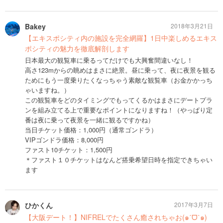
Bakey
2018年3月21日
【エキスポシティ内の施設を完全網羅】1日中楽しめるエキス
ポシティの魅力を徹底解剖します
日本最大の観覧車に乗るってだけでも大興奮間違いなし！
高さ123mからの眺めはまさに絶景。昼に乗って、夜に夜景を観る
ためにもう一度乗りたくなっちゃう素敵な観覧車（お金かかっち
ゃいますね。）
この観覧車をどのタイミングでもってくるかはまさにデートプラ
ンを組み立てる上で重要なポイントになりますね！（やっぱり定
番は夜に乗って夜景を一緒に観るですかね）
当日チケット価格：1,000円（通常ゴンドラ）
VIPゴンドラ価格：8,000円
ファスト10チケット：1,500円
＊ファスト１０チケットはなんど搭乗希望日時を指定できちゃい
ます
ひかくん
2017年3月7日
【大阪デート！】NIFRELでたくさん癒されちゃお(๑ˊᗜˋ๑)