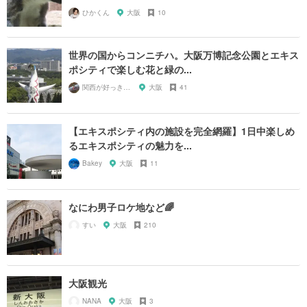
ひかくん
大阪
10
世界の国からコンニチハ。大阪万博記念公園とエキス
ポシティで楽しむ花と緑の...
関西が好っきゃねん
大阪
41
【エキスポシティ内の施設を完全網羅】1日中楽しめ
るエキスポシティの魅力を...
Bakey
大阪
11
なにわ男子ロケ地など🌈
すい
大阪
210
大阪観光
NANA
大阪
3