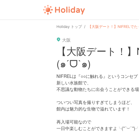
Holiday トップ
【大阪デート！】NIFRELでた
大阪
【大阪デート！】N
(๑ˊᗜˋ๑)
NIFRELは『○○に触れる』というコンセプ
新しい水族館で、
不思議な動物たちに出会うことができる場
ついつい写真を撮りすぎてしまうほど、
館内は魅力的な生物で溢れています！
再入場可能なので
一日中楽しむことができますよ╰(*´︶`*)