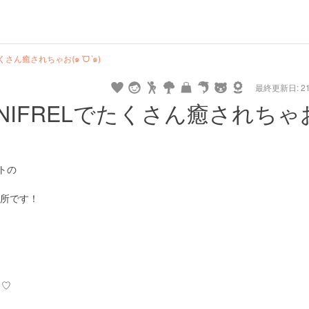
くさん癒されちゃお(๑ˊᗜˋ๑)
最終更新日: 21/
IFRELでたくさん癒されちゃ
トの
所です！
╯♡