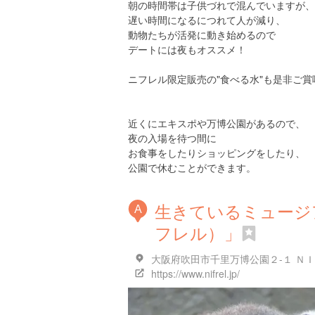
朝の時間帯は子供づれで混んでいますが、
遅い時間になるにつれて人が減り、
動物たちが活発に動き始めるので
デートには夜もオススメ！
ニフレル限定販売の"食べる水"も是非ご賞
近くにエキスポや万博公園があるので、
夜の入場を待つ間に
お食事をしたりショッピングをしたり、
公園で休むことができます。
生きているミュージア
A
フレル）」
大阪府吹田市千里万博公園２-１ ＮＩＦ
https://www.nifrel.jp/