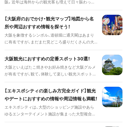
阪。近年は海外からの観光客も増えて日々賑わって
ショッピングなど新大阪駅の魅力・お役立ち情報を
います。 大阪旅行のハイライトはなんと言ってもグ
徹底解説します。
ルメとアミューズメント。そこかしこにあるたこ焼
【大阪府のおでかけ・観光マップ】地図から名
きやお好み焼きなどの「粉もの」屋さんと、ド派手な
所や周辺おすすめ情報を探そう！
看板。また、進化を続ける大人気のユニバーサル・ス
大阪を象徴するシンボル、道頓堀に通天閣はあまり
タジオ・ジャパンや世界最大級の海遊館など、遊びに
に有名ですが、まだまだ見どころ盛りだくさんの大
困ることはありません。 また、大阪の駅周辺をはじ
阪。日本を代表する大阪城、世界的に有名なテーマパ
めとして大型の複合施設が多くあり、ショッピング
ークのユニバーサル・スタジオ・ジャパン。2025年に
も選択肢が豊富です。 各エリアの見どころや観光ス
大阪観光におすすめの定番スポット30選！
は万博開催が決まるなど、ますます盛り上がってい
ポットとそのポイント、毎年行われる季節のイベン
大阪といえばたこ焼きやお好み焼きなど大阪グルメ
る大阪をご紹介します。地図から大阪の定番スポッ
トやお得な公共交通機関の情報まで、大阪旅行の全
が有名ですが、観て、体験して楽しい観光スポットも
トを探せるおでかけ・観光マップで、素敵な旅の計画
てをご紹介します！
たくさんあるんです。今回は、大阪といえばここ！と
を立ててみましょう。
いうような定番観光スポットを厳選してご紹介しま
【エキスポシティの楽しみ方完全ガイド】観光
す。
やデートにおすすめの情報や周辺情報も満載！
エキスポシティは、大型のショッピング施設やあら
ゆるエンターテイメント施設が集まった大型複合施
設です。その見どころは1日では周りきれないほどた