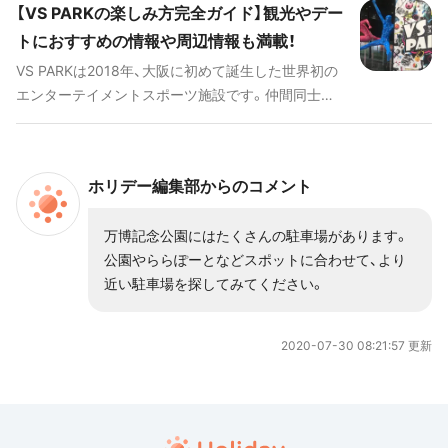
くさん！そんなエキスポシティを満喫するために、ぜ
【VS PARKの楽しみ方完全ガイド】観光やデー
ひ知っておきたい情報をお届けします。 ## 人気の
トにおすすめの情報や周辺情報も満載！
キーワード [keyword_link:REDEE（レディ
VS PARKは2018年、大阪に初めて誕生した世界初の
ー）|https://haveagood.holiday/articles/1421]
エンターテイメントスポーツ施設です。仲間同士で
[keyword_link:VS PARK
スポーツを楽しむことをテーマに、最新技術を使っ
|https://haveagood.holiday/articles/267]
たユニークなスポーツが楽しめます。今回はそんな
[keyword_link:109シネマズ大阪エキスポシテ
VS PARKで何ができるのか徹底解析しました。
ィ|https://haveagood.holiday/articles/1274]
ホリデー編集部からのコメント
[keyword_link:フードコー
ト|https://haveagood.holiday/articles/1275]
万博記念公園にはたくさんの駐車場があります。
[keyword_link:ニフレル
公園やららぽーとなどスポットに合わせて、より
|https://haveagood.holiday/articles/22]
近い駐車場を探してみてください。
[keyword_link:エキスポシティ タピオ
カ|https://haveagood.holiday/articles/1328]
[keyword_link:エキスポシティ グル
2020-07-30 08:21:57 更新
メ|https://haveagood.holiday/articles/1319]
[keyword_link:エキスポシティ 駐車
場|https://haveagood.holiday/articles/1347]
[keyword_link:エキスポシティ アクセ