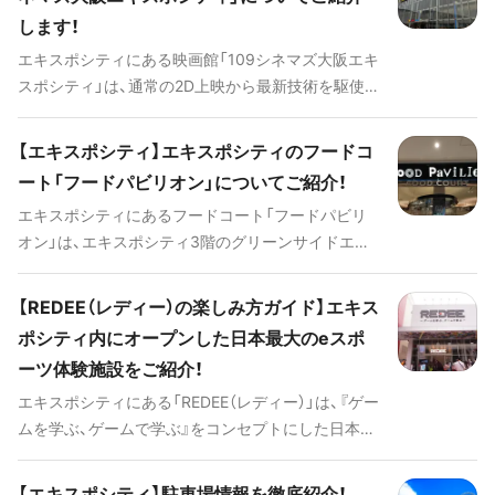
やアスレチックなどとともに日帰りで利用できる温
します！
泉施設も備えています。
エキスポシティにある映画館「109シネマズ大阪エキ
スポシティ」は、通常の2D上映から最新技術を駆使し
たIMAXレーザー/GTテクノロジーシステム、テーマ
パークのアトラクションのように映画を”体感”でき
【エキスポシティ】エキスポシティのフードコ
る4DX上映を楽しめる最新型の映画館です。そんな
ート「フードパビリオン」についてご紹介！
「109シネマズ大阪エキスポシティ」の楽しみ方をご
エキスポシティにあるフードコート「フードパビリ
紹介いたします！
オン」は、エキスポシティ3階のグリーンサイドエリ
アにあり、本格的なメニューを気軽に楽しめるグル
メスポットです。17店舗の飲食店が並ぶ様子はまさ
【REDEE（レディー）の楽しみ方ガイド】エキス
に食の博覧会！テーブルの数も多く、窓からは食事を
ポシティ内にオープンした日本最大のeスポ
しながら万博公園の景色を楽しめます。そんなエキ
ーツ体験施設をご紹介！
スポシティの「フードパビリオン」についてご紹介い
たします！
エキスポシティにある「REDEE（レディー）」は、『ゲー
ムを学ぶ、ゲームで学ぶ』をコンセプトにした日本最
大級のeスポーツ体験施設です。eスポーツと呼ばれ
るパソコン等を用いたゲーム競技やプログラミン
【エキスポシティ】駐車場情報を徹底紹介！