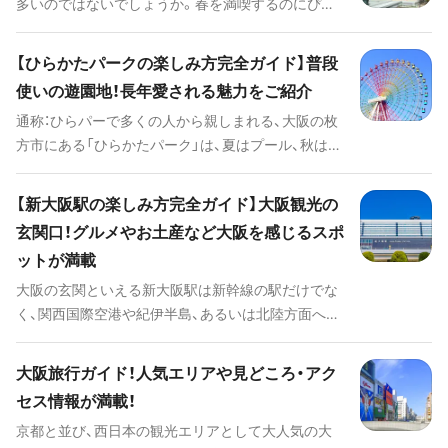
多いのではないでしょうか。春を満喫するのにぴっ
たりなお花見スポットや、見た目も華やかな春スイ
ーツ、気分が上がる雑貨ショップをご紹介します。
【ひらかたパークの楽しみ方完全ガイド】普段
使いの遊園地！長年愛される魅力をご紹介
通称：ひらパーで多くの人から親しまれる、大阪の枚
方市にある「ひらかたパーク」は、夏はプール、秋はイ
ルミネーション、冬はスケートなど、小さなお子さま
から大人まで一年中楽しめるテーマパークです。さ
【新大阪駅の楽しみ方完全ガイド】大阪観光の
ほど規模は大きくありませんが、とてつもなく混雑
玄関口！グルメやお土産など大阪を感じるスポ
したり、アトラクションに何時間も並ぶというスト
ットが満載
レスが無いのがうれしいところ。 園内の見どころを
はじめとしたイベントやレストラン情報まで、その
大阪の玄関といえる新大阪駅は新幹線の駅だけでな
魅力をたっぷりご紹介します。
く、関西国際空港や紀伊半島、あるいは北陸方面への
アクセス特急や京阪神地区を結ぶ在来線の主要駅。
大阪市内の重要スポットに駅がある大阪メトロ御堂
大阪旅行ガイド！人気エリアや見どころ・アク
筋線の駅もあります。 そして、ターミナル駅の構内
セス情報が満載！
には楽しいスポットが目白押し。各地域の駅弁や大
京都と並び、西日本の観光エリアとして大人気の大
阪の有名どころ名物グルメや、お土産の数々、その他