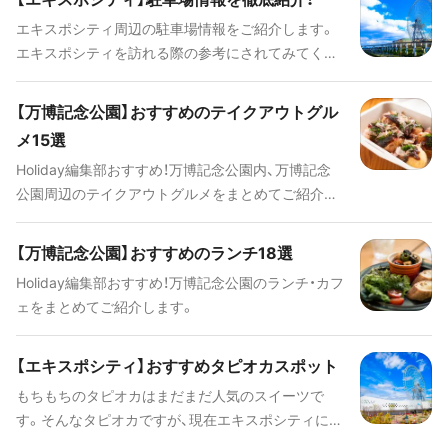
グ、VR体験やYouTube動画撮影など様々な科学知識
エキスポシティ周辺の駐車場情報をご紹介します。
や技術に触れ、遊びながら学べます。
エキスポシティを訪れる際の参考にされてみてくだ
さい！
【万博記念公園】おすすめのテイクアウトグル
メ15選
Holiday編集部おすすめ！万博記念公園内、万博記念
公園周辺のテイクアウトグルメをまとめてご紹介し
ます。
【万博記念公園】おすすめのランチ18選
Holiday編集部おすすめ！万博記念公園のランチ・カフ
ェをまとめてご紹介します。
【エキスポシティ】おすすめタピオカスポット
もちもちのタピオカはまだまだ人気のスイーツで
す。そんなタピオカですが、現在エキスポシティには
専門店が存在しないそうです。そこで、エキスポシテ