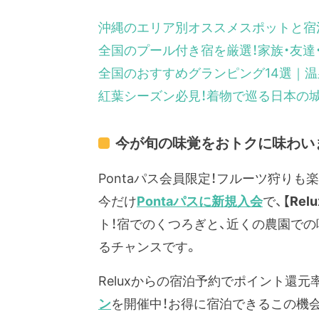
沖縄のエリア別オススメスポットと宿
全国のプール付き宿を厳選！家族・友達
全国のおすすめグランピング14選｜温
紅葉シーズン必見！着物で巡る日本の
今が旬の味覚をおトクに味わい
Pontaパス会員限定！フルーツ狩り
今だけ
Pontaパスに新規入会
で、
【Re
ト！宿でのくつろぎと、近くの農園で
るチャンスです。
Reluxからの宿泊予約でポイント還元
ン
を開催中！お得に宿泊できるこの機