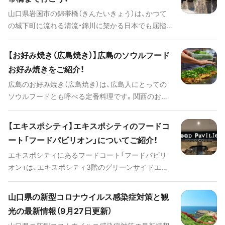
山口県岩国市の錦帯橋（きんたいきょう）は、かつて
の城下町に流れる清流・錦川に架かる日本でも屈指
の木造橋です。5連のアーチが美しく、周りの自然も
調和していて、まさに絶景です。そして、お隣りの広
【お好み焼き（広島焼き）】広島のソウルフード
島県廿日市市にある宮島には、海に浮かぶ木造の社
お好み焼きをご紹介！
殿が美しい厳島神社があります。2つの歴史的木造建
広島のお好み焼き（広島焼き）は、広島人にとっての
築は、意外と近いので、広島市内や宮島を訪れたら、
ソウルフードとも呼べる定番料理です。関西のお好
合わせて錦帯橋まで行くのがおすすめ。 今回は、錦
み焼きとは見た目や味がまったく違うため、初めて
帯橋と宮島の電車を使っての経路や、錦帯橋につい
広島焼きを食べる方はきっと驚くはず。家族や友人
て、そして、錦帯橋と一緒に観光したい岩国の観光ス
【エキスポシティ】エキスポシティのフードコ
とワイワイ会話をしながら鉄板を囲むのも、広島旅
ポットをご紹介します。
ート「フードパビリオン」についてご紹介！
行の醍醐味の1つだと言えるでしょう。こちらでは、
エキスポシティにあるフードコート「フードパビリ
そんな広島のお好み焼きの食べ方や、おすすめのお
オン」は、エキスポシティ3階のグリーンサイドエリ
店などを紹介していきます。
アにあり、本格的なメニューを気軽に楽しめるグル
メスポットです。17店舗の飲食店が並ぶ様子はまさ
山口県の新型コロナウイルス感染症対策と観
に食の博覧会！テーブルの数も多く、窓からは食事を
光の最新情報（9月27日更新）
しながら万博公園の景色を楽しめます。そんなエキ