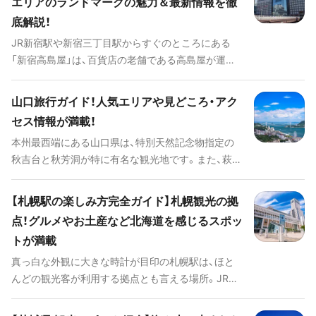
エリアのランドマークの魅力＆最新情報を徹
力的な施設が増えたと言えます。ここでは、新しく生
底解説！
まれ変わった「三井アウトレットパーク横浜 ベイサ
イド」の楽しみ方を紹介します。 # 三井アウトレッ
JR新宿駅や新宿三丁目駅からすぐのところにある
トパーク 横浜ベイサイドのおすすめ動画
「新宿高島屋」は、百貨店の老舗である高島屋が運営
[youtube:id:Yy6Tn6x92Y8]
する複合商業施設です。 本館と、専門店などが入る
南館を総称して「タカシマヤタイムズスクエア」とい
山口旅行ガイド！人気エリアや見どころ・アク
われている本施設は、新宿駅南口〜代々木駅エリア
セス情報が満載！
においてランドマーク的存在として親しまれていま
本州最西端にある山口県は、特別天然記念物指定の
す。 そんな新宿高島屋は、本館に並ぶ良質なアイテ
秋吉台と秋芳洞が特に有名な観光地です。また、萩の
ムから専門店のお手頃アイテムまで、何でも揃う豊
城下町に象徴されるように、当時の情緒あふれる建
富な品ぞろえが特徴であるほか、買い物をする以外
物が色濃く残るエリアも点在しています。歴史浪漫
の魅力がたくさんあることもポイントです。 この記
【札幌駅の楽しみ方完全ガイド】札幌観光の拠
を求めてゆっくり散策もいいですね。 また、三方を
事では、オリジナルショップや屋上庭園などといっ
点！グルメやお土産など北海道を感じるスポッ
海に囲まれているので魚介も豊富で新鮮です。山口
た新宿高島屋ならではの魅力的なスポットを紹介す
トが満載
といえば一度は味わいたい「フグ料理」や「天神鱧」を
るとともに、おすすめの楽しみ方や新宿高島屋で買
地酒とともに堪能してみましょう。温泉好きなら名
真っ白な外観に大きな時計が目印の札幌駅は、ほと
える限定商品などもあわせてご紹介していきます。
湯に浸かってリラックス。山口県のさまざまな魅力
んどの観光客が利用する拠点とも言える場所。JRと
をたっぷりご紹介します。
地下鉄の両方が利用でき、市内だけでなく他のエリ
アへ向かうことも可能です。 この札幌駅の魅力は、