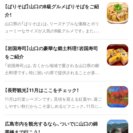
【ばりそば】山口のB級グルメばりそばをご紹
介！
山口県の「ばりそば」は、リーズナブルな価格とボリ
ューミーなサイズが人気のB級グルメです。また、B
級グルメとして注目を集めつつもジャンクフードと
は違い、野菜をふんだんに使用し健康に配慮されて
【岩国寿司】山口の豪華な郷土料理！岩国寿司
いる点も魅力です。こちらでは、ばりそばの特徴や実
をご紹介
際のお店の様子、そしておすすめのお店を紹介しま
「岩国寿司」は、古くから地域で愛される山口県の郷
す。
土料理です。特に祝いの席で提供されることが多く、
色鮮やかな見た目にはつい目が奪われてしまうほ
ど。山口には岩国寿司を味わえる飲食店がたくさん
【長野観光】11月はここをチェック！
あるので、旅行の際はぜひ立ち寄ってみてください。
11月は行楽シーズンです。見頃を迎える紅葉や、過ご
こちらでは、岩国寿司の特徴や実際のお店の様子、そ
しやすい秋だからこそ楽しめるピクニック、11月に
しておすすめのお店を紹介します。
旬を迎える長野名物の蕎麦など、この時期ならでは
の長野のスポットをご紹介します。ぜひ、おでかけの
広島市内を観光するなら、ついでに山口の錦
参考にされてみてください。
帯橋まで行こう！