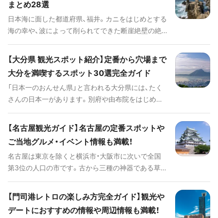
まとめ28選
るので海の幸がおいしく、そして海に沈む夕日を見
日本海に面した都道府県、福井。カニをはじめとする
ながらゆったり温泉に浸かることだってできちゃい
海の幸や、波によって削られてできた断崖絶壁の絶
ます。今回は島根県を深掘りして、島根県の定番観光
景、渡し舟でしか行けない無人島など、海に近い地域
スポットをご紹介します。
ならではの観光スポットが多いのが特徴です。しか
【大分県 観光スポット紹介】定番から穴場まで
し、それだけではありません。恐竜の化石が数多く発
大分を満喫するスポット30選完全ガイド
掘されたり、古城や歴史ある寺院、温泉地まで備えて
「日本一のおんせん県」と言われる大分県には、たく
います。また、水羊羹や油揚げの年間消費量が日本一
さんの日本一があります。別府や由布院をはじめと
だったり。面白い県民性も備えているんです。今回
する、全国的に有名な温泉はもちろん、地元県産の新
は、福井県の定番スポットやグルメを中心にオスス
鮮で美味しい食べ物に写真におさめたくなる美しい
メの観光スポットをテーマに分けてご紹介したいと
【名古屋観光ガイド】名古屋の定番スポットや
絶景、大人から子供まで楽しめるレジャースポット
思います。ぜひ、今度の旅行は福井県にしてみてはい
ご当地グルメ・イベント情報も満載！
など、魅力満載の大分県は国内外からたくさんの観
かがでしょうか。
名古屋は東京を除くと横浜市・大阪市に次いで全国
光客が訪れます。そんな魅力あふれる大分県をまる
第3位の人口の市です。古から三種の神器である草薙
っと楽しめる、おすすめ観光スポットをご紹介しま
剣が祀られた熱田神宮の街として有名でしたが、江
す。
戸時代に尾張徳川家の城下町として栄えました。さ
【門司港レトロの楽しみ方完全ガイド】観光や
らに名古屋・大須・栄・金山など繁華街も多く、地元の
デートにおすすめの情報や周辺情報も満載！
人々の活気を感じられる土地でもあります。 熱田神