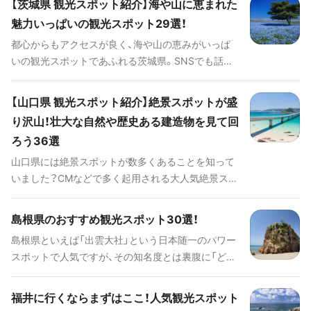
【茨城県 観光スポット紹介】海や山に恵まれた
ただ交通網として便利なだけはありません。駅には4
魅力いっぱいの観光スポット29選！
つのショッピングセンターが併設され、アパレルシ
都心からもアクセスが良く、海や山の恵みがいっぱ
ョップやレストラン、アミューズメント施設が多数
いの観光スポットであふれる茨城県。SNSでも話題
営業しているのです。 せっかく札幌駅で電車やバス
の定番から、実は知る人ぞ知る魅力的な穴場まで、茨
を使うのであれば、ついでに買い物や食事も楽しん
城の魅力が再確認できるスポットを厳選しました。
ではいかがでしょうか。今回はそんな魅力たっぷり
【山口県 観光スポット紹介】絶景スポットが盛
デートにぴったりのフォトジェニックな絶景や、女
の札幌駅の、見どころやおすすめの飲食店、周辺スポ
り沢山！壮大な自然や歴史ある建造物を見て回
子旅におすすめの絶品グルメ、家族旅行におすすめ
ットを紹介していきます。
ろう36選
の楽しいレジャーなど、茨城に行くならおさえてお
きたい情報が満載です。よくばりなおでかけを楽し
山口県には絶景スポットが数多くあることを知って
みたいなら、是非！茨城県に行ってみませんか？
いました？CMなどで多く起用される大人気絶景スポ
ットから、知る人ぞ知る穴場スポットまで、くまなく
ご紹介していきます。NHK大河ドラマ『花燃ゆ』の撮
島根県のおすすめ観光スポット30選！
影地として有名になった山口県萩市には、幕末から
島根県といえば「出雲大社」という日本随一のパワー
明治維新にかけての重要文化財がいくつもあり、幕
スポットで人気ですが、その知名度とは裏腹に「どこ
末ファンには堪らないスポットが盛り沢山です。そ
にあるか分からない都道府県ランキング」1位を獲得
んな山口県の魅力を厳選してお届けします。
してしまうような、少し残念な面もあります。しか
福井に行くならまずはここ！人気観光スポット
し、出雲大社だけではありません！ 日本海に面してい