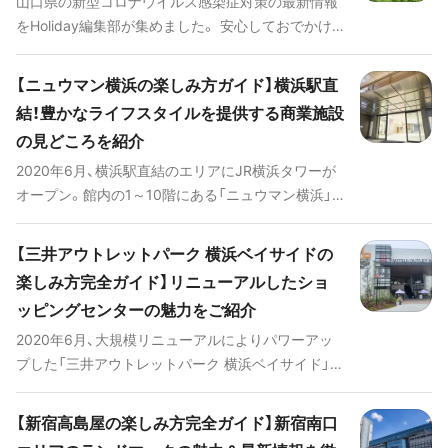
山口県の新型コロナウイルス感染症対策の最新情報
スポシティの「フードパビリオン」についてご紹介い
をHoliday編集部が集めました。 安心しておでかけ
たします！
や旅行ができる日が早く訪れますように。
【ニュウマン横浜の楽しみ方ガイド】横浜駅直
結！豊かなライフスタイルを提供する商業施設
の見どころを紹介
2020年6月、横浜駅直結のエリアにJR横浜タワーが
オープン。館内の1～10階にある「ニュウマン横浜」
は、豊かなライフスタイルを提供する商業施設とし
て注目を集めています。休日や仕事終わりに、ショッ
【三井アウトレットパーク 横浜ベイサイドの
ピングや食事を楽しむには最高のスポットだと言え
楽しみ方完全ガイド】リニューアルしたショ
るでしょう。ここでは、ニュウマン横浜に加え、隣接
ッピングセンターの魅力をご紹介
する「JR横浜鶴屋町ビル」の見どころについても解説
していきます。
2020年6月、大規模リニューアルによりパワーアッ
プした「三井アウトレットパーク 横浜ベイサイド」。
神奈川県横浜市にあるこのアウトレット施設は、全
面的な建て替えにより大きな変身を遂げました。新
【新宿高島屋の楽しみ方完全ガイド】新宿南口
店舗の出店や広場の増設など、以前よりもさらに魅