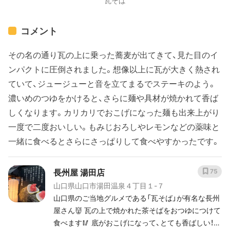
瓦そば
コメント
その名の通り瓦の上に乗った蕎麦が出てきて、見た目のイ
ンパクトに圧倒されました。想像以上に瓦が大きく熱され
ていて、ジュージューと音を立てまるでステーキのよう。
濃いめのつゆをかけると、さらに麺や具材が焼かれて香ば
しくなります。カリカリでおこげになった麺も出来上がり
一度で二度おいしい。もみじおろしやレモンなどの薬味と
一緒に食べるとさらにさっぱりして食べやすかったです。
長州屋 湯田店
75
山口県山口市湯田温泉４丁目１-７
山口県のご当地グルメである「瓦そば」が有名な長州
屋さん👹 瓦の上で焼かれた茶そばをおつゆにつけて
食べます🥢 底がおこげになって、とても香ばしい！