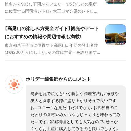
博多から90分、下関からフェリーで5分ほどの場所
宮・大須観音・名古屋城や徳川園など歴史に触れるこ
に位置する門司港レトロ。大正ロマン風のレトロな
とができる観光スポットも多い一方で、大須商店街
街並みの美しさはもちろん、焼きカレーなどのご当
や栄・金山エリアは名古屋の新しいカルチャーを常
地グルメや美術館、博物館などの施設など、おもしろ
に発信し続けています。また、名古屋港水族館や東山
【高尾山の楽しみ方完全ガイド】観光やデート
いスポットが盛りだくさんのエリア。そんな門司港
動植物園など家族や恋人と一緒に楽しむことができ
におすすめの情報や周辺情報も満載！
を魅力を隅から隅まで紹介します。
るスポットが多いのも特徴的です。そして何と言っ
東京都八王子市に位置する高尾山。年間の登山者数
ても名古屋めしです。八丁味噌の甘い味付けの味噌
は約300万人にも上り、その数は世界一を誇ります。
カツや味噌煮込みうどん、どて焼き、かと思えばあん
自然的な魅力にくわえ、整備された登山道、麓から山
かけスパや台湾まぜそばなどのB級グルメまで勢ぞ
頂にわたり展開する観光施設、高尾山グルメなどの
ろいしています。新しいカルチャーと古いカルチャ
魅力も備え持っています。 今回はそんな高尾山の魅
ーが入り混じる不思議な都市、名古屋。今回はそんな
ホリデー編集部からのコメント
力について、詳しくご紹介します。
名古屋の魅力を余すところなくお伝えします。
蕎麦を瓦で焼くという斬新な調理方法は、家族や
友人と食事する際に盛り上がりそうで良いです
ね。ユニークな見た目だけでなく、お店独自のこ
だわりの食材やめんつゆもじっくりと味わってみ
たいです。家庭料理としても人気なので、せっか
くならお土産に購入してみるのも良いでしょう。