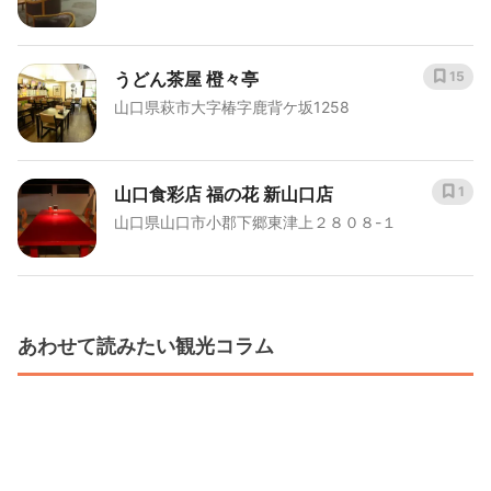
うどん茶屋 橙々亭
15
山口県萩市大字椿字鹿背ケ坂1258
山口食彩店 福の花 新山口店
1
山口県山口市小郡下郷東津上２８０８-１
あわせて読みたい観光コラム