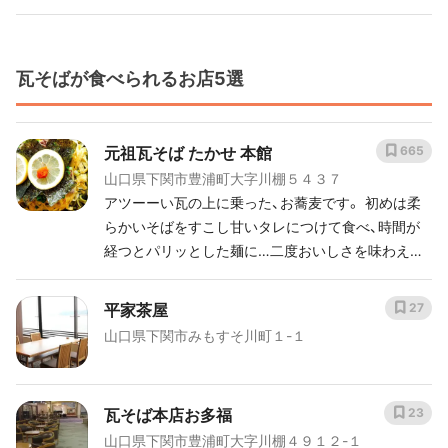
もみじおろしとレモンなどの薬味を一緒に食べると
さっぱり✨ 人生初の瓦そばだったのですが、美味し
かったです😙 こちらの駐車場はないのですが、すぐ
瓦そばが食べられるお店5選
隣にパーキングがありました🚗🅿️
元祖瓦そば たかせ 本館
665
山口県下関市豊浦町大字川棚５４３７
アツーーい瓦の上に乗った、お蕎麦です。 初めは柔
らかいそばをすこし甘いタレにつけて食べ、時間が
経つとパリッとした麺に…二度おいしさを味わえま
す✨ これぞ、旅行に来たぞ！といった名物品ですね😃
元祖瓦そばですが店舗がいくつかあり、よく一番混
平家茶屋
27
んでると言われてるのが本館です。 別館も味おとら
山口県下関市みもすそ川町１-１
ず、美味しい瓦そば、うなぎ飯を頂けます。瓦そばを
食べようとならば是非元祖瓦そば たかせ へ。
瓦そば本店お多福
23
山口県下関市豊浦町大字川棚４９１２-１