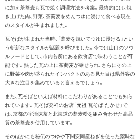
に加え茶蕎麦も瓦で焼く調理方法を考案。最終的には、焼
き上げた肉、野菜、茶蕎麦をめんつゆに浸けて食べる現在
のスタイルが生まれました。
瓦そばが生まれた当時、「蕎麦を焼いてつゆに浸ける」とい
う斬新なスタイルが話題を呼びました。今では山口のソウ
ルフードとして、市内各所にある飲食店で味わうことが可
能です。熱した瓦の上に茶蕎麦が乗せられ、さらにその上
に野菜や肉が盛られたインパクトのある見た目は県外客の
大きな注目を集めていると言えるでしょう。
また、瓦そばといえば材料にこだわりがあることでも知ら
れています。瓦そば発祥のお店「元祖 瓦そば たかせ」で
は、京都の宇治抹茶と北海道の蕎麦粉を組み合わせた高品
質の茶蕎麦を使用しています。
そのほかにも秘伝のつゆや下関安岡産ねぎを使った薬味な