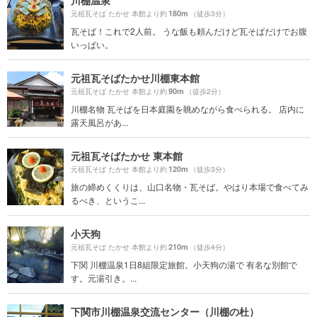
180m
元祖瓦そば たかせ 本館より約
（徒歩3分）
瓦そば！これで2人前。 うな飯も頼んだけど瓦そばだけでお腹
いっぱい。
元祖瓦そばたかせ川棚東本館
90m
元祖瓦そば たかせ 本館より約
（徒歩2分）
川棚名物 瓦そばを日本庭園を眺めながら食べられる。 店内に
露天風呂があ...
元祖瓦そばたかせ 東本館
120m
元祖瓦そば たかせ 本館より約
（徒歩3分）
旅の締めくくりは、山口名物・瓦そば。やはり本場で食べてみ
るべき、というこ...
小天狗
210m
元祖瓦そば たかせ 本館より約
（徒歩4分）
下関 川棚温泉1日8組限定旅館。小天狗の湯で 有名な別館で
す。元湯引き。...
下関市川棚温泉交流センター（川棚の杜）