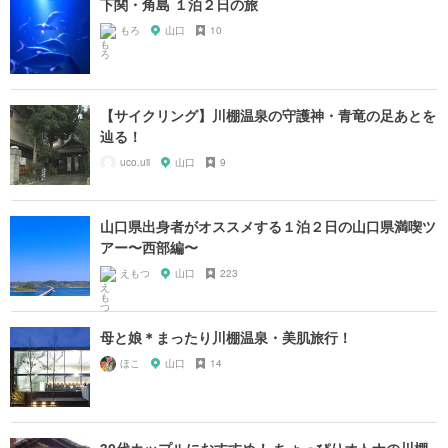
下関・角島 １泊２日の旅
もろ
山口
10
【サイクリング】川棚温泉の守護神・青竜の足あとを
辿る！
uco.uii
山口
9
山口県出身者がオススメする１泊２日の山口県満喫ツ
アー〜西部編〜
えもつ
山口
223
母と娘＊まったり川棚温泉・美肌旅行！
ほこ
山口
14
30代カップルにおすすめ！ ちょっぴりオトナの川棚