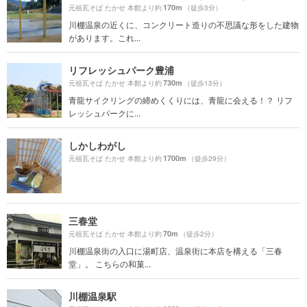
170m
元祖瓦そば たかせ 本館より約
（徒歩3分）
川棚温泉の近くに、コンクリート造りの不思議な形をした建物
があります。これ...
リフレッシュパーク豊浦
730m
元祖瓦そば たかせ 本館より約
（徒歩13分）
青龍サイクリングの締めくくりには、青龍に会える！？ リフ
レッシュパークに...
しかしわがし
1700m
元祖瓦そば たかせ 本館より約
（徒歩29分）
三春堂
70m
元祖瓦そば たかせ 本館より約
（徒歩2分）
川棚温泉街の入口に湯町店、温泉街に本店を構える「三春
堂」。 こちらの和菓...
川棚温泉駅