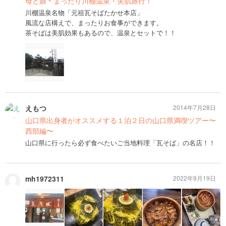
母と娘＊まったり川棚温泉・美肌旅行！
川棚温泉名物「元祖瓦そばたかせ本店」
風流な店構えで、まったりお食事ができます。
茶そばは美肌効果もあるので、温泉とセットで！！
えもつ
2014年7月28日
山口県出身者がオススメする１泊２日の山口県満喫ツアー〜
西部編〜
山口県に行ったら必ず食べたいご当地料理「瓦そば」の名店！！
mh1972311
2022年9月19日