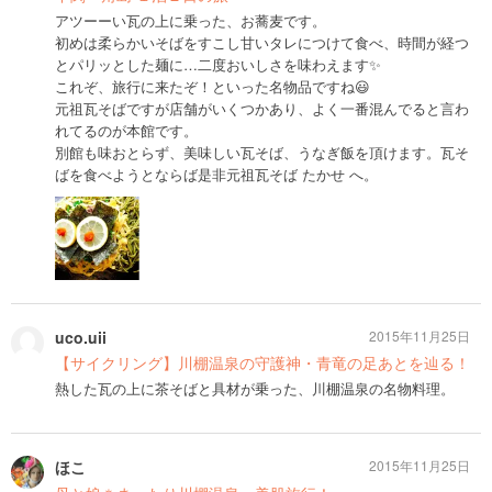
アツーーい瓦の上に乗った、お蕎麦です。
初めは柔らかいそばをすこし甘いタレにつけて食べ、時間が経つ
とパリッとした麺に…二度おいしさを味わえます✨
これぞ、旅行に来たぞ！といった名物品ですね😃
元祖瓦そばですが店舗がいくつかあり、よく一番混んでると言わ
れてるのが本館です。
別館も味おとらず、美味しい瓦そば、うなぎ飯を頂けます。瓦そ
ばを食べようとならば是非元祖瓦そば たかせ へ。
uco.uii
2015年11月25日
【サイクリング】川棚温泉の守護神・青竜の足あとを辿る！
熱した瓦の上に茶そばと具材が乗った、川棚温泉の名物料理。
ほこ
2015年11月25日