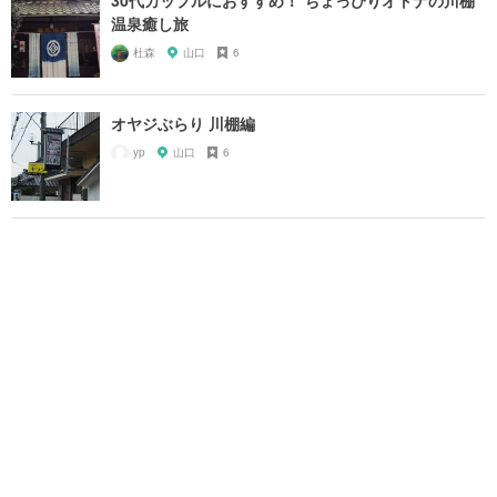
温泉癒し旅
杜森
山口
6
オヤジぶらり 川棚編
yp
山口
6