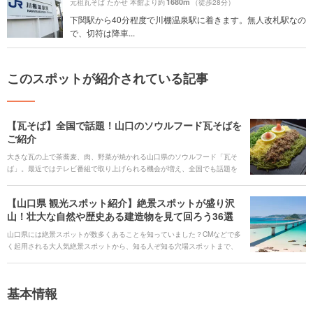
1680m
元祖瓦そば たかせ 本館より約
（徒歩28分）
下関駅から40分程度で川棚温泉駅に着きます。無人改札駅なの
で、切符は降車...
このスポットが紹介されている記事
【瓦そば】全国で話題！山口のソウルフード瓦そばを
ご紹介
大きな瓦の上で茶蕎麦、肉、野菜が焼かれる山口県のソウルフード「瓦そ
ば」。最近ではテレビ番組で取り上げられる機会が増え、全国でも話題を
呼んでいます。ただ美味しいだけでなく写真映えする食事をしたいなら、
確実に押えておきたい1品だと言えるでしょう。こちらでは、瓦そばの特徴
【山口県 観光スポット紹介】絶景スポットが盛り沢
や食べ方、実際のお店の様子、そしておすすめのお店を紹介します。
山！壮大な自然や歴史ある建造物を見て回ろう36選
山口県には絶景スポットが数多くあることを知っていました？CMなどで多
く起用される大人気絶景スポットから、知る人ぞ知る穴場スポットまで、
くまなくご紹介していきます。NHK大河ドラマ『花燃ゆ』の撮影地として
有名になった山口県萩市には、幕末から明治維新にかけての重要文化財が
いくつもあり、幕末ファンには堪らないスポットが盛り沢山です。そんな
基本情報
山口県の魅力を厳選してお届けします。