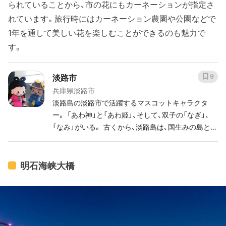
られていることから、市の花にもカーネーションが指定さ
れています。旅行時にはカーネーション農園や公園などで
1年を通して美しい花を楽しむことができるのも魅力で
す。
淡路市
9
兵庫県淡路市
淡路島の淡路市で活躍するマスコットキャラクタ
ー。 「あわ神」と「あわ姫」、そして、双子の「なぎ」、
「なみ」がいる。 古くから、淡路島は、国生みの島とも
いわれ、日本の最古の文献「古事記」「日本書紀」に登
場する。 伊勢神宮の「天照大神」の両親が、いざなぎ・
いざなみで、淡路市に鎮座する伊弉諾神宮で二神が
明石海峡大橋
お祀りされている。 あわ神は、いざなぎを元に誕生
したキャラクターで、淡路市が日本のはじまりであ
ることを全国に情報発信。 頭には世界最大の吊橋
「明石海峡大橋」の帽子をかぶり、腰には、淡路市が日
本一の生産量を起こる「線香」の刀をさしている。