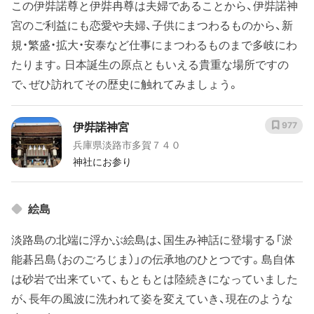
この伊弉諾尊と伊弉冉尊は夫婦であることから、伊弉諾神
宮のご利益にも恋愛や夫婦、子供にまつわるものから、新
規・繁盛・拡大・安泰など仕事にまつわるものまで多岐にわ
たります。日本誕生の原点ともいえる貴重な場所ですの
で、ぜひ訪れてその歴史に触れてみましょう。
伊弉諾神宮
977
兵庫県淡路市多賀７４０
神社にお参り
絵島
淡路島の北端に浮かぶ絵島は、国生み神話に登場する「淤
能碁呂島（おのごろじま）」の伝承地のひとつです。島自体
は砂岩で出来ていて、もともとは陸続きになっていました
が、長年の風波に洗われて姿を変えていき、現在のような