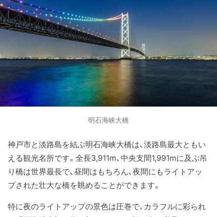
明石海峡大橋
神戸市と淡路島を結ぶ明石海峡大橋は、淡路島最大ともい
える観光名所です。全長3,911m、中央支間1,991mに及ぶ吊
り橋は世界最長で、昼間はもちろん、夜間にもライトアッ
プされた壮大な橋を眺めることができます。
特に夜のライトアップの景色は圧巻で、カラフルに彩られ