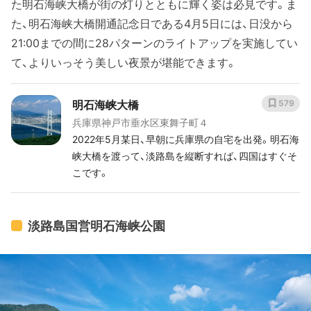
た明石海峡大橋が街の灯りとともに輝く姿は必見です。ま
た、明石海峡大橋開通記念日である4月5日には、日没から
21:00までの間に28パターンのライトアップを実施してい
て、よりいっそう美しい夜景が堪能できます。
明石海峡大橋
579
兵庫県神戸市垂水区東舞子町４
2022年5月某日、早朝に兵庫県の自宅を出発。明石海
峡大橋を渡って、淡路島を縦断すれば、四国はすぐそ
こです。
淡路島国営明石海峡公園