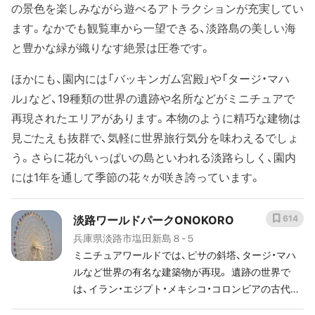
の景色を楽しみながら遊べるアトラクションが充実してい
ます。なかでも観覧車から一望できる、淡路島の美しい海
と豊かな緑が織りなす絶景は圧巻です。
ほかにも、園内には「バッキンガム宮殿」や「タージ・マハ
ル」など、19種類の世界の遺跡や名所などがミニチュアで
再現されたエリアがあります。本物のように精巧な建物は
見ごたえも抜群で、気軽に世界旅行気分を味わえるでしょ
う。さらに花がいっぱいの島といわれる淡路らしく、園内
には1年を通して季節の花々が咲き誇っています。
淡路ワールドパークONOKORO
614
兵庫県淡路市塩田新島８-５
ミニチュアワールドでは、ピサの斜塔、タージ・マハ
ルなど世界の有名な建築物が再現。 遺跡の世界で
は、イラン・エジプト・メキシコ・コロンビアの古代文
明の彫刻、遺跡などが展示。 童話の森では、世界の有