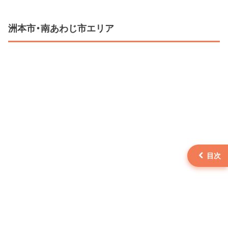
名な童話を基にした展示物が並ぶ。 ライドアトラク
ションでは、ベイサイドカート、大観覧車ＯＮＯＫＯ
洲本市・南あわじ市エリア
ＲＯ、ワールドクルーズ、ファンタジートレイン、ロ
マンチックドライブ、芝すべり、周遊エコ列車 おのこ
ろ号、メリーゴーランドなどがある。 兼高かおる旅
の資料館では、１９２８年神戸生まれのジャーナリ
スト兼高かおるがＴＢＳ系テレビ番組で取材した軌
跡の一部が展示されている。