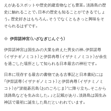
えがあるスポットや歴史的建造物なども豊富。淡路島の歴
史に触れることで、日本の歴史も知ることができるでしょ
う。歴史好きはもちろん、そうでなくともきっと興味をそ
そられるはずです。
伊弉諾神宮（いざなぎじんぐう）
伊弉諾神宮は国生みの大業を終えた男女の神、伊弉諾尊
（イザナギノミコト）と伊弉冉尊（イザナミノミコト）が余生
を過ごした場所として知られる日本最古の神社です。
日本に現存する最古の書物である古事記と日本書紀には
「伊弉諾尊（イザナギノミコト）と伊弉冉尊（イザナミノミ
コト）が“淤能碁呂島（おのごろじま）”に降り立ち、そこから
淡路島などを生み出した。」と記載があり、淡路島は国生み
神話で最初に誕生した島だといわれています。