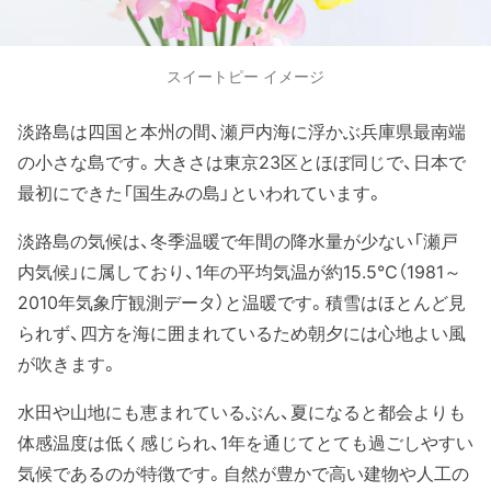
スイートピー イメージ
淡路島は四国と本州の間、瀬戸内海に浮かぶ兵庫県最南端
の小さな島です。大きさは東京23区とほぼ同じで、日本で
最初にできた「国生みの島」といわれています。
淡路島の気候は、冬季温暖で年間の降水量が少ない「瀬戸
内気候」に属しており、1年の平均気温が約15.5℃（1981～
2010年気象庁観測データ）と温暖です。積雪はほとんど見
られず、四方を海に囲まれているため朝夕には心地よい風
が吹きます。
水田や山地にも恵まれているぶん、夏になると都会よりも
体感温度は低く感じられ、1年を通じてとても過ごしやすい
気候であるのが特徴です。自然が豊かで高い建物や人工の