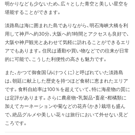
明かりなども少ないため、広々とした青空と美しい星空を
堪能することができます。
淡路島は海に囲まれた島でありながら、明石海峡大橋を利
用して神戸へ約30分、大阪へ約1時間とアクセスも良好で、
大阪や神戸観光とあわせて気軽に訪れることができるエリ
アでもあります。住民は通勤や買い物などでの往来が日常
的に可能で、こうした利便性の高さも魅力です。
また、かつて御食国（みけつくに）と呼ばれていた淡路島
は、朝廷に献上した歴史を持つほど食材に恵まれたエリア
です。食料自給率は100％を超えていて、特に海産物の質に
は定評があります。さらに農産物・乳製品・畜産・柑橘類に
加えてカーネーションや菊などの花卉（かき）栽培も盛ん
で、絶品グルメや美しい花々は旅行において外せない見ど
ころです。