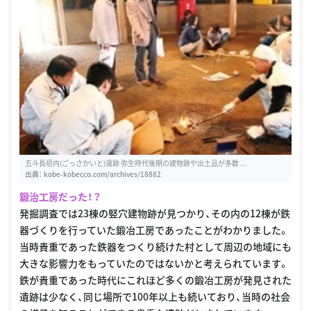
五斗長垣内(ごっさかいと)遺跡 弥生時代後期の建物跡や出土品が多数 ...
出典：
kobe-kobecco.com/archives/18882
鍛治工房だった！？
発掘調査では23棟の竪穴建物跡が見つかり、その内の12棟が鉄
器づくりを行っていた鍛冶工房であったことがわかりました。
当時貴重であった鉄器をつくり続けた村として周辺の地域にも
大きな影響力をもっていたのではないかと考えられています。
鉄が貴重であった時代にこれほど多くの鍛冶工房が発見された
遺跡は少なく、同じ場所で100年以上も続いており、当時の社会