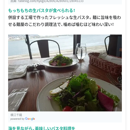
出典：
tabelog.com/hyogo/A2806/A280601/28045133
もっちもちの生パスタが食べられる！
併設する工場で作ったフレッシュな生パスタ。麺に旨味を吸わ
せる麺屋のこだわり調理法で、噛めば噛むほど味わい深い！
横江千織
G
oogle Places
海を見ながら、美味しいパスタ料理を