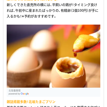
新しくできた直売所の横には、平飼いの鶏が！タイミング良け
れば、午前中に産まれたばっかりの、有精卵（1個100円）が手に
入るかも！※予約がおすすめです。
北坂養鶏場
G
oogle Places
雑誌掲載多数！北坂たまごプリン