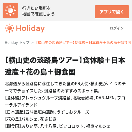
行きたい場所を
アプリで開く
地図で確認しよう
ログイン
Holiday トップ
【横山史の淡路島ツアー】食体験＋日本遺産＋花の島＋御食国
【横山史の淡路島ツアー】食体験＋日本
遺産＋花の島＋御食国
北海道から淡路島に移住してきた食のPR大使・横山史が、４つのテ
ーマでチョイスした、淡路島のおすすめスポット集。
【食体験】フレッシュグループ淡路島、北坂養鶏場、DAN-MEN、フロ
ーラルアイランド
【日本遺産】五斗長垣内遺跡、うずしおクルーズ
【花の島】パルシェ、花さじき
【御食国】ありい亭、八十八屋、ピッコロット、福良マルシェ