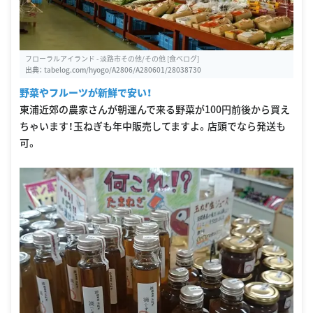
フローラルアイランド - 淡路市その他/その他 [食べログ]
出典：
tabelog.com/hyogo/A2806/A280601/28038730
野菜やフルーツが新鮮で安い！
東浦近郊の農家さんが朝運んで来る野菜が100円前後から買え
ちゃいます！玉ねぎも年中販売してますよ。店頭でなら発送も
可。