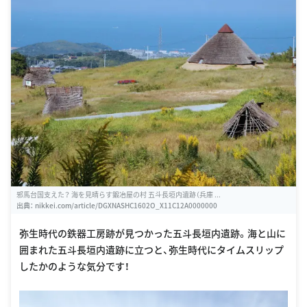
邪馬台国支えた？ 海を見晴らす鍛冶屋の村 五斗長垣内遺跡（兵庫 ...
出典：
nikkei.com/article/DGXNASHC1602O_X11C12A0000000
弥生時代の鉄器工房跡が見つかった五斗長垣内遺跡。海と山に
囲まれた五斗長垣内遺跡に立つと、弥生時代にタイムスリップ
したかのような気分です！