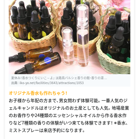
夏休み！香水つくりにいこ～よ』 淡路島パルシェ香りの館・香りの湯 ...
出典：
iko-yo.net/facilities/3643/attractions/1053
オリジナル香水も作れちゃう！
お子様から年配の方まで、男女問わず体験可能。一番人気のジ
ェルキャンドルはオリジナルのお土産としても人気。地場産業
のお香作りや24種類のエッセンシャルオイルから作る香水作
りなど7種類の香りの体験がいつ来ても体験できます！ ※香水、
ミストスプレーは来店予約になります。