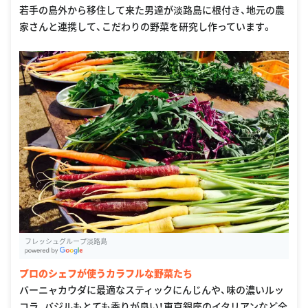
若手の島外から移住して来た男達が淡路島に根付き、地元の農
家さんと連携して、こだわりの野菜を研究し作っています。
フレッシュグループ淡路島
G
oogle Places
プロのシェフが使うカラフルな野菜たち
バーニャカウダに最適なスティックにんじんや、味の濃いルッ
コラ、バジルもとても香りが良い！東京銀座のイタリアンなど全