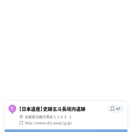
【日本遺産】史跡五斗長垣内遺跡
E
47
兵庫県淡路市黒谷１３９５-３
http://www.city.awaji.lg.jp/