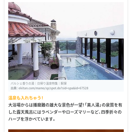
パルシェ香りの湯｜日帰り温泉特集｜駅探
出典：
ekitan.com/mamo/sp/spot.do?sid=spa&id=67528
温泉も入れちゃう！
大浴場からは播磨難の雄大な景色が一望！「美人湯」の泉質を有
した露天風呂にはラベンダーやローズマリーなど、四季折々の
ハーブを浮かべています。