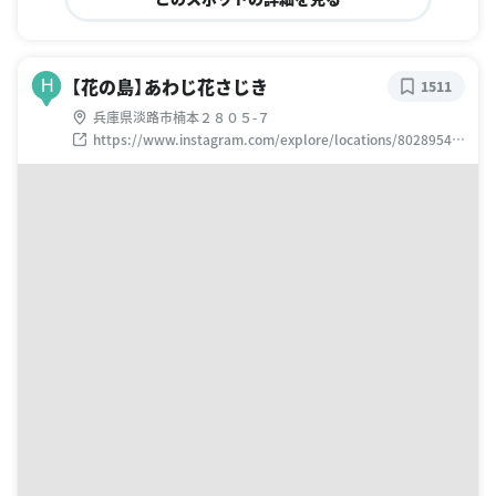
【花の島】あわじ花さじき
H
1511
兵庫県淡路市楠本２８０５-７
https://www.instagram.com/explore/locations/80289547
4