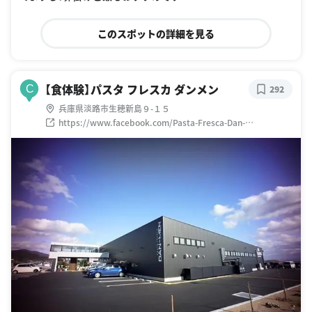
このスポットの詳細を見る
【食体験】パスタ フレスカ ダンメン
C
292
兵庫県淡路市生穂新島９-１５
https://www.facebook.com/Pasta-Fresca-Dan-
Men%E3%83%91%E3%82%B9%E3%82%BF%E3%83%95
%E3%83%AC%E3%82%B9%E3%82%AB-
%E3%83%80%E3%83%B3%E3%83%A1%E3%83%B3-
134785606678955/