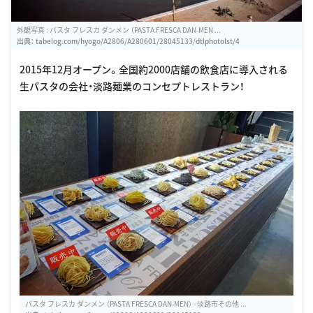
外観写真 : パスタ フレスカ ダンメン （PASTA FRESCA DAN-MEN ...
出典：
tabelog.com/hyogo/A2806/A280601/28045133/dtlphotolst/4
2015年12月オープン。全国約2000店舗の飲食店に導入される
生パスタの会社・淡路麺業のコンセプトレストラン！
パスタ フレスカ ダンメン （PASTA FRESCA DAN-MEN） - 淡路市その他 ...