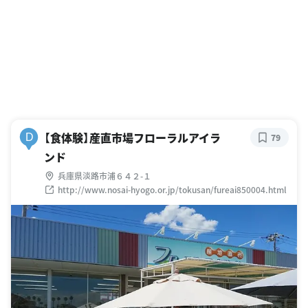
【食体験】産直市場フローラルアイラ
D
79
ンド
兵庫県淡路市浦６４２-１
http://www.nosai-hyogo.or.jp/tokusan/fureai850004.html