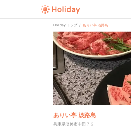
Holiday トップ
ありい亭 淡路島
ありい亭 淡路島
兵庫県淡路市中田７２