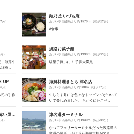
麺乃匠 いづも庵
1570m
17分）
ありい亭 淡路島より約
（徒歩27分）
#食事
淡路お菓子館
1930m
7分）
ありい亭 淡路島より約
（徒歩33分）
花、淡路牛
駄菓子買いに！ 子供大満足
香...
-UP
海鮮料理きとら 津名店
980m
26分）
ありい亭 淡路島より約
（徒歩17分）
島初の手作
生しらす丼には色々なトッピングがついて
いて楽しめました。 ちかくにたこせ...
島村兄弟 赤い屋根店（産直赤い屋根）
津名港ターミナル
1930m
7分）
ありい亭 淡路島より約
（徒歩33分）
かつてフェリーターミナルだった淡路島の
交通の要所。今は明石海峡大橋ができ...