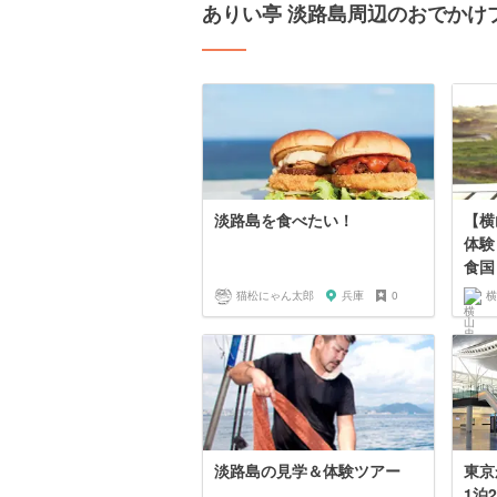
ありい亭 淡路島周辺のおでかけ
淡路島を食べたい！
【横
体験
食国
猫松にゃん太郎
兵庫
0
横
淡路島の見学＆体験ツアー
東京
1泊