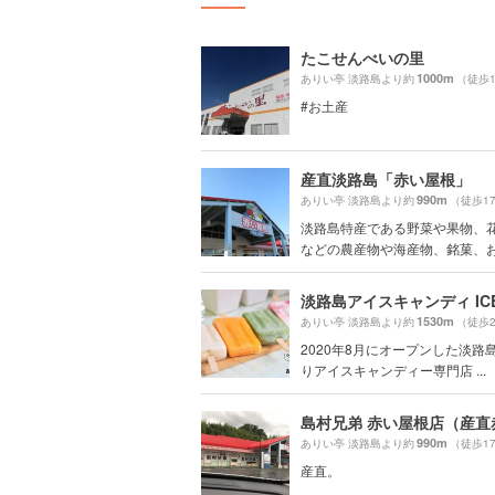
たこせんべいの里
1000m
ありい亭 淡路島より約
（徒歩
#お土産
産直淡路島「赤い屋根」
990m
ありい亭 淡路島より約
（徒歩1
淡路島特産である野菜や果物、
などの農産物や海産物、銘菓、お線
淡路島アイスキャンディ ICE
1530m
ありい亭 淡路島より約
（徒歩
2020年8月にオープンした淡路
りアイスキャンディー専門店 ...
990m
ありい亭 淡路島より約
（徒歩1
産直。