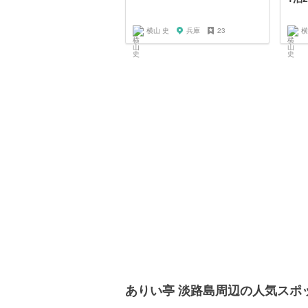
横山 史
兵庫
23
横
ありい亭 淡路島周辺の人気スポ