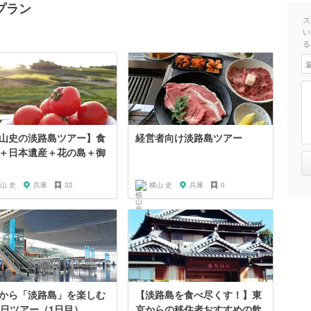
プラン
ス
い
る
山史の淡路島ツアー】食
経営者向け淡路島ツアー
＋日本遺産＋花の島＋御
山 史
兵庫
32
横山 史
兵庫
0
から「淡路島」を楽しむ
【淡路島を食べ尽くす！】東
2日ツアー（1日目）
京からの移住者おすすめの飲