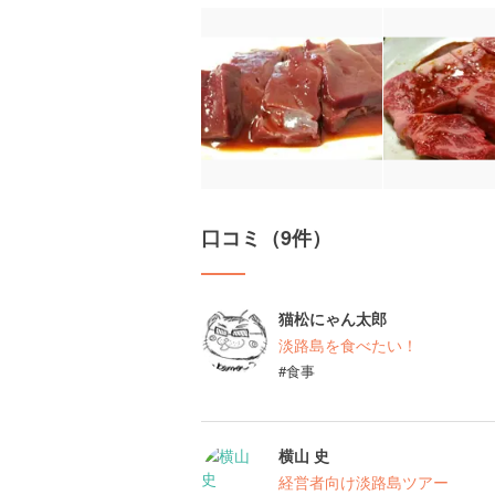
口コミ（9件）
猫松にゃん太郎
淡路島を食べたい！
#食事
横山 史
経営者向け淡路島ツアー