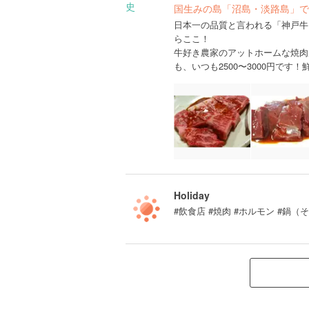
国生みの島「沼島・淡路島」で
日本一の品質と言われる「神戸牛
らここ！
牛好き農家のアットホームな焼肉
も、いつも2500〜3000円です
Holiday
#飲食店 #焼肉 #ホルモン #鍋（