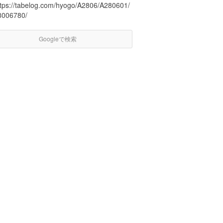
ttps://tabelog.com/hyogo/A2806/A280601/
8006780/
Googleで検索