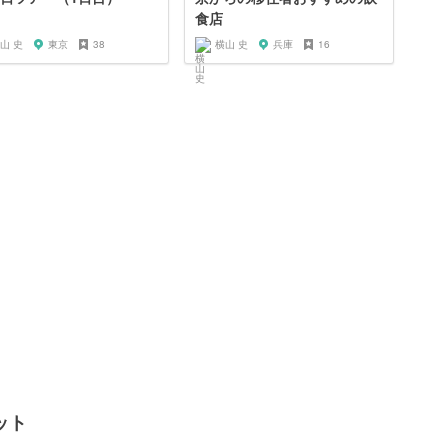
食店
山 史
東京
38
横山 史
兵庫
16
ット