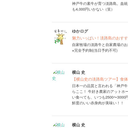
神戸牛の素牛が育つ淡路島。血統
も4,000円いかない（笑）
ゆかログ
魅力いっぱい！淡路島のおすす
自家牧場の淡路牛と自家農場のお
※完全予約制(当日予約不可)
横山 史
【横山史の淡路島ツアー】食体
日本一の品質と言われる「神戸牛
らここ！ 牛好き農家のアットホ
い食べても、いつも2500〜3000
鮮度のいい赤身肉が美味い！！
横山 史