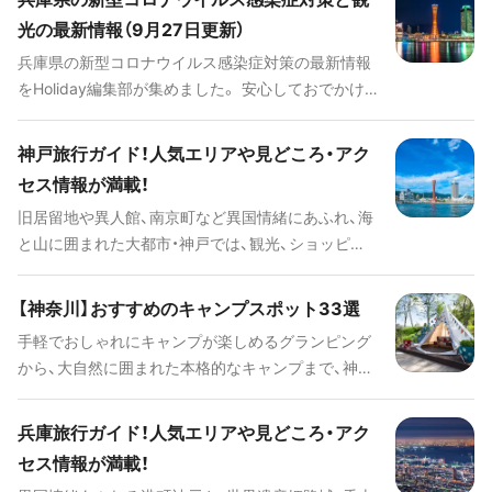
風建築からはその歴史を感じることができます。ま
光の最新情報（9月27日更新）
た、個性的な美術館や博物館を訪れて芸術鑑賞を楽
兵庫県の新型コロナウイルス感染症対策の最新情報
しんだり、おしゃれなショッピング・グルメスポット
をHoliday編集部が集めました。 安心しておでかけ
では購買意欲も高まること間違いなしです。清らか
や旅行ができる日が早く訪れますように。
な水が流れ落ちる滝や湖畔のレジャーなど水辺の観
光も楽しめます。 今回は、軽井沢旅行の見どころ、人
神戸旅行ガイド！人気エリアや見どころ・アク
気の観光スポットにグルメスポット、アクセス情報、
セス情報が満載！
ホテルなどをまるごとご紹介します。
旧居留地や異人館、南京町など異国情緒にあふれ、海
と山に囲まれた大都市・神戸では、観光、ショッピン
グ、グルメ、夜景と様々な楽しみが待っています。ま
た、大都市でありながら、ほんの少し足をのばすだけ
【神奈川】おすすめのキャンプスポット33選
で高原での観光や山あいの温泉も楽しめます。 今回
手軽でおしゃれにキャンプが楽しめるグランピング
は、神戸旅行の見どころや人気の観光スポット、ご当
から、大自然に囲まれた本格的なキャンプまで、神奈
地グルメ、アクセス情報、ホテルなどをまとめてご紹
川ではさまざまなキャンプを体験することができま
介します。
す。今回はHoliday編集部おすすめのキャンプ場、グ
兵庫旅行ガイド！人気エリアや見どころ・アク
ランピングをご紹介します！
セス情報が満載！