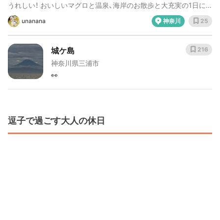
うれしい！ おいしいマグロと温泉、海岸のお散歩と大充実の1日に
なりました♪ 三浦海岸→お寿司→産直センター→城ヶ島→温泉とい
unanana
神奈川
25
うルート。
城ケ島
216
神奈川県三浦市
👀
逗子で過ごす大人の休日