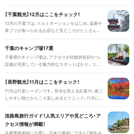
【千葉観光】12月はここをチェック！
12月の千葉では、イルミネーションをはじめ、温泉や
寒ブリが食べられるお店など見どころがたくさんあ
ります。情報をチェックしてお出かけの参考にして
くださいね！
千葉のキャンプ場17選
千葉県のキャンプ場は、アクセスが比較的良好かつ、
設備が充実している魅力的なスポットばかり。コテ
ージやロッジはもちろん、温泉やバーベキュー場が
併設されているところも増えてきており、アクティ
【長野観光】11月はここをチェック！
ビティも存分に楽しめます。今回は注目すべきキャ
11月は行楽シーズンです。見頃を迎える紅葉や、過ご
ンプ場をご紹介します。ぜひ参考にして、足を運んで
しやすい秋だからこそ楽しめるピクニック、11月に
みてくださいね！
旬を迎える長野名物の蕎麦など、この時期ならでは
の長野のスポットをご紹介します。ぜひ、おでかけの
淡路島旅行ガイド！人気エリアや見どころ・ア
参考にされてみてください。
クセス情報が満載！
兵庫県最南端に位置し、日本で最初にできた「国生み