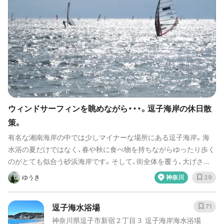
ウィンドサーフィンを眺めながら・・・。逗子海岸の休日散
策。
有名な湘南海岸の中では少しマイナーな場所にある逗子海岸。海
水浴の夏だけではなく、春や秋に食べ物を持ちながらゆったり歩く
のがとても似合う砂浜海岸です。そして、街全体を覆う、大げさ過
ぎないオサレな雰囲気が、大人な休日を過ごすのにピッタリです。
ゆうき
神奈川
29
逗子海水浴場
71
神奈川県逗子市新宿２丁目３ 逗子海岸海水浴場