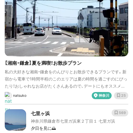
【湘南・鎌倉】夏を満喫！お散歩プラン
私の大好きな湘南・鎌倉をのんびりとお散歩できるプランです。新
宿から電車で1時間半程のこのエリアは夏の時間を過ごすのにぴっ
たり！おしゃれなお店がたくさんあるので、デートにもオススメで
す♡ ※海辺をお散歩するので、歩きやすいサンダルやスリッポンが
natsuko
神奈川
25
よいと思います！
七里ヶ浜
569
神奈川県鎌倉市七里ガ浜東２丁目１ 七里ガ浜
夕日を見に🌅