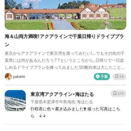
海＆山両方満喫！アクアラインで千葉日帰りドライブプラ
ン
東京からアクアラインで東京湾を渡ってみたい！…でもその先の千
葉県には何があるんだろう？？というところから、日帰りで一日楽
しめるドライブプランを練ってみました！距離自体は大したことな
いので渋滞さえうまく避ければ運転も余裕です。海と山と丘の大
yukarin
千葉
25
自然トリオ、肉と魚のバーベキュー、撮影スポットも盛りだくさん
で、とっても楽しい休日になりました！東京からだと朝9時出発、夜
東京湾アクアライン・海ほたる
215
21時到着で丸半日。ついでに首都高ルートで東京タワー横やレイ
千葉県木更津市中島地先 海ほたる
ンボーブリッジや羽田空港も通ると、車中からの眺めも楽しめてさ
行程表に色々書き込みました❣️ 撮った写真はこち
らにいい感じです！
ら ↓↓