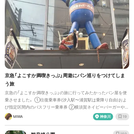
京急「よこすか満喫きっぷ」周遊にパン巡りをつけてしま
う旅
京急の「よこすか満喫きっぷ」の旅に行ってみたかったパン屋を便
乗させました。 ①往復乗車券(汐入駅〜浦賀駅は乗降り自由)およ
び指定区間内のバスフリー乗車券 ②横須賀ネイビーバーガーや横
須賀海軍カレーや地産地消グルメから好きなものが1つ選べる食べ
MIWA
神奈川
19
る券 ③お土産か横須賀美術館などの施設利用が1つ選べる遊ぶ券
3枚の券がセットになって品川駅発着だと3050円です。 横須賀初
150