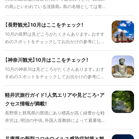
の島」といわれている淡路島。島の名物としては青く
美しい海と広い空、渦潮などといった自然のほかに、
絶品グルメやパワースポット、500年以上続く伝統
【長野観光】10月はここをチェック！
芸能などが挙げられ、非日常づくしで旅行にもピッ
10月の長野は見どころがたくさんあります。おすす
タリの場所です。 今回はそんな淡路島を旅行する際
めのスポットをチェックしてお出かけの参考にして
の見どころや人気の観光スポット、ご当地グルメ、ア
くださいね！
クセス情報、ホテルなどをたっぷりとご紹介してい
きます。
【神奈川観光】10月はここをチェック！
10月の神奈川は見どころがたくさんあります。おす
すめのスポットをチェックしてお出かけの参考にし
てくださいね！
軽井沢旅行ガイド！人気エリアや見どころ・ア
クセス情報が満載！
長野県と群馬県の県境にあり標高が高く緑豊かな軽
井沢は、明治の中頃、外国人宣教師によって避暑地と
して海外にも紹介され発展した高原リゾートです。
静かな森の中にある教会やクラシックな雰囲気の洋
兵庫県の新型コロナウイルス感染症対策と観