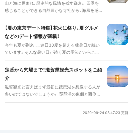
山と海に囲まれ、歴史的な風情を残す鎌倉。 四季を
あるショッピングスポット、おしゃれなカフェや美
感じることができる自然豊かな寺社から、海風を感
味しいグルメも盛りだくさんです。長野県で日頃の
じることができるレストラン、食べ歩きが楽しい通
疲れを癒してみてはいかがでしょうか？
りまで、観光スポットがたくさんあります。東京・千
【夏の東京デート特集】花火に祭り、夏グルメ
葉からふらっと日帰りで出かけるにはちょうど良い
などのデート情報が満載！
距離です。 今回は、主要エリアからのアクセス情報
今年も夏が到来し、連日30度を超える猛暑日が続い
と、鎌倉を満喫するための移動手段、電車やお得なチ
ています。そんな暑い日が続く夏の季節だからこそ
ケット情報を紹介します。
楽しめるデートプランを考えてみませんか？かき氷
やスムージーなどの夏グルメ、祭りや花火などの夏
定番から穴場まで！滋賀県観光スポットをご紹
イベント、水族館やアミューズメント施設などの涼
介
しいスポットなどなど夏デートにぴったりの情報を
滋賀観光と言えばまず最初に琵琶湖を想像する人が
厳選しました。ぜひご覧ください。
多いのではないでしょうか。 琵琶湖の東側と西側
（湖東と湖西）で全然違った滋賀観光をすることがで
きます。琵琶湖や山でのアクティビティ、歴史散策、
2020-09-24 08:47:23 更新
インスタ映えスポットなど、滋賀の見どころは多岐
にわたっています。湖東か湖西どちらをメインに観
光するかでルートも大きく変わってくるので、まず