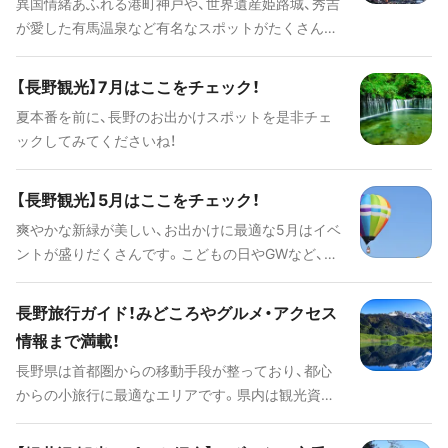
異国情緒あふれる港町神戸や、世界遺産姫路城、秀吉
が愛した有馬温泉など有名なスポットがたくさんの
兵庫。エリアごとに歴史や文化が異なり、それぞれに
楽しむことができます。 今回は、魅力あふれる兵庫
【長野観光】7月はここをチェック！
の旅の見どころや絶対に訪れたい人気の観光スポッ
夏本番を前に、長野のお出かけスポットを是非チェ
ト・ご当地グルメ・アクセス情報・ホテルなどをまと
ックしてみてくださいね！
めてご紹介します。
【長野観光】5月はここをチェック！
爽やかな新緑が美しい、お出かけに最適な5月はイベ
ントが盛りだくさんです。こどもの日やGWなど、連
休でお出かけの機会が多くなるので、旅行をされる
方も多いかと思います。5月に長野を訪れる際は是非
長野旅行ガイド！みどころやグルメ・アクセス
こちらを参考にされてみてください。
情報まで満載！
長野県は首都圏からの移動手段が整っており、都心
からの小旅行に最適なエリアです。県内は観光資源
に恵まれており、善光寺や松本城、軽井沢、上高地と
いった魅力的なスポットが点在しています。また温