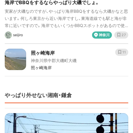
海岸でBBQをするならやっぱり大磯でしょ。
実家が大磯なのですが、やっぱり海岸BBQをするなら大磯かなと思
います。何しろ東京から近い海岸ですし、東海道線でも駅と海が非
常に近いですので。海岸でもいくつかBBQスポットがあるので使
い分けましょう。
seijiro
神奈川
27
照ヶ崎海岸
11
神奈川県中郡大磯町大磯
照ヶ崎海岸
やっぱり外せない湘南・鎌倉