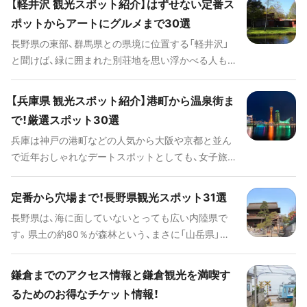
【軽井沢 観光スポット紹介】はずせない定番ス
泉やアクティビティ、地域によって特色あるご当地
ポットからアートにグルメまで30選
グルメなど、楽しみ方の幅は無限大です。 今回は長
長野県の東部、群馬県との県境に位置する「軽井沢」
野に旅行するならぜひ訪れたい、人気の観光スポッ
と聞けば、緑に囲まれた別荘地を思い浮かべる人も
トや旅の見どころ、ご当地グルメ、アクセス情報やオ
多いのでは。夏は冷涼なことから避暑地としても人
ススメのホテルまで、まとめてご紹介します。
気があり、冬はウィンタースポーツも楽しめます。老
【兵庫県 観光スポット紹介】港町から温泉街ま
舗が並ぶ賑やかな「旧軽井沢銀座通り」をぶらり、国
で！厳選スポット30選
の重要文化財に指定されている「旧三笠ホテル」は必
兵庫は神戸の港町などの人気から大阪や京都と並ん
見です。また、緑の中のショッピングモール「プリン
で近年おしゃれなデートスポットとしても、女子旅
スショッピングプラザ」でお手頃なブランド物や信
スポットとしても注目されています。海も山もある
州みやげ選びも楽しめます。軽井沢で行くべきオス
ので、エリアごとの特色も満載です。今回はそんな兵
スメスポットをご紹介します！
定番から穴場まで！長野県観光スポット31選
庫の神戸だけでない魅力を定番からカップルでのデ
長野県は、海に面していないとっても広い内陸県で
ート、子どもとの旅行、とっておきのグルメまでカテ
す。県土の約80％が森林という、まさに「山岳県」で、
ゴリーごとにとっておきをまとめた完全版としてご
大規模な山岳地帯が広がっています。夏は避暑地と
紹介します。
して、冬はスキーなどのウィンタースポーツを楽し
鎌倉までのアクセス情報と鎌倉観光を満喫す
めます。広大な自然を楽しむことができるほかにも、
るためのお得なチケット情報！
霊験あらたかな神社やお寺、アクセス抜群の場所に