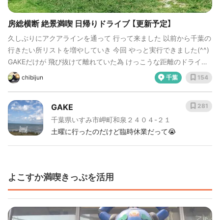
房総横断 絶景満喫 日帰りドライブ 【更新予定】
久しぶりにアクアラインを通って 行って来ました 以前から千葉の
行きたい所リストを増やしていき 今回 やっと実行できました(^^)
GAKEだけが 飛び抜けて離れていた為 けっこうな距離のドライブ
となりました。 おかけで あまり時間がなく、まだ他にも 訪れたい
chibijun
千葉
154
所があるので、次回に持ち越しです。 なので 今後も更新予定です
(^^)
GAKE
281
千葉県いすみ市岬町和泉２４０４-２１
土曜に行ったのだけど臨時休業だって😭
よこすか満喫きっぷを活用