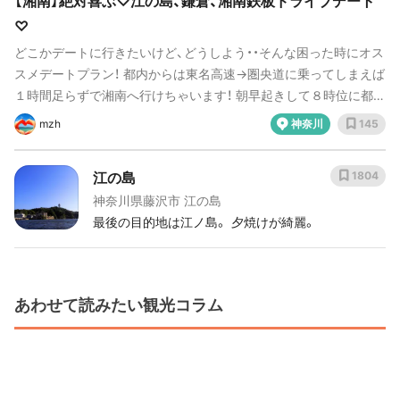
【湘南】絶対喜ぶ♡江の島、鎌倉、湘南鉄板ドライブデート
♡
どこかデートに行きたいけど、どうしよう・・そんな困った時にオス
スメデートプラン！ 都内からは東名高速→圏央道に乗ってしまえば
１時間足らずで湘南へ行けちゃいます！ 朝早起きして８時位に都内
を出発し、朝ごはんから江の島で堪能して夕方には都内へ戻れちゃ
mzh
神奈川
145
うスペシャルコース♡Aから順番に周るのがおすすめです♪ 遊び足
りない人は、葉山のサンセットでシメましょう。 早起きすると、行
江の島
1804
きも帰りも渋滞知らずだし駐車場もすいすい入れちゃいます。 朝
神奈川県藤沢市 江の島
早く行くと一日がとても長くていいこと尽くめ！是非早起きして行
最後の目的地は江ノ島。 夕焼けが綺麗。
ってみてください！早起きは三文の得♡
あわせて読みたい観光コラム