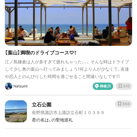
【葉山】満喫のドライブコース♡！
江ノ島鎌倉は人が多すぎて疲れちゃった、、、 そんな時はドライブ
して少し奥の葉山へ行ってみましょう！何より人が少なくて、友達
や恋人とのんびりした時間を過ごせること間違いなしです！！
Natsum!
神奈川
310
立石公園
558
長野県諏訪市上諏訪立石町１０３９９
君の名は、の聖地巡礼