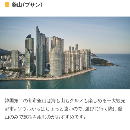
득하다. 고즈넉한 한옥들이
釜山（プサン）
한데 모여 옛스런 정취를 자
아낸다. 韓国料理と韓服、韓
紙で有名な全州の観光名所
です。 特に韓屋村（ハノンマ
ウル）はいろんな食べ物でが
集結しています。 静かに韓
屋（ハノッ）※が集まって昔な
がらの趣を醸し出していま
す。 ※韓屋…韓国の伝統的な
つくりをした家屋
韓国第二の都市釜山は海も山もグルメも楽しめる一大観光
都市。ソウルからはちょっと遠いので、遊びに行く際は釜
山のみで旅程を組むのがおすすめです。