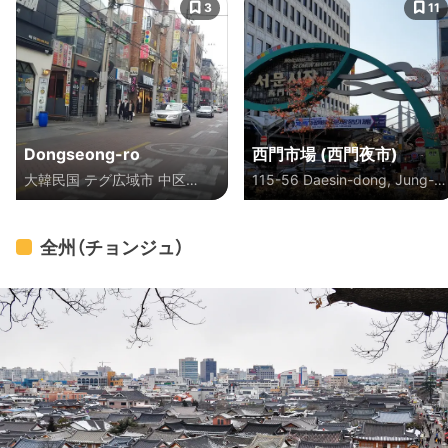
3
11
Dongseong-ro
西門市場 (西門夜市)
大韓民国 テグ広域市 中区
115-56 Daesin-dong, Jung-
Seongnae 1(il)-dong, トンソ
gu, Daegu, 大韓民国
ンノ
全州（チョンジュ）