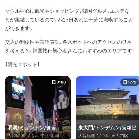
ソウル中心に観光やショッピング、韓国グルメ、エステな
どが集結しているので、2泊3日あれば十分に満喫すること
ができます。
交通の利便性や言語表記、各スポットへのアクセスの良さ
を考えると、韓国旅行初心者さんにおすすめのエリアです！
【観光スポット】
3160
1772
明洞/ミョンドン/명동
東大門/トンデムン/동대문
大韓民国 ソウル 中区 明洞
大韓民国 ソウル 東大門区