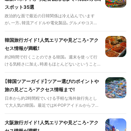
れた国際都市としての歴史を今も色濃く感じさせる
を検討している場合には、ぜひ参考にしてみてくだ
スポット35選
観光スポットや町並みも多く残されていて、たくさ
さい。
んの魅力にあふれています。 ショッピングやグル
政治的な面で最近の日韓関係は冷え込んでいます
メ、アート鑑賞、そして上海ディズニーランドまで、
が、一方、韓流アイドルや電化製品、グルメやコスメ
楽しみ方もいろいろです。上海旅行に役立つ情報を
などの文化面において、今もなおアツい人気観光地
見どころや人気の観光スポット、ホテルまで、まとめ
の韓国。日本との距離が近く、気軽に行ける海外旅行
韓国旅行ガイド！人気エリアや見どころ・アク
てご紹介いたします。
先として注目の国と言えるでしょう。一度のみなら
セス情報が満載！
ず何度も訪れている方も多いのではないでしょう
約2時間で行くことのできる韓国。 週末を使って行
か。 今回は、そんな韓国で定番の歴史を堪能するス
ける気軽さに加え、時差もほとんどないということ
ポットや思わず写真に残したくなる最新インスタ映
からリピーターが多いのも納得です。 グルメやショ
えスポットなどをご紹介します。また、韓国に旅行が
ッピングををはじめとする王道観光スポットはもち
決まったらまず確認しておきたい、韓国へのアクセ
【韓国ツアーガイド】ツアー選びのポイントや
ろん、インスタ映えするカフェや壁などのフォトジ
スや交通機関情報、旅行をさらに楽しいものにアッ
旅の見どころ・アクセス情報まで！
ェニックスポット、意外に知られていないビーチリ
プデート出来るイベントまで、韓国旅行を思い切り
日本から約2時間程でいける手軽な海外旅行先とし
ゾートまで韓国の旅行に関する情報を一挙ご紹介し
楽しむための情報が満載です。ぜひ参考にしてみて
て大人気の韓国。 最近ではK-POPアイドルからファ
ます。
下さい。
ッション、コスメ、グルメに至るまで、韓国発信のカ
ルチャーやトレンドが大流行しています。伝統的な
大阪旅行ガイド！人気エリアや見どころ・アク
歴史の趣を感じる場所から、ビーチリゾート、ショッ
セス情報が満載！