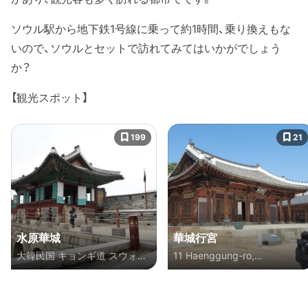
ソウル駅から地下鉄1号線に乗って約1時間、乗り換えもな
いので、ソウルとセットで訪れてみてはいかがでしょう
か？
【観光スポット】
199
21
水原華城
華城行宮
大韓民国 キョンギ道 スウォン
11 Haenggung-ro,
市 Maehyang-dong
Namchang-dong, Paldal-gu,
Suwon, Gyeonggi-do, 大韓民
国