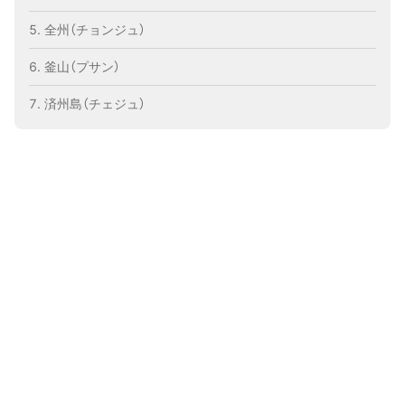
全州（チョンジュ）
釜山（プサン）
済州島（チェジュ）