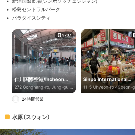
新浦国際市場(シンポクッチェシジャン)
松島セントラルパーク
パラダイスシティ
3737
仁川国際空港/Incheon
Sinpo International
272 Gonghang-ro, Jung-gu,
11-5 Uhyeon-ro 49beon-gi
International Airport/인
Market
Incheon, 大韓民国
Sinpo-dong, Jung-gu,
천국제공항
24時間営業
Incheon, 大韓民国
水原（スウォン）