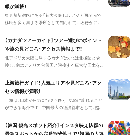
ト施設にも注目して欲しいと思います。ここでは、そ
報が満載！
んな新千歳空港を楽しむための方法を徹底解説して
いきます。
東京都新宿区にある「新大久保」は、アジア圏からの
移民が多く集まる場所として知られているほかに、
主に韓国をルーツとした美容やグルメの激戦区であ
ることでも有名なエリアです。 韓国でブームを巻き
【カナダツアーガイド】ツアー選びのポイント
起こしたものが新大久保から発信され、日本中に広
や旅の見どころ・アクセス情報まで！
まっていくことから、街は流行に敏感な女性たちで
北アメリカ大陸に属するカナダは、北は北極圏と隣
いつも賑わっています。 また、コリアンタウンはも
接し、南はアメリカ合衆国と隣接する広大な国土を
ちろんのこと、イスラム圏の人たちに親しまれるエ
もつ国です。自治を開始してからは約150年ほどと
リアやおしゃれなスイーツが堪能できるカフェま
比較的新しい国ではあるものの、トロントやバンク
で、見どころがたくさんあって観光にはピッタリの
上海旅行ガイド！人気エリアや見どころ・アク
ーバーなどの経済やエンターテイメントの最先端を
場所です。 新大久保を観光に訪れた際に外せない主
セス情報が満載！
ゆく大都市と、季節ごとにさまざまな表情を見せる
な見どころを9つピックアップし、たっぷりとご紹介
上海は、日本からの直行便も多く、気軽に訪れること
大自然が共存するカナダは、いつ誰が訪れても楽し
していきます。
ができる海外です。中国最大の経済都市として、超高
める魅力的な場所です。 この記事では、カナダを旅
層ビルなどが林立する一方、古き良き中国の歴史を
行する際に必見のスポットや代表的なイベント、そ
感じさせる寺院や庭園などもみられます。 19世紀末
しておすすめのツアーやアクセスに関する情報ま
【韓国 観光スポット紹介】インスタ映え抜群の
から20世紀初めに、欧米や日本などのアジアに開か
で、たっぷりとご紹介していきます。カナダへの旅行
最新スポットから定番観光地まで！韓国の人気