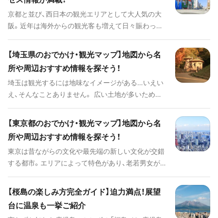
ピングエリアに至るまで様々な観光スポットがあ
京都と並び、西日本の観光エリアとして大人気の大
り、それぞれ個性的な魅力に溢れています。日本から
阪。近年は海外からの観光客も増えて日々賑わって
出発する韓国ツアーもそんな魅力を存分に満喫でき
います。 大阪旅行のハイライトはなんと言ってもグ
るものが数多く設定されています。ツアー選びのポ
ルメとアミューズメント。そこかしこにあるたこ焼
イントやコツ、見どころや観光スポット、公共交通機
【埼玉県のおでかけ・観光マップ】地図から名
きやお好み焼きなどの「粉もの」屋さんと、ド派手な
関の情報まで、韓国でツアーを楽しむための全てを
所や周辺おすすめ情報を探そう！
看板。また、進化を続ける大人気のユニバーサル・ス
ご紹介します。
埼玉は観光するには地味なイメージがある…いえい
タジオ・ジャパンや世界最大級の海遊館など、遊びに
え、そんなことありません。 広い土地が多いため大
困ることはありません。 また、大阪の駅周辺をはじ
きな公園や国営公園、動物園や遊園地があり、さらに
めとして大型の複合施設が多くあり、ショッピング
自然が豊かで、桜や紅葉など季節ごとに表情を変え
も選択肢が豊富です。 各エリアの見どころや観光ス
【東京都のおでかけ・観光マップ】地図から名
る景色を楽しむことだってできます。東京から車や
ポットとそのポイント、毎年行われる季節のイベン
所や周辺おすすめ情報を探そう！
公共交通機関で80分〜90分ほどで行ける場所が多
トやお得な公共交通機関の情報まで、大阪旅行の全
東京は昔ながらの文化や最先端の新しい文化が交錯
いので週末のお出かけやふらりと立ち寄っても楽し
てをご紹介します！
する都市。エリアによって特色があり、老若男女が楽
いスポットがたくさんあります。地図から埼玉の定
しめる観光地が盛りだくさんです。地図から東京の
番スポットを探せるおでかけ・観光マップで、素敵な
定番スポットを探せるおでかけ・観光マップで、素敵
旅の計画を立ててみましょう。
【桜島の楽しみ方完全ガイド】迫力満点！展望
な旅の計画を立ててみましょう。
台に温泉も一挙ご紹介