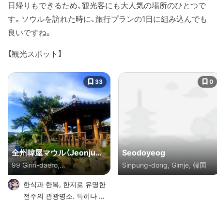
日帰りもできるため、観光客にも大人気の場所のひとつで
す。ソウルを訪れた時に、旅行プランの1日に組み込んでも
良いですね。
【観光スポット】
33
0
全州韓屋マウル（Jeonju
Seodoyeog
99 Girin-daero,
Sinpung-dong, Gimje, 韓国
Hanok Village）
Pungnamdong 3(sam)-ga,
한식과 한복, 한지로 유명한
Wansan-gu, Jeonju,
전주의 관광명소. 특히나 한
Jeollabuk-do, 大韓民国
옥마을은 다양한 먹거리로 가