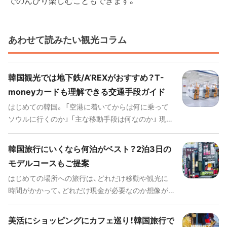
でのんびり楽しむこともできます。
あわせて読みたい観光コラム
韓国観光では地下鉄/A’REXがおすすめ？T-
moneyカードも理解できる交通手段ガイド
はじめての韓国。 「空港に着いてからは何に乗って
ソウルに行くのか」 「主な移動手段は何なのか」 現地
の乗り物や料金など、事前にチェックしておきたい
ですよね。そこで今回は、韓国の交通事情を詳しくお
韓国旅行にいくなら何泊がベスト？2泊3日の
伝えしていきます。 この記事を読めば、はじめての
モデルコースもご提案
韓国旅行でも不安なく、行きたかったスポットめぐ
はじめての場所への旅行は、どれだけ移動や観光に
りができるようになります！
時間がかかって、どれだけ現金が必要なのか想像が
つかないですよね。そこで今回は、はじめての韓国旅
行におすすめの日数やモデルプラン、お金事情につ
美活にショッピングにカフェ巡り！韓国旅行で
いてご紹介します！ この記事でスケジュールのイメ