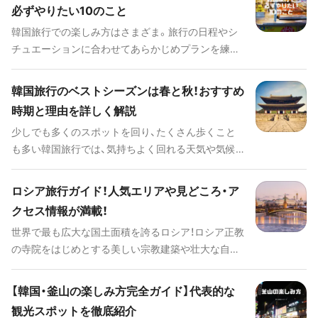
必ずやりたい10のこと
ージを持ってから、楽しい韓国旅行へ出かけましょ
韓国旅行での楽しみ方はさまざま。旅行の日程やシ
う！
チュエーションに合わせてあらかじめプランを練り
ましょう。ここでは、韓国観光でマストでやるべきこ
とをご紹介します。
韓国旅行のベストシーズンは春と秋！おすすめ
時期と理由を詳しく解説
少しでも多くのスポットを回り、たくさん歩くこと
も多い韓国旅行では、気持ちよく回れる天気や気候
が大切です。また、セールやイベントなど、その時期
でないと楽しめないこともあるので逃したくありま
ロシア旅行ガイド！人気エリアや見どころ・ア
せん。そこで今回は韓国旅行のベストシーズンにつ
クセス情報が満載！
いてお伝えします。
世界で最も広大な国土面積を誇るロシア！ロシア正教
の寺院をはじめとする美しい宗教建築や壮大な自然
をはじめ、豊かな文化など様々な魅力があり、日本か
ら最短2時間半でアクセス出来ることから近年注目
【韓国・釜山の楽しみ方完全ガイド】代表的な
を集めている人気な旅行先です。このページではロ
観光スポットを徹底紹介
シアの人気エリアや見どころ、アクセス情報そして