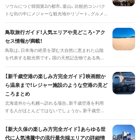
ソウルにつぐ韓国第2の都市、釜山。比較的コンパク
その他旅行前に知っておきたい情報などを紹介しま
トな街の中にメジャーな観光地やリゾート、グルメ、
す。
ショッピングなどの見どころがぎゅっと詰まってい
て、旅行先として人気を集めています。今回はそんな
鳥取旅行ガイド！人気エリアや見どころ・アク
釜山の人気スポットをエリア別にご紹介します。 ##
セス情報が満載！
音声ガイド
鳥取は、日本海の絶景を望む大自然に恵まれた山陰
[spotify:id:6Qhhdt36J2455mSTBnAzCt]
を代表する観光県です。国の天然記念物である鳥取
砂丘と日本海の美しいコントラストを楽しむことが
できます。また、日本海に面しているため新鮮な海鮮
【新千歳空港の楽しみ方完全ガイド】映画館か
が味わえたり、日本を代表する漫画家の出身地なら
ら温泉まで！レジャー施設のような空港の見ど
ではの街巡りスポットがあったり、家族や友人、カッ
ころまとめ
プルでの旅行など、それぞれにぴったりのプランが
組めるのも魅力です。 魅力あふれる鳥取を、観光ス
北海道外から札幌へ訪れる場合、新千歳空港を利用
ポット、アクセス、おすすめのホテルにいたるまで、
する人がほとんどではないでしょうか。新千歳空港
盛りだくさんでご紹介します。
はただの空港ではなく、温泉や映画館、グルメなど見
どころがたくさんあるスポットです。そのため空港
【新大久保の楽しみ方完全ガイド】あらゆる世
を利用する際には、ぜひこういったアミューズメン
代に人気沸騰中の流行最先端エリアの詳細情