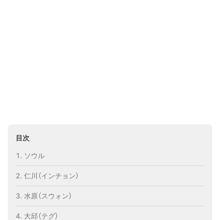
目次
ソウル
仁川（インチョン）
水原（スウォン）
大邱（テグ）