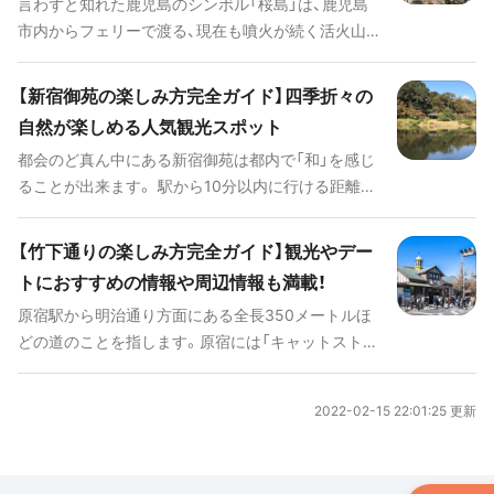
言わずと知れた鹿児島のシンボル「桜島」は、鹿児島
市内からフェリーで渡る、現在も噴火が続く活火山
です。観光の見どころは、山の噴煙だけ、なんて思っ
ていませんか？いやいや、まだまだ知らない、桜島の
【新宿御苑の楽しみ方完全ガイド】四季折々の
魅力がそこにはあるのです。
自然が楽しめる人気観光スポット
都会のど真ん中にある新宿御苑は都内で「和」を感じ
ることが出来ます。 駅から10分以内に行ける距離に
あり、広大な面積を誇る新宿御苑は日本人観光客を
はじめ、外国の方も多く訪れる場所です。 そんな新
【竹下通りの楽しみ方完全ガイド】観光やデー
宿御苑の見どころから周辺スポットまでまとめたの
トにおすすめの情報や周辺情報も満載！
で観光の際は是非参考にしてみてください。
原宿駅から明治通り方面にある全長350メートルほ
どの道のことを指します。原宿には「キャットストリ
ート」「ウラハラ」など有名な通りがいくつかありま
すが、最も有名かつ、流行の最先端が詰まったエリア
2022-02-15 22:01:25 更新
です。話題のスイーツやインスタ映えスポット、流行
の韓国ファッションやコスメなどを楽しめる、竹下
通りの見どころをご紹介します。