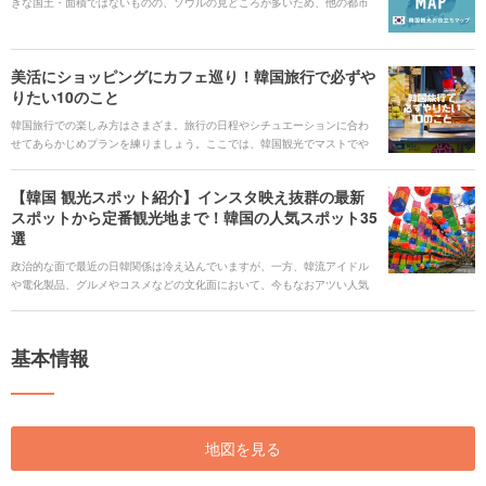
きな国土・面積ではないものの、ソウルの見どころが多いため、他の都市
を訪れる場合は余裕のある日程が良さそうです。 ## 音声ガイド
[spotify:id:1B0bVxkbrJdnavYRiFo786] ## 音声ガイドについて
[user:media:id:254043:解説者:トラベルクリエイター]
美活にショッピングにカフェ巡り！韓国旅行で必ずや
りたい10のこと
韓国旅行での楽しみ方はさまざま。旅行の日程やシチュエーションに合わ
せてあらかじめプランを練りましょう。ここでは、韓国観光でマストでや
るべきことをご紹介します。
【韓国 観光スポット紹介】インスタ映え抜群の最新
スポットから定番観光地まで！韓国の人気スポット35
選
政治的な面で最近の日韓関係は冷え込んでいますが、一方、韓流アイドル
や電化製品、グルメやコスメなどの文化面において、今もなおアツい人気
観光地の韓国。日本との距離が近く、気軽に行ける海外旅行先として注目
の国と言えるでしょう。一度のみならず何度も訪れている方も多いのでは
ないでしょうか。 今回は、そんな韓国で定番の歴史を堪能するスポットや
基本情報
思わず写真に残したくなる最新インスタ映えスポットなどをご紹介しま
す。また、韓国に旅行が決まったらまず確認しておきたい、韓国へのアク
セスや交通機関情報、旅行をさらに楽しいものにアップデート出来るイベ
ントまで、韓国旅行を思い切り楽しむための情報が満載です。ぜひ参考に
してみて下さい。
地図を見る