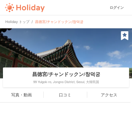
ログイン
Holiday トップ
昌徳宮/チャンドックン/창덕궁
昌徳宮/チャンドックン/창덕궁
99 Yulgok-ro, Jongno District, Seoul, 大韓民国
写真・動画
口コミ
アクセス