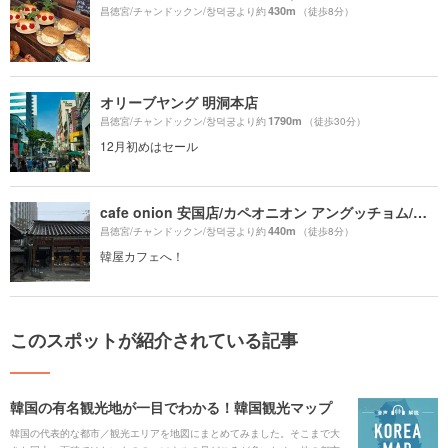
430m
昌徳宮/チャンドックン/창덕궁より約
（徒歩8分）
オリーブヤング 明洞本店
1790m
昌徳宮/チャンドックン/창덕궁より約
（徒歩30分）
12月初めはセール
cafe onion 安国店/カペオニオン アングッチョム/카페어니언 안국점
440m
昌徳宮/チャンドックン/창덕궁より約
（徒歩8分）
韓屋カフェへ！
このスポットが紹介されている記事
韓国の有名観光地が一目でわかる！韓国観光マップ
韓国の代表的な都市／観光エリアを地図にまとめてみました。そこまで大