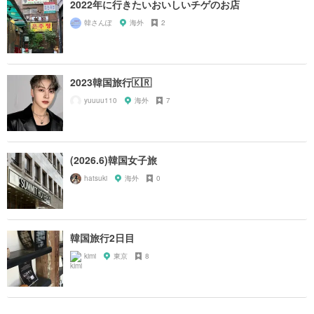
2022年に行きたいおいしいチゲのお店
韓さんぽ
海外
2
2023韓国旅行🇰🇷
yuuuu110
海外
7
(2026.6)韓国女子旅
hatsuki
海外
0
韓国旅行2日目
kimi
東京
8