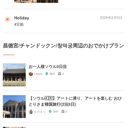
Holiday
2026年2月5日
#宮殿
昌徳宮/チャンドックン/창덕궁周辺のおでかけプラン
お一人様ソウル3日目
f-kaya
海外
2
【ソウル🇰🇷】アートに浸り、アートを楽しむ おひ
とりさま韓国旅行(2泊3日)
おのまり
海外
6