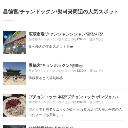
昌徳宮/チャンドックン/창덕궁周辺の人気スポット
広蔵市場/クァンジャンシジャン/광장시장
1260m
昌徳宮/チャンドックン/창덕궁より約
（徒歩22分）
食べ歩きの本命スポット🍢🌭
景福宮/キョンボックン/경복궁
1230m
昌徳宮/チャンドックン/창덕궁より約
（徒歩21分）
韓服着ると入場無料💰
プチョンユッケ 本店/プチョンユッケ ポンジョム / 부촌육회 본점プチョンユッケ 本店
1280m
昌徳宮/チャンドックン/창덕궁より約
（徒歩22分）
◎とっても有名なユッケが食べられるお店 ◎大根と牛肉の入
ったスープも美味しい