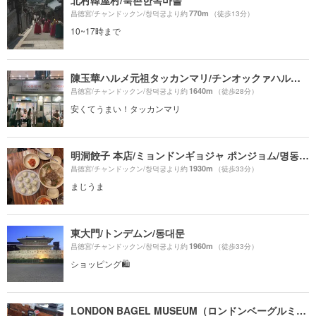
北村韓屋村/북촌한옥마을
770m
昌徳宮/チャンドックン/창덕궁より約
（徒歩13分）
10~17時まで
陳玉華ハルメ元祖タッカンマリ/チンオックァハルメ ウォンジョ タッカンマリ/진옥화할매원조닭한마리
1640m
昌徳宮/チャンドックン/창덕궁より約
（徒歩28分）
安くてうまい！タッカンマリ
明洞餃子 本店/ミョンドンギョジャ ポンジョム/명동교자 본점
1930m
昌徳宮/チャンドックン/창덕궁より約
（徒歩33分）
まじうま
東大門/トンデムン/동대문
1960m
昌徳宮/チャンドックン/창덕궁より約
（徒歩33分）
ショッピング🛍
LONDON BAGEL MUSEUM（ロンドンベーグルミュージアム 安国店）