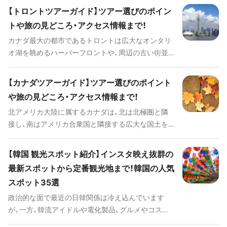
済・エンターテイメントの最先端をゆく大都市と、季
で、見どころがたくさんあって観光にはピッタリの
【トロントツアーガイド】ツアー選びのポイン
節ごとにさまざまな表情を見せる大自然が共存する
場所です。 新大久保を観光に訪れた際に外せない主
トや旅の見どころ・アクセス情報まで！
カナダは、いつ誰と訪れても楽しめる場所だといえ
な見どころを9つピックアップし、たっぷりとご紹介
カナダ最大の都市であるトロントは広大なオンタリ
ます。 この記事では、定番の観光スポットや必ず食
していきます。
オ湖を眺めるハーバーフロントや、周辺の古い街並
べたい絶品グルメ、そして主要都市ごとの交通手段
みも美しいセント・ローレンスマーケット、トロント
やアクセスに関する情報まで、カナダ旅行に役立つ
のダウンタウンが一望できるCNタワーなど世界的
情報をたっぷりご紹介していきます。
【カナダツアーガイド】ツアー選びのポイント
に有名な観光スポットが多数あります。スポーツ観
や旅の見どころ・アクセス情報まで！
戦や美術館、ショッピングスポットやグルメスポッ
北アメリカ大陸に属するカナダは、北は北極圏と隣
トも充実しているほか、ナイアガラの滝へのアクセ
接し、南はアメリカ合衆国と隣接する広大な国土を
スも便利なトロントの観光情報をご紹介します。
もつ国です。自治を開始してからは約150年ほどと
比較的新しい国ではあるものの、トロントやバンク
【韓国 観光スポット紹介】インスタ映え抜群の
ーバーなどの経済やエンターテイメントの最先端を
最新スポットから定番観光地まで！韓国の人気
ゆく大都市と、季節ごとにさまざまな表情を見せる
スポット35選
大自然が共存するカナダは、いつ誰が訪れても楽し
める魅力的な場所です。 この記事では、カナダを旅
政治的な面で最近の日韓関係は冷え込んでいます
行する際に必見のスポットや代表的なイベント、そ
が、一方、韓流アイドルや電化製品、グルメやコスメ
しておすすめのツアーやアクセスに関する情報ま
などの文化面において、今もなおアツい人気観光地