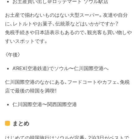
お土産買い出し＠ロッテマート ソウル駅店
お土産で揃わないものはない大型スーパー。友達や自分
に、レトルトやお菓子、伝統茶などはいかがですか？
免税手続きや日本語表示もあるので、観光客も買い物しや
すいスポットです。
〈午後〉
A’REX(空港鉄道)でソウル〜仁川国際空港へ
仁川国際空港のなかにある、フードコートやカフェ、免税
店で最後の韓国を満喫！
仁川国際空港〜関西国際空港
まとめ
はじめての韓国旅行はソウルが定番。2泊3日がベストで