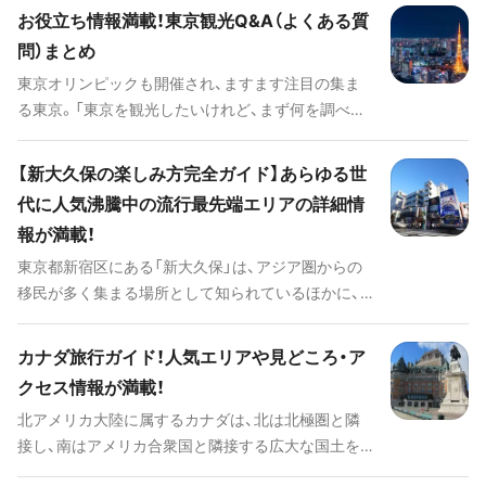
て、旅行先として人気を集めています。今回はそんな
そうでない方も、これを読んだらきっとロシアに行
お役立ち情報満載！東京観光Q&A（よくある質
釜山の人気スポットをエリア別にご紹介します。 ##
ってみたくなること間違いなしです。
問）まとめ
音声ガイド
東京オリンピックも開催され、ますます注目の集ま
[spotify:id:6Qhhdt36J2455mSTBnAzCt]
る東京。「東京を観光したいけれど、まず何を調べれ
ば良いのかわからない」という人に向けて、東京への
おでかけに必要な情報をまとめました。これから初
【新大久保の楽しみ方完全ガイド】あらゆる世
めて東京へ訪れるという方も、久しぶりに東京に行
代に人気沸騰中の流行最先端エリアの詳細情
くという方も、この記事を読めば安心です。 さまざ
報が満載！
まな楽しみ方やスポット、交通手段についてなど東
京観光に必要な情報を網羅しています。他のコラム
東京都新宿区にある「新大久保」は、アジア圏からの
も参考にしながら、ぜひ東京観光の計画を立ててみ
移民が多く集まる場所として知られているほかに、
てくださいね。
主に韓国をルーツとした美容やグルメの激戦区であ
ることでも有名なエリアです。 韓国でブームを巻き
カナダ旅行ガイド！人気エリアや見どころ・ア
起こしたものが新大久保から発信され、日本中に広
クセス情報が満載！
まっていくことから、街は流行に敏感な女性たちで
北アメリカ大陸に属するカナダは、北は北極圏と隣
いつも賑わっています。 また、コリアンタウンはも
接し、南はアメリカ合衆国と隣接する広大な国土を
ちろんのこと、イスラム圏の人たちに親しまれるエ
もつ国です。 トロントやバンクーバーといった経
リアやおしゃれなスイーツが堪能できるカフェま