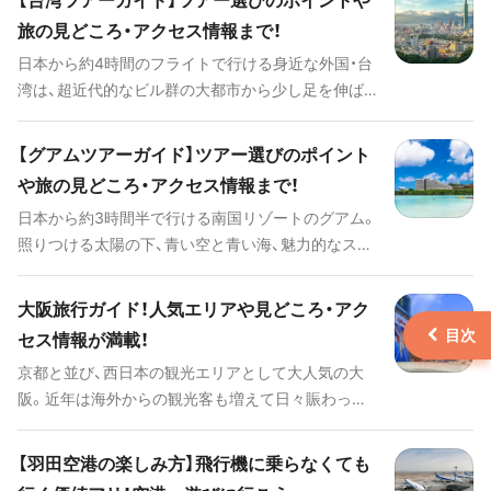
歴史の趣を感じる場所から、ビーチリゾート、ショッ
旅の見どころ・アクセス情報まで！
ピングエリアに至るまで様々な観光スポットがあ
日本から約4時間のフライトで行ける身近な外国・台
り、それぞれ個性的な魅力に溢れています。日本から
湾は、超近代的なビル群の大都市から少し足を伸ば
出発する韓国ツアーもそんな魅力を存分に満喫でき
せば、風光明媚などこか懐かしさを感じる風景も楽
るものが数多く設定されています。ツアー選びのポ
しめます。そして、多民族の伝統や歴史が融合して独
イントやコツ、見どころや観光スポット、公共交通機
【グアムツアーガイド】ツアー選びのポイント
特の文化を持っています。 高級料理からご当地メニ
関の情報まで、韓国でツアーを楽しむための全てを
や旅の見どころ・アクセス情報まで！
ュー、スイーツ、お茶まで奥深い食文化を堪能した
ご紹介します。
日本から約3時間半で行ける南国リゾートのグアム。
り、アートのような現代建築や歴史ある宗教建築や
照りつける太陽の下、青い空と青い海、魅力的なスポ
素晴らしい美術品を見てまわったり、色々な楽しみ
ットを観光したり、マリンスポーツやアクティビテ
方ができます。 今回は、人気のツアープランからツ
ィで満喫できます。 美しいサンセットや離島の雰囲
アー選びのポイントやコツ、見どころや観光スポッ
大阪旅行ガイド！人気エリアや見どころ・アク
気は、日頃の喧騒を忘れられるリフレッシュにもっ
ト、ホテル、公共交通機関の情報まで、台湾ツアーに
セス情報が満載！
てこい。買い物好きならショッピングモールで自分
役立つ情報をご紹介します。
京都と並び、西日本の観光エリアとして大人気の大
へのお土産探し、ボリューム満点のアメリカングル
阪。近年は海外からの観光客も増えて日々賑わって
メに舌鼓もいいですね。たくさんの魅力が凝縮され
います。 大阪旅行のハイライトはなんと言ってもグ
ているグアムをご紹介します！
ルメとアミューズメント。そこかしこにあるたこ焼
【羽田空港の楽しみ方】飛行機に乗らなくても
きやお好み焼きなどの「粉もの」屋さんと、ド派手な