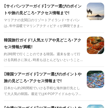
で、たっぷりとご紹介していきます。カナダへの旅行
の韓国。日本との距離が近く、気軽に行ける海外旅行
【サイパンツアーガイド】ツアー選びのポイン
を検討している場合には、ぜひ参考にしてみてくだ
先として注目の国と言えるでしょう。一度のみなら
トや旅の見どころ・アクセス情報まで！
さい。
ず何度も訪れている方も多いのではないでしょう
マリアナの玄関口のリゾートアイランド・サイパン
か。 今回は、そんな韓国で定番の歴史を堪能するス
は、年中温暖でマリンアクティビティが満喫できま
ポットや思わず写真に残したくなる最新インスタ映
す。青い海と白い砂浜のビーチは透明度が高く、たく
えスポットなどをご紹介します。また、韓国に旅行が
さんの熱帯魚とふれあえます。サンセットを眺めて
決まったらまず確認しておきたい、韓国へのアクセ
韓国旅行ガイド！人気エリアや見どころ・アク
まったりしたり、アメリカングルメで腹ごしらえも。
スや交通機関情報、旅行をさらに楽しいものにアッ
セス情報が満載！
南国の非日常を体感して、思いっきりリフレッシュ
プデート出来るイベントまで、韓国旅行を思い切り
約2時間で行くことのできる韓国。 週末を使って行
できます。こぢんまりとしていることから、特に女子
楽しむための情報が満載です。ぜひ参考にしてみて
ける気軽さに加え、時差もほとんどないということ
旅や子供連れにも最適です。 ツアー選びのポイント
下さい。
からリピーターが多いのも納得です。 グルメやショ
から、サイパンの基本情報、地上の楽園・サイパンの
ッピングををはじめとする王道観光スポットはもち
魅力をご紹介します。
【韓国ツアーガイド】ツアー選びのポイントや
ろん、インスタ映えするカフェや壁などのフォトジ
旅の見どころ・アクセス情報まで！
ェニックスポット、意外に知られていないビーチリ
日本から約2時間程でいける手軽な海外旅行先とし
ゾートまで韓国の旅行に関する情報を一挙ご紹介し
て大人気の韓国。 最近ではK-POPアイドルからファ
ます。
ッション、コスメ、グルメに至るまで、韓国発信のカ
ルチャーやトレンドが大流行しています。伝統的な
【台湾ツアーガイド】ツアー選びのポイントや