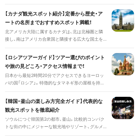
トリアピーク、子供から大人まで楽しむことができ
る香港ディズニーランド、ローカル色たっぷりのシ
【カナダ観光スポット紹介】定番から歴史・ア
ョッピングスポットなど、楽しみ方も多彩！香港観光
ートの名所までおすすめスポット満載！
の定番から穴場まで、是非訪れてみたいスポットを
北アメリカ大陸に属するカナダは、北は北極圏と隣
ご紹介します。
接し、南はアメリカ合衆国と隣接する広大な国土を
もつ国です。自治を開始してからは約150年ほどと
比較的新しい国ではあるものの、トロントやバンク
【ロシアツアーガイド】ツアー選びのポイント
ーバーなどといった経済・エンターテイメントの最
や旅の見どころ・アクセス情報まで！
先端をゆく大都市と、季節ごとにさまざまな表情を
日本から最短2時間20分でアクセスできるヨーロッ
見せる大自然が共存しており、独特の魅力を持って
パの国「ロシア」。特徴的なタマネギ形の屋根を持つ
います。 この記事では、カナダ旅行の際には必ず訪
ロシア正教の教会や広大で自然豊かな国土が生み出
れたい定番の観光スポットや必ず食べたい絶品グル
した美味しい伝統グルメなど見どころが多いことか
メ、そして主要都市ごとの交通手段やアクセスに関
【韓国・釜山の楽しみ方完全ガイド】代表的な
ら、毎年世界中から多くの観光客が訪れています。こ
する情報まで、カナダの魅力やカナダ観光に役立つ
観光スポットを徹底紹介
のページではロシア旅行に必要な基本情報、おすす
情報をたっぷりご紹介していきます。
ソウルにつぐ韓国第2の都市、釜山。比較的コンパク
めのツアーやホテル、その他知っておくと便利な情
トな街の中にメジャーな観光地やリゾート、グルメ、
報など、皆さんが旅行前に知っておきたいことをご
ショッピングなどの見どころがぎゅっと詰まってい
紹介します。ロシアへの旅行を検討されている方も