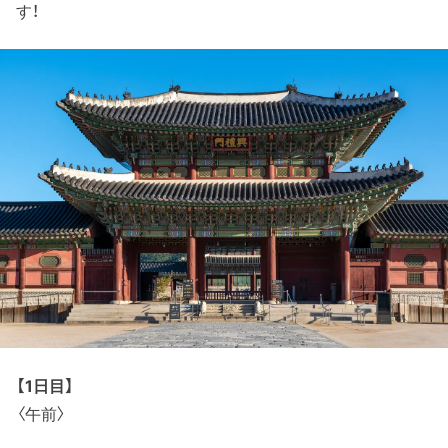
す！
【1日目】
〈午前〉