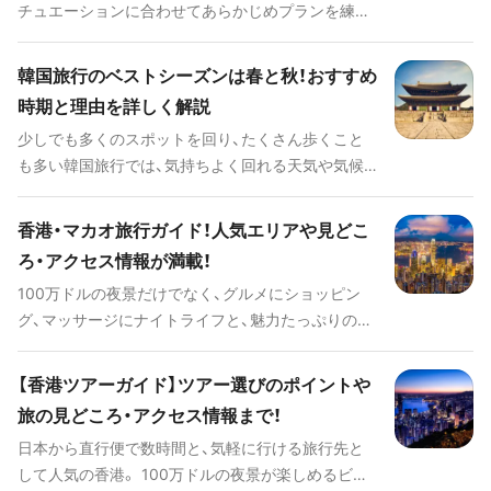
チュエーションに合わせてあらかじめプランを練り
ましょう。ここでは、韓国観光でマストでやるべきこ
とをご紹介します。
韓国旅行のベストシーズンは春と秋！おすすめ
時期と理由を詳しく解説
少しでも多くのスポットを回り、たくさん歩くこと
も多い韓国旅行では、気持ちよく回れる天気や気候
が大切です。また、セールやイベントなど、その時期
でないと楽しめないこともあるので逃したくありま
香港・マカオ旅行ガイド！人気エリアや見どこ
せん。そこで今回は韓国旅行のベストシーズンにつ
ろ・アクセス情報が満載！
いてお伝えします。
100万ドルの夜景だけでなく、グルメにショッピン
グ、マッサージにナイトライフと、魅力たっぷりの香
港。香港に行くなら外せない観光スポット、絶品グル
メ、移動手段やおすすめホテルまで、香港とマカオ旅
【香港ツアーガイド】ツアー選びのポイントや
行に役立つ情報をお届けします。
旅の見どころ・アクセス情報まで！
日本から直行便で数時間と、気軽に行ける旅行先と
して人気の香港。 100万ドルの夜景が楽しめるビク