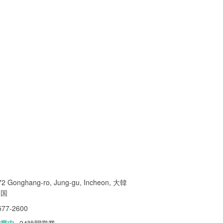
72 Gonghang-ro, Jung-gu, Incheon, 大韓
民国
577-2600