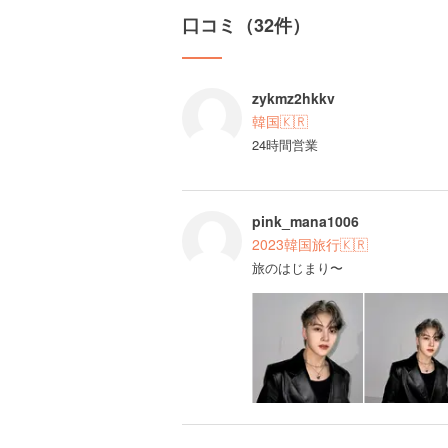
口コミ（32件）
zykmz2hkkv
韓国🇰🇷
24時間営業
pink_mana1006
2023韓国旅行🇰🇷
旅のはじまり〜