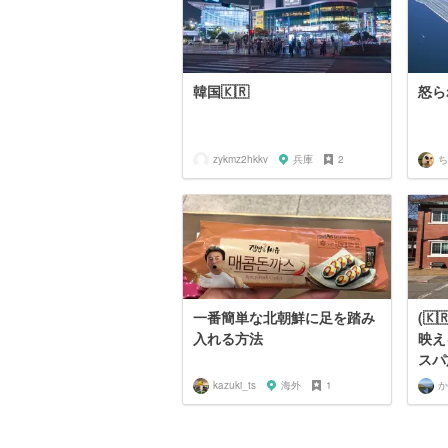
韓国🇰🇷
怒ら
zykmz2hkkv
兵庫
2
ち
一番簡単な北朝鮮に足を踏み
(
入れる方法
映え
スパ
kazuki_ts
海外
1
か