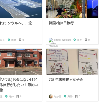
れに ソウルへ、、泣
韓国2泊3日旅行
か王
海外
0
Emiko Iwatsuki
海外
0
🇷ソウル)お金はないけど
ｿｩﾙ 年末挨拶＋女子会
る旅行がしたい！節約コ
旅
ほ
海外
6
ちか王
海外
0