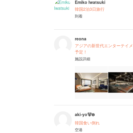
Emiko Iwatsuki
韓国2泊3日旅行
到着
reona
アジアの新世代エンターテイメン
予定！
施設詳細
aki-yo🐻‍❄️
韓国食い倒れ
空港