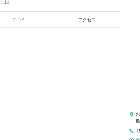
大韓民国
口コミ
アクセス
2
1