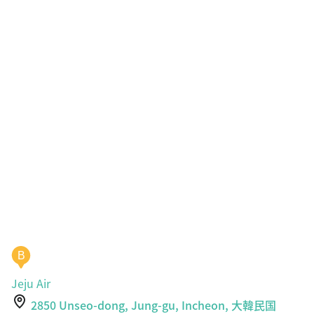
B
Jeju Air
2850 Unseo-dong, Jung-gu, Incheon, 大韓民国