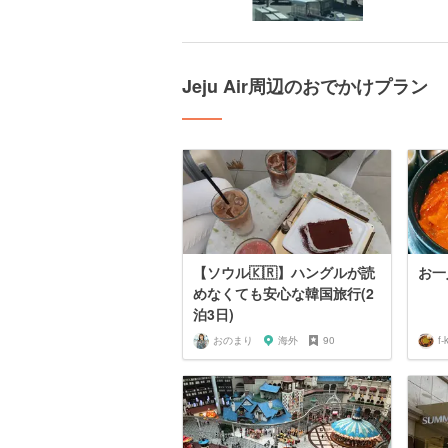
Jeju Air周辺のおでかけプラン
【ソウル🇰🇷】ハングルが読
お一
めなくても安心な韓国旅行(2
泊3日)
おのまり
海外
90
f-