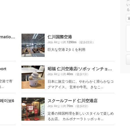
い
る
仁川国際空港/Incheon International Airport/인천국제공항
仁川国際空港
1290m
Jeju Airより約
（徒歩22分）
巨大な空港 2タミを利用
port
昭福 仁川空港店/ソボッ インチョンコンハンジョム/소복 인천공항점
40m
Jeju Airより約
（徒歩1分）
空港で寄
日本に旅立つ前に、やわらかく滑らかなコ
..
グマアイス。 玄米や牛乳、きなこ...
플레이보6
スクールフード 仁川空港店
70m
Jeju Airより約
（徒歩2分）
定番の韓国料理を新しいスタイルで楽しめ
るお店。 カルボナーラトッポッキ...