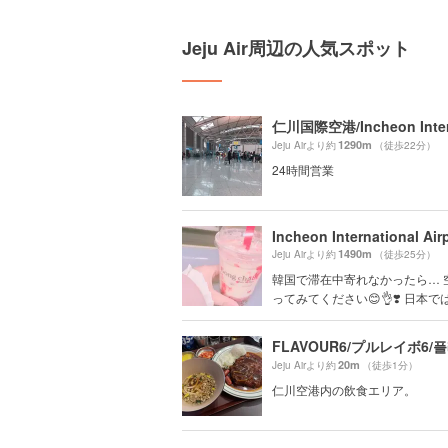
Jeju Air周辺の人気スポット
1290m
Jeju Airより約
（徒歩22分）
24時間営業
Incheon International Air
1490m
Jeju Airより約
（徒歩25分）
韓国で滞在中寄れなかったら… 
ってみてください😊👌❣️ 日本では.
FLAVOUR6/プルレイボ6/
20m
Jeju Airより約
（徒歩1分）
仁川空港内の飲食エリア。