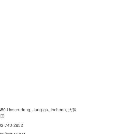
850 Unseo-dong, Jung-gu, Incheon, 大韓
民国
32-743-2932