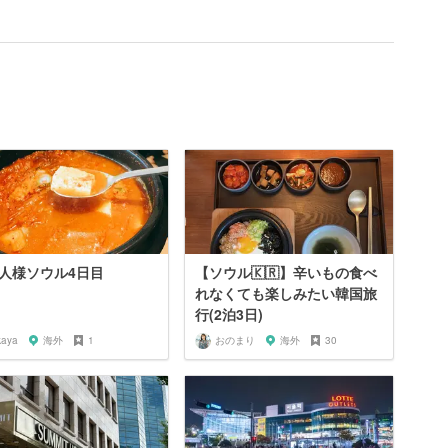
人様ソウル4日目
【ソウル🇰🇷】辛いもの食べ
れなくても楽しみたい韓国旅
行(2泊3日)
kaya
海外
1
おのまり
海外
30