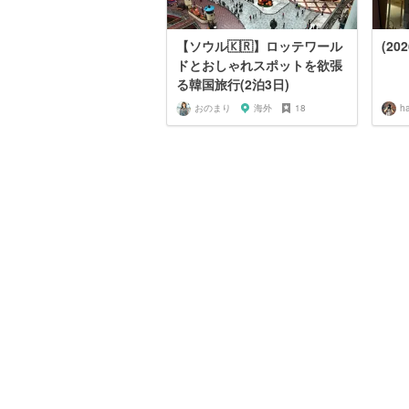
【ソウル🇰🇷】ロッテワール
(20
ドとおしゃれスポットを欲張
る韓国旅行(2泊3日)
おのまり
海外
18
ha