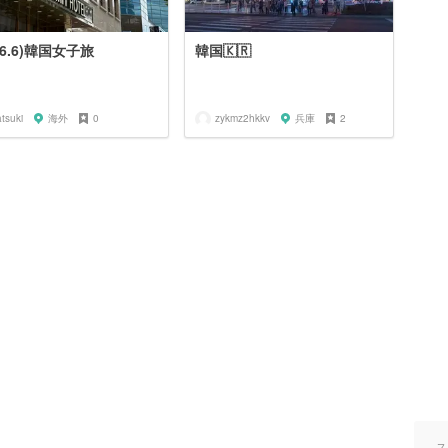
26.6)韓国女子旅
韓国🇰🇷
tsuki
海外
0
zykmz2hkkv
兵庫
2
ス