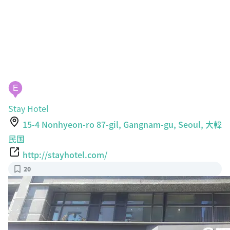
E
Stay Hotel
15-4 Nonhyeon-ro 87-gil, Gangnam-gu, Seoul, 大韓
民国
http://stayhotel.com/
20