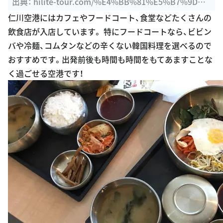
出典：
hilite-tour.com/%E4%BB%81%E5%B7%9D%E
5%9B%BD%E9%9A%9B%E7%A9%BA%E6%B8%AF-
仁川空港にはカフェやフードコート、食堂などたくさんの
%E7%AC%AC%EF%BC%92%E6%97%85%E5%AE%
飲食店が入店しています。 特にフードコートなら、ビビン
A2%E3%82%BF%E3%83%BC%E3%83%9F%E3%8
バや冷麺、コムタンなどの辛くない韓国料理を選べるので
3%8A%E3%83%AB
おすすめです。出発前後も時間も時間をもてあますことな
く過ごせる空港です！