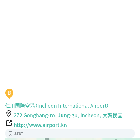
B
仁川国際空港（Incheon International Airport）
272 Gonghang-ro, Jung-gu, Incheon, 大韓民国
http://www.airport.kr/
3737