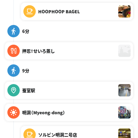
HOOPHOOP BAGEL
6分
押忍！せいろ蒸し
9分
蚕室駅
明洞（Myeong-dong）
ソルビン明洞二号店