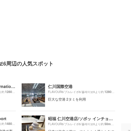
레이보6周辺の人気スポット
仁川国際空港/Incheon International Airport/인천국제공항
仁川国際空港
1280m
1280m
り約
（徒歩22分）
FLAVOUR6/プルレイボ6/플레이보6より約
（徒歩22分
巨大な空港 2タミを利用
port
昭福 仁川空港店/ソボッ インチョンコンハンジョム/소복 인천공항점
1480m
り約
（徒歩25分）
50m
FLAVOUR6/プルレイボ6/플레이보6より約
（徒歩1分）
空港で寄
ス