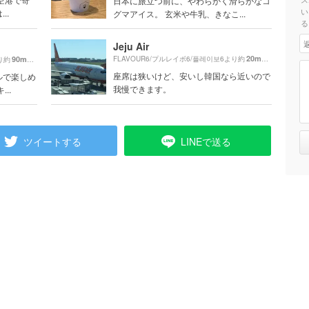
日本に旅立つ前に、やわらかく滑らかなコ
い
..
グマアイス。 玄米や牛乳、きなこ...
る
Jeju Air
20m
90m
FLAVOUR6/プルレイボ6/플레이보6より約
（徒歩1分）
り約
（徒歩2分）
座席は狭いけど、安いし韓国なら近いので
ルで楽しめ
我慢できます。
..
ツイートする
LINEで送る