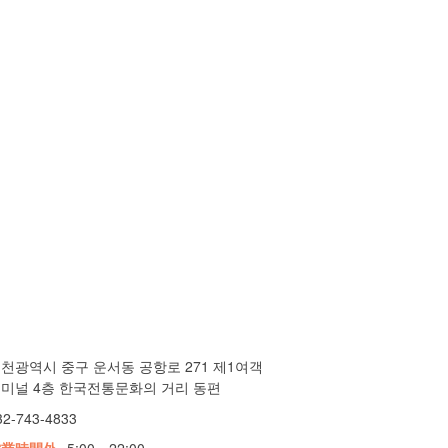
천광역시 중구 운서동 공항로 271 제1여객
미널 4층 한국전통문화의 거리 동편
32-743-4833