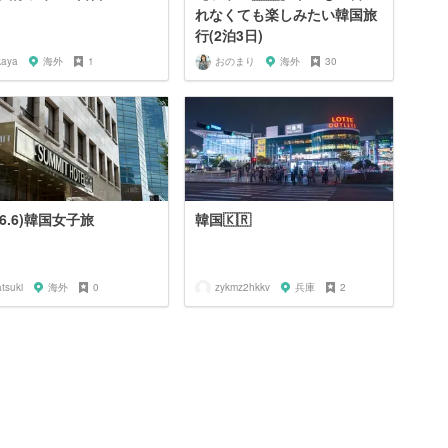
れなくても楽しみたい韓国旅
行(2泊3日)
kaya
海外
1
おのまり
海外
30
26.6)韓国女子旅
韓国🇰🇷
tsuki
海外
0
zykmz2hkkv
兵庫
2