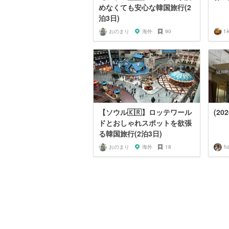
めなくても安心な韓国旅行(2
泊3日)
おのまり
海外
90
f-
【ソウル🇰🇷】ロッテワール
(20
ドとおしゃれスポットを欲張
る韓国旅行(2泊3日)
おのまり
海外
18
ha