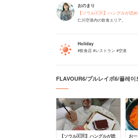
おのまり
【ソウル🇰🇷】ハングルが読め
仁川空港内の飲食エリア。
Holiday
#飲食店 #レストラン #空港
FLAVOUR6/プルレイボ6/플
【ソウル🇰🇷】ハングルが読
お一