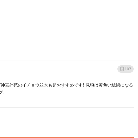
107
のイチョウ並木も超おすすめです！ 見頃は黄色い絨毯になる
グ。