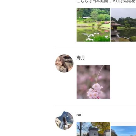
こちらは日本庭園 。6月は紫陽
海月
sa