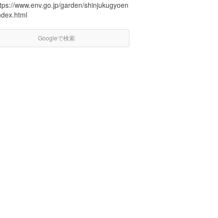
ttps://www.env.go.jp/garden/shinjukugyoen
ndex.html
Googleで検索