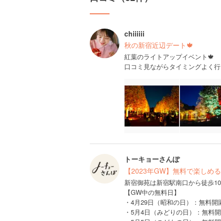
chiiiiii
秋の新宿近辺デート🍁
紅葉のライトアップイベント🍁
口コミ見ながらタイミングよく行
トーキョーさんぽ
【2023年GW】無料で楽しめ
新宿御苑は新宿駅南口から徒歩1
【GW中の無料日】
・4月29日（昭和の日）：無料開
・5月4日（みどりの日）：無料