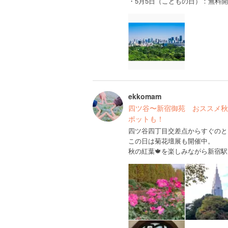
・5月5日（こどもの日）：無料
ekkomam
四ツ谷〜新宿御苑 おススメ秋
ポットも！
四ツ谷四丁目交差点からすぐのと
この日は菊花壇展も開催中。
秋の紅葉🍁を楽しみながら新宿