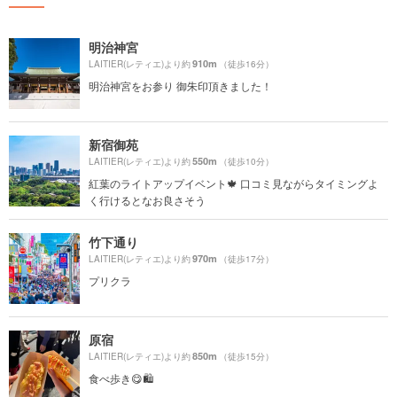
明治神宮
910m
LAITIER(レティエ)より約
（徒歩16分）
明治神宮をお参り 御朱印頂きました！
新宿御苑
550m
LAITIER(レティエ)より約
（徒歩10分）
紅葉のライトアップイベント🍁 口コミ見ながらタイミングよ
く行けるとなお良さそう
竹下通り
970m
LAITIER(レティエ)より約
（徒歩17分）
プリクラ
原宿
850m
LAITIER(レティエ)より約
（徒歩15分）
食べ歩き😋🛍