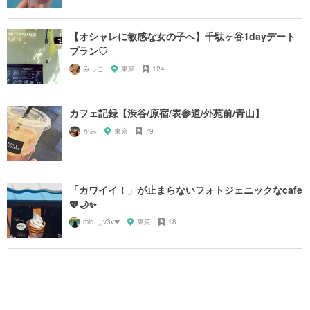
【オシャレに敏感な女の子へ】千駄ヶ谷1dayデート
プラン♡
みっこ
東京
124
カフェ記録【渋谷/原宿/表参道/外苑前/青山】
かみ
東京
79
「カワイイ！」が止まらないフォトジェニックなcafe
💖🌙✨
miru＿v3v❤︎
東京
18