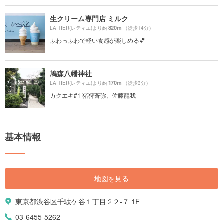
生クリーム専門店 ミルク
820m
LAITIER(レティエ)より約
（徒歩14分）
ふわっふわで軽い食感が楽しめる💕
鳩森八幡神社
170m
LAITIER(レティエ)より約
（徒歩3分）
カクエキ#1 猪狩蒼弥、佐藤龍我
基本情報
地図を見る
東京都渋谷区千駄ケ谷１丁目２２-７ 1F
03-6455-5262