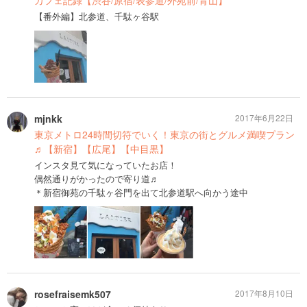
カフェ記録【渋谷/原宿/表参道/外苑前/青山】
【番外編】北参道、千駄ヶ谷駅
mjnkk
2017年6月22日
東京メトロ24時間切符でいく！東京の街とグルメ満喫プラン
♬【新宿】【広尾】【中目黒】
インスタ見て気になっていたお店！
偶然通りがかったので寄り道♬
＊新宿御苑の千駄ヶ谷門を出て北参道駅へ向かう途中
rosefraisemk507
2017年8月10日