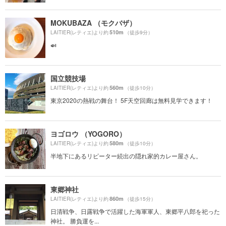
MOKUBAZA （モクバザ）
510m
LAITIER(レティエ)より約
（徒歩9分）
🍛
国立競技場
560m
LAITIER(レティエ)より約
（徒歩10分）
東京2020の熱戦の舞台！ 5F天空回廊は無料見学できます！
ヨゴロウ （YOGORO）
580m
LAITIER(レティエ)より約
（徒歩10分）
半地下にあるリピーター続出の隠れ家的カレー屋さん。
東郷神社
860m
LAITIER(レティエ)より約
（徒歩15分）
日清戦争、日露戦争で活躍した海軍軍人、東郷平八郎を祀った
神社。 勝負運を...