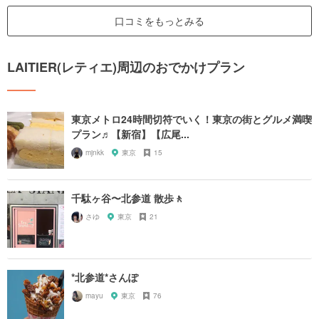
口コミをもっとみる
LAITIER(レティエ)周辺のおでかけプラン
東京メトロ24時間切符でいく！東京の街とグルメ満喫
プラン♬【新宿】【広尾...
mjnkk
東京
15
千駄ヶ谷〜北参道 散歩🚶
さゆ
東京
21
*北参道*さんぽ
mayu
東京
76