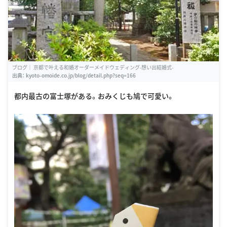
ブログ｜ 京都で叶える和婚オーダーメイドウェディング-想い出結婚式-
出典：
kyoto-omoide.co.jp/blog/detail.php?seq=166
都内最古の富士塚がある。おみくじも鳩で可愛い。