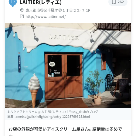
LAITIER(レティエ)
D
262
東京都渋谷区千駄ケ谷１丁目２２-７ 1F
http://www.laitier.net/
ミルクソフトクリーム@LAITIER（レティエ）｜Yossy_dashのブログ
出典：
ameblo.jp/ficklelightning/entry-12298769325.html
お店の外観が可愛いアイスクリーム屋さん。結構量は多めで