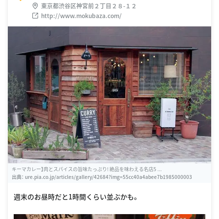
東京都渋谷区神宮前２丁目２８-１２
http://www.mokubaza.com/
キーマカレー】肉とスパイスの旨味たっぷり! 絶品を味わえる名店5 ...
出典：
ure.pia.co.jp/articles/gallery/42684?img=55cc40a4abee7b1985000003
週末のお昼時だと1時間くらい並ぶかも。