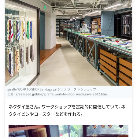
giraffe WORK TO SHOP Sendagaya（ジラフ ワーク トゥ ショップ ...
出典：
greenseed.jp/blog/giraffe-work-to-shop-sendagaya-2302.html
ネクタイ屋さん。ワークショップを定期的に開催していて、ネ
クタイピンやコースターなどを作れる。