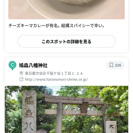
チーズキーマカレーが有名。結構スパイシーで辛い。
このスポットの詳細を見る
鳩森八幡神社
C
226
東京都渋谷区千駄ケ谷１丁目１-２４
http://www.hatonomori-shrine.or.jp/