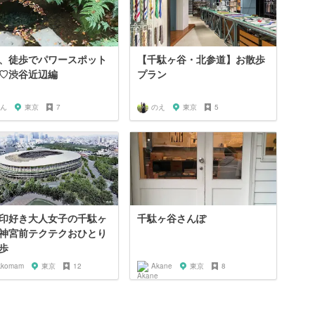
、徒歩でパワースポット
【千駄ヶ谷・北参道】お散歩
♡渋谷近辺編
プラン
ん
東京
7
のえ
東京
5
印好き大人女子の千駄ヶ
千駄ヶ谷さんぽ
神宮前テクテクおひとり
歩
kkomam
東京
12
Akane
東京
8