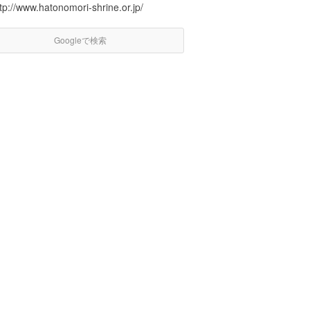
tp://www.hatonomori-shrine.or.jp/
Googleで検索