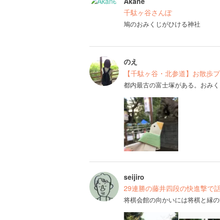
Akane
千駄ヶ谷さんぽ
鳩のおみくじがひける神社
のえ
【千駄ヶ谷・北参道】お散歩プ
都内最古の富士塚がある。おみく
seijiro
29連勝の藤井四段の快進撃で
将棋会館の向かいには将棋と縁の