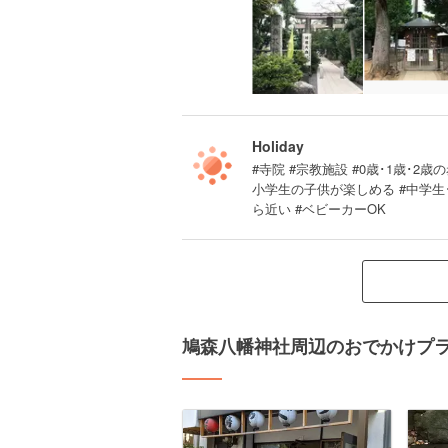
Holiday
#寺院 #宗教施設 #0歳･1歳･2歳の
小学生の子供が楽しめる #中学生
ら近い #ベビーカーOK
鳩森八幡神社周辺のおでかけプ