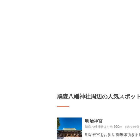
鳩森八幡神社周辺の人気スポッ
明治神宮
920m
鳩森八幡神社より約
（徒歩16分
明治神宮をお参り 御朱印頂きま