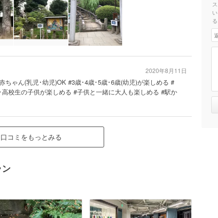
ス
い
る
2020年8月11日
赤ちゃん(乳児･幼児)OK #3歳･4歳･5歳･6歳(幼児)が楽しめる #
･高校生の子供が楽しめる #子供と一緒に大人も楽しめる #駅か
口コミをもっとみる
ラン