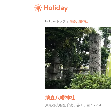
Holiday トップ
鳩森八幡神社
鳩森八幡神社
東京都渋谷区千駄ケ谷１丁目１-２４