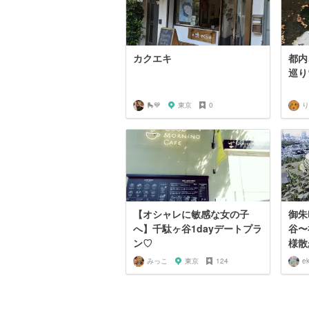
カクエキ
都内
巡り
🛼💙
東京
0
り
【オシャレに敏感な女の子
御朱
へ】千駄ヶ谷1dayデートプラ
谷〜
ン♡
様散
みっこ
東京
124
e