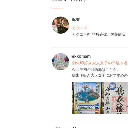
🛼💙
カクエキ
カクエキ#1 猪狩蒼弥、佐藤龍我
ekkomam
御朱印好き大人女子の千駄ヶ谷
今回最初の目的地はこちら。
御朱印好き大人女子におすすめの