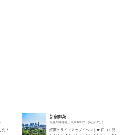
ト
新宿御苑
690m
）
鳩森八幡神社より約
（徒歩12分）
した！
紅葉のライトアップイベント🍁 口コミ見