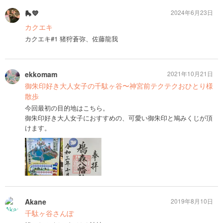
🛼💙
2024年6月23日
カクエキ
カクエキ#1 猪狩蒼弥、佐藤龍我
ekkomam
2021年10月21日
御朱印好き大人女子の千駄ヶ谷〜神宮前テクテクおひとり様
散歩
今回最初の目的地はこちら。
御朱印好き大人女子におすすめの、可愛い御朱印と鳩みくじが頂
けます。
Akane
2019年8月10日
千駄ヶ谷さんぽ