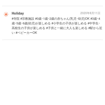
Holiday
2020年8月11日
#寺院 #宗教施設 #0歳･1歳･2歳の赤ちゃん(乳児･幼児)OK #3歳･4
歳･5歳･6歳(幼児)が楽しめる #小学生の子供が楽しめる #中学生･
高校生の子供が楽しめる #子供と一緒に大人も楽しめる #駅から近
い #ベビーカーOK