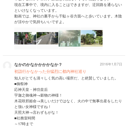
現在工事中で、境内に入ることはできますが、迂回路を通らない
といけなくなっています。
動画では、神社の裏手から千駄ヶ谷方面へと歩いています。木陰
が涼やかで気持ちいいですよ。
なかのかなかかかかなか？
2016年1月7日
初詣行かなかった分猛烈に都内神社巡り
知人がとても清々しく気の高い場所だ、と絶賛していました。
■御祭神
応神天皇・神功皇后
宇迦之御魂神→穀物の神様！
木花咲邪姫命→美しいだけではなく、火の中で無事出産をしたり
と強い女神様ですね！
天照大神→言わずもがな！
■社務室時間
～17時まで