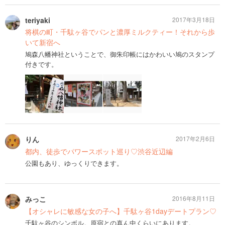
teriyaki
2017年3月18日
将棋の町・千駄ヶ谷でパンと濃厚ミルクティー！それから歩
いて新宿へ
鳩森八幡神社ということで、御朱印帳にはかわいい鳩のスタンプ
付きです。
りん
2017年2月6日
都内、徒歩でパワースポット巡り♡渋谷近辺編
公園もあり、ゆっくりできます。
みっこ
2016年8月11日
【オシャレに敏感な女の子へ】千駄ヶ谷1dayデートプラン♡
千駄ヶ谷のシンボル。原宿との真ん中くらいにあります。