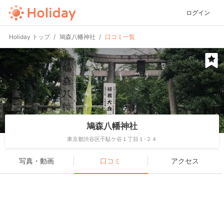
ログイン
Holiday トップ
鳩森八幡神社
口コミ一覧
鳩森八幡神社
東京都渋谷区千駄ケ谷１丁目１-２４
写真・動画
口コミ
アクセス