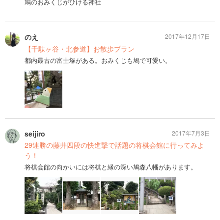
鳩のおみくじがひける神社
のえ
2017年12月17日
【千駄ヶ谷・北参道】お散歩プラン
都内最古の富士塚がある。おみくじも鳩で可愛い。
seijiro
2017年7月3日
29連勝の藤井四段の快進撃で話題の将棋会館に行ってみよ
う！
将棋会館の向かいには将棋と縁の深い鳩森八幡があります。