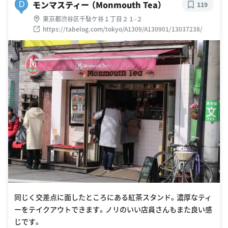
モンマスティー （Monmouth Tea）
D
119
東京都渋谷区千駄ケ谷１丁目２１-２
https://tabelog.com/tokyo/A1309/A130901/13037238/
同じく交差点に面したところにある紅茶スタンド。濃厚なティ
ーをテイクアウトできます。ノリのいい店員さんもまた良い感
じです。