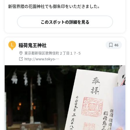
新宿界隈の花園神社でも御朱印をいただきました。
このスポットの詳細を見る
稲荷鬼王神社
L
46
東京都新宿区歌舞伎町２丁目１７-５
http://www.tokyo-
jinjacho.or.jp/syoukai/18_shinjuku/18033.html