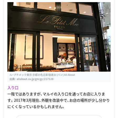
ル・プチメック東京 京都の名店新宿進出 [パン] All About
出典：
allabout.co.jp/gm/gc/217538
入り口
一階ではありますが、マルイの入り口を通ってお店に入りま
す。2017年3月現在、外観を改装中で、お店の場所が少し分かり
にくくなっているかもしれません。