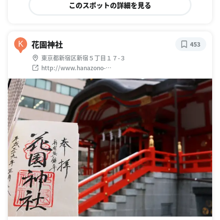
このスポットの詳細を見る
花園神社
K
453
東京都新宿区新宿５丁目１７-３
http://www.hanazono-
jinja.or.jp/mt/cms/webdir/index.html