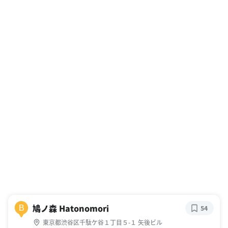
鳩ノ森 Hatonomori
B
54
東京都渋谷区千駄ケ谷１丁目５-１ 矢後ビル