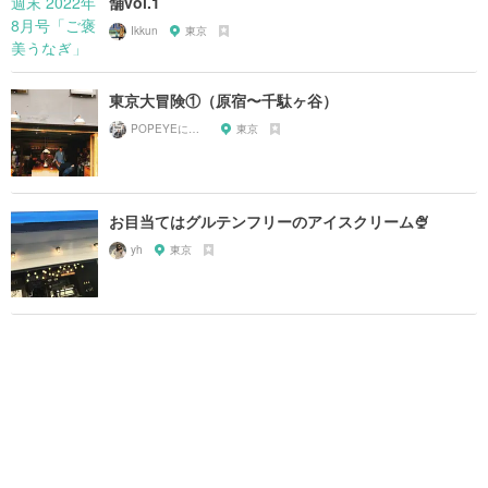
舗vol.1
Ikkun
東京
東京大冒険①（原宿〜千駄ヶ谷）
POPEYEに掲載されたお店
東京
お目当てはグルテンフリーのアイスクリーム🍨
yh
東京