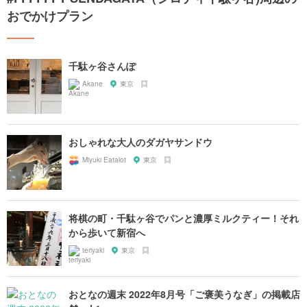
おでかけプラン
千駄ヶ谷さんぽ
Akane
東京
おしゃれな大人のダガヤサンドウ
Miyuki Eatalot
東京
将棋の町・千駄ヶ谷でパンと濃厚ミルクティー！それ
から歩いて新宿へ
teriyaki
東京
おとなの週末 2022年8月号「ご褒美うなぎ」の掲載店