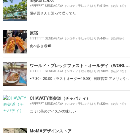
表参道ヒルズ
910m
#FFFFFFT SENDAGAYA（シロティ千駄ヶ谷)より約
（徒歩16分）
隈研吾さんと巡って喋ってた
原宿
440m
#FFFFFFT SENDAGAYA（シロティ千駄ヶ谷)より約
（徒歩8分）
食べ歩き😋🛍
ワールド・ブレックファスト・オールデイ（WORLD BREAKFAST ALLDAY）
730m
#FFFFFFT SENDAGAYA（シロティ千駄ヶ谷)より約
（徒歩13分）
◉ 7:30～20:00（ラストオーダー19:00）日曜営業 アメリカや...
CHAVATY表参道（チャバティ）
820m
#FFFFFFT SENDAGAYA（シロティ千駄ヶ谷)より約
（徒歩14分）
ほうじ茶のアイスが美味しい
MoMAデザインストア