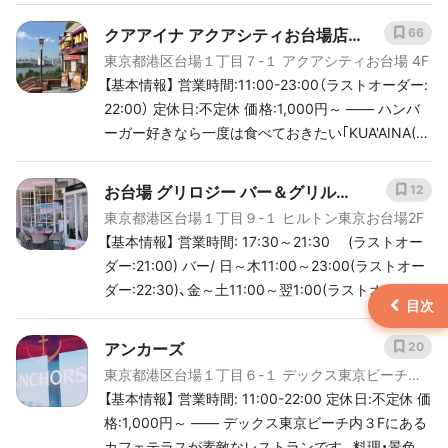
場|https://haveagood.holiday/articles/1012]
楽しむことができるお店です。お台場でフォトジェ
クアアイナ アクアシティお台場店
66
[keyword_link:豊洲市場 アクセ
ニックかつワイワイお酒を飲める場所としては定番
ス|https://haveagood.holiday/articles/1067] ## 人
東京都港区台場１丁目７-１ アクアシティお台場 4F
（KUA ’AINA）
のディナースポット！店内は異国感あふれる洞窟内に
気のおでかけプラン [plan:id:11248]
【基本情報】 営業時間:11:00-23:00（ラストオーダー:
いるかのような雰囲気で、ついついお酒も進みます。
[plan:id:192031] [[もっと見
22:00） 定休日:不定休 価格:1,000円～ ―― ハンバ
「2時間飲み放題プラン1,980円」というリーズナブル
る|https://haveagood.holiday/search/%E8%B1%8
ーガー好きなら一度は食べておきたい｢KUA'AINA(ク
なコースがあるのも魅力！コストパフォーマンスの良
A%E6%B4%B2]]
アアイナ)｣♪どこのお店も行列で待ち時間が長いので
さは間違いないです！外国人観光客の方も多く訪れて
すが、実はアクアシティお台場店は穴場で、スッと入
お台場 グリロジー バー＆グリル
12
います。
れます✨ 海を見ながら食べるハンバーガーは最高に
東京都港区台場１丁目９-１ ヒルトン東京お台場2F
Grillogy BAR & Grill
美味しいですよ！お昼御飯選びに迷ったらぜひ訪れて
【基本情報】 営業時間: 17:30～21:30 (ラストオー
みてくださいね！
ダー:21:00) バー/ 日～木11:00～23:00(ラストオー
ダー:22:30)、金～土11:00～翌1:00(ラストオーダー:
24:30) ランチ/平日11:00～14:30(ラストオーダー:1
4:00)、土日祝11:30～14:30(ラストオーダー:14:00)
アンカーズ
20
ティータイム/15:00～17:00 定休日:無休 価格:2,00
東京都港区台場１丁目６-１ デックス東京ビーチシ
0円～7,999円 ―― お台場の風景を見ながら気持ち
ーサイドモール 3F
【基本情報】 営業時間: 11:00-22:00 定休日:不定休 価
よくテラス席でランチやティータイムを過ごすこと
格:1,000円～ ―― デックス東京ビーチ内３Fにある
のできるお店です！夜は夜景が絶景！ディナーは、シー
カフェテラスが素敵なレストランです。料理・景色・