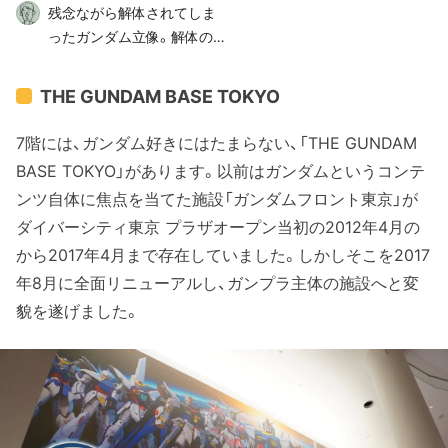
残念ながら解体されてしま
７F
ったガンダム立像。解体のさ
れ方で左腕と「たかがメイン
カメラ」の頭部からだったこ
THE GUNDAM BASE TOKYO
とから、ファンの間で「わか
ってるなぁ」と評判だったの
7階には、ガンダム好きにはたまらない、「THE GUNDAM
がいい記憶に新しいところ
BASE TOKYO」があります。以前はガンダムというコンテ
です。ジオングの頭部と相打
ンツ自体に焦点を当てた施設「ガンダムフロント東京」が
ちになる、いわゆるレストシ
ダイバーシティ東京 プラザオープン当初の2012年4月の
ューティングですね。
から2017年4月まで存在していました。しかしそこを2017
年8月に全面リニューアルし、ガンプラ主体の施設へと変
貌を遂げました。