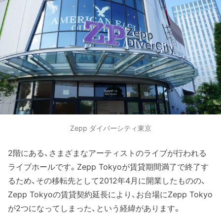
設です。VRのような没入感
のあるゴーグルを身につけ
た状態で館内を自ら歩き回
ります。ゾンビが襲ってくる
ようなホラー系のものから、
船で海中を旅するファンタ
ジー系のものまで、1~2名で
約35分間異空間を楽しむこ
とができます。
Zepp ダイバーシティ東京
2階にある、さまざまなアーティストのライブが行われる
ライブホールです。Zepp Tokyoが賃貸期間満了で終了す
るため、その移転先として2012年4月に開業したものの、
Zepp Tokyoの賃貸契約延長により、お台場にZepp Tokyo
が2つになってしまった、という経緯があります。