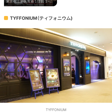
東京都江東区青海１丁目１-１
TOKYO
０ ダイバーシティ東京 プラザ
７F
TYFFONIUM（ティフォニウム)
TYFFONIUM