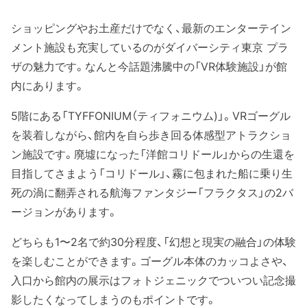
ショッピングやお土産だけでなく、最新のエンターテイン
メント施設も充実しているのがダイバーシティ東京 プラ
ザの魅力です。なんと今話題沸騰中の「VR体験施設」が館
内にあります。
5階にある「TYFFONIUM（ティフォニウム)」。VRゴーグル
を装着しながら、館内を自ら歩き回る体感型アトラクショ
ン施設です。廃墟になった「洋館コリドール」からの生還を
目指してさまよう「コリドール」、霧に包まれた船に乗り生
死の渦に翻弄される航海ファンタジー「フラクタス」の2バ
ージョンがあります。
どちらも1〜2名で約30分程度、「幻想と現実の融合」の体験
を楽しむことができます。ゴーグル本体のカッコよさや、
入口から館内の展示はフォトジェニックでついつい記念撮
影したくなってしまうのもポイントです。