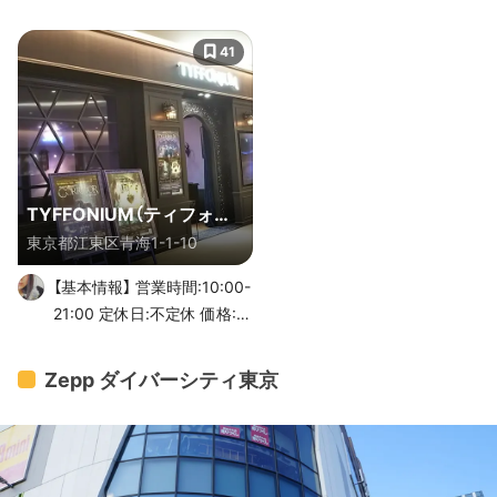
41
TYFFONIUM（ティフォニ
東京都江東区青海1-1-10
ウム)
【基本情報】 営業時間:10:00-
21:00 定休日:不定休 価格:1
名1,800円～ ―― アクティ
ブ度★★★☆☆ ダイバーシ
Zepp ダイバーシティ東京
ティ東京 プラザ 5Fにある
「TYFFONIUM（ティフォニ
ウム)」は、VRをさらに超え
た、体感型アトラクション施