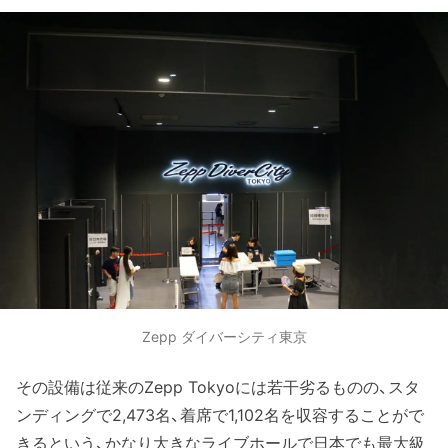
Zepp ダイバーシティ東京
その設備は従来のZepp Tokyoには若干劣るものの、スタ
ンディングで2,473名、着席で1,102名を収容することがで
きるという、かなり大きなライブホールで日本でも最大級