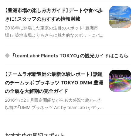
【豊洲市場の楽しみ方ガイド】デートや食べ歩
きに！スタッフのおすすめ情報満載
2018年に開場した東京の注目のスポット「豊洲市
場」。築地市場よりもさらに魅力的なスポットにパワ
ーアップしています。そんな豊洲市場のグルメや見
学情報まで、最新の楽しみ方を隅々までご紹介しま
「teamLab★Planets TOKYO」の観光ガイドはこちら
す。 # 豊洲市場のおすすめ動画
[youtube:id:D1TnjDuvYTE]
[youtube:id:5DtKa3Lp3ro] #### 人気キーワード
【チームラボ新豊洲の最新体験レポート】話題
[keyword_link:おすすめ寿司12
のチームラボ プラネッツ TOKYO DMM 豊洲
選|https://haveagood.holiday/articles/973]
の全貌を大解剖の完全ガイド
[keyword_link:おすすめランチ11
2016年に2ヵ月限定開催ながらも大盛況で終わった
選|https://haveagood.holiday/articles/975]
以前の「DMM.プラネッツ Art by teamLab」がアップ
[keyword_link:寿司
デートされ「チームラボ プラネッツ TOKYO
大|https://haveagood.holiday/spots/747190]
DMM.com」として2027年末まで東京都豊洲で限定
[keyword_link:大和寿
オープンとなりました。新しいアートの形、テーマパ
司|https://haveagood.holiday/spots/763765]
おすすめの周辺スポット