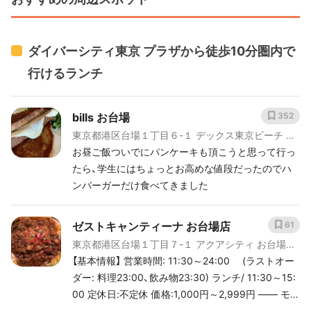
ークのありかたを提案する最新コンテンツです。 そ
[keyword_link:豊洲市場 休
んなチームラボプラネッツの7つの作品の見どころ
み|https://haveagood.holiday/articles/977]
を実際の写真と一緒に紹介します。 # teamLab
[keyword_link:豊洲市場
ダイバーシティ東京 プラザから徒歩10分圏内で
Planets TOKYOのおすすめ動画
MAP|https://haveagood.holiday/articles/1007]
[youtube:id:1dRYBADFu-A]
[keyword_link:味処 いちむ
行けるランチ
ら|https://haveagood.holiday/spots/274081]
[keyword_link:豊洲市場 カレンダ
bills お台場
352
ー|https://haveagood.holiday/articles/977]
東京都港区台場１丁目６-１ デックス東京ビーチ シ
[keyword_link:豊洲市場 日曜
ーサイドモール 3F
お昼ご飯ついでにパンケーキも頂こうと思って行っ
日|https://haveagood.holiday/articles/977]
たら、学生にはちょっとお高めな値段だったのでハ
[keyword_link:おすすめ朝ごはん11
ンバーガーだけ食べてきました
選|https://haveagood.holiday/articles/999]
[keyword_link:おすすめ海鮮丼8
選|https://haveagood.holiday/articles/1000]
ゼストキャンティーナ お台場店
61
[keyword_link:豊洲市場 営業
東京都港区台場１丁目７-１ アクアシティ お台場
日|https://haveagood.holiday/articles/977]
4F
【基本情報】 営業時間: 11:30～24:00 (ラストオー
[keyword_link:豊洲市場 地
ダー: 料理23:00、飲み物23:30) ランチ/ 11:30～15:
図|https://haveagood.holiday/articles/1007]
00 定休日:不定休 価格:1,000円～2,999円 ―― モダ
[keyword_link:豊洲市場 駐車
ンメキシコ料理&コンテンポラリーアメリカ料理を