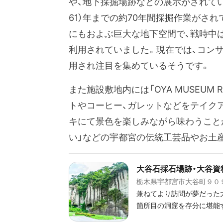
や、地下採掘場跡などの展示がされている
61）年までの約70年間採掘作業がされて
にもおよぶ巨大な地下空間で、戦時中
利用されていました。現在では、コン
用され注目を集めているそうです。
また施設敷地内には「OYA MUSEUM 
トやコーヒー、ガレットなどをテイク
キにて景色を楽しみながら味わうことが
い」などの宇都宮の伝統工芸品やお土
大谷石採石場跡・大谷資
栃木県宇都宮市大谷町９０
兼ねてより訪問が夢だった大谷資料館
箇所目の洞窟を存分に堪能