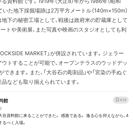
資料館です。1919年（大正8）年から1986年（昭和
いた地下採掘場跡は2万平方メートル（140m×150m）
は地下の秘密工場として、戦後は政府米の貯蔵庫として
サートや美術展、また写真や映画のスタジオとしても利
ROCKSIDE MARKET」が併設されています。ジェラー
アウトすることが可能で、オープンテラスのウッドデッ
できます。また、「大谷石の彫刻品」や「宮染の手ぬぐ
産品なども取り揃えられています。
料館
619
９
に来ることができた。 感激である。 逸る心を抑えながら、4
するべく入場。