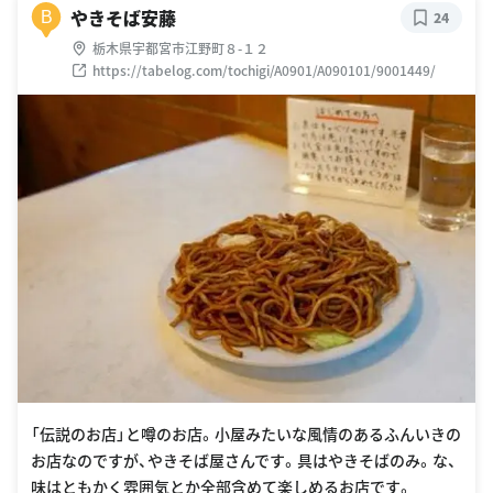
やきそば安藤
B
24
栃木県宇都宮市江野町８-１２
https://tabelog.com/tochigi/A0901/A090101/9001449/
「伝説のお店」と噂のお店。小屋みたいな風情のあるふんいきの
お店なのですが、やきそば屋さんです。具はやきそばのみ。な、
味はともかく雰囲気とか全部含めて楽しめるお店です。