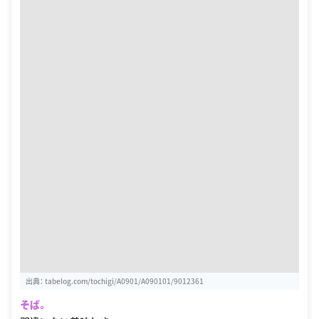
出典：
tabelog.com/tochigi/A0901/A090101/9012361
そば。