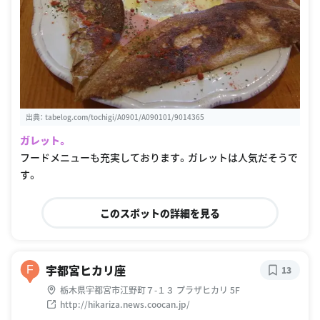
出典：
tabelog.com/tochigi/A0901/A090101/9014365
ガレット。
フードメニューも充実しております。ガレットは人気だそうで
す。
このスポットの詳細を見る
宇都宮ヒカリ座
F
13
栃木県宇都宮市江野町７-１３ プラザヒカリ 5F
http://hikariza.news.coocan.jp/