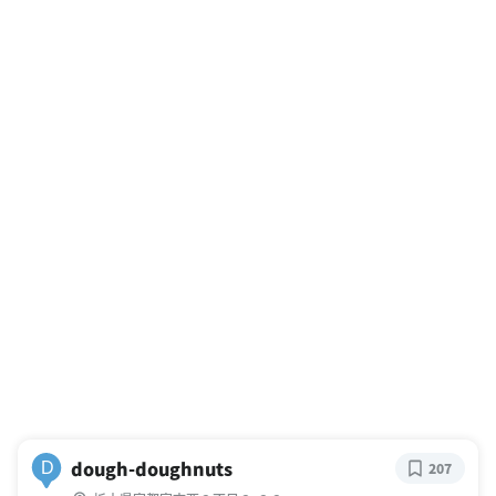
dough-doughnuts
D
207