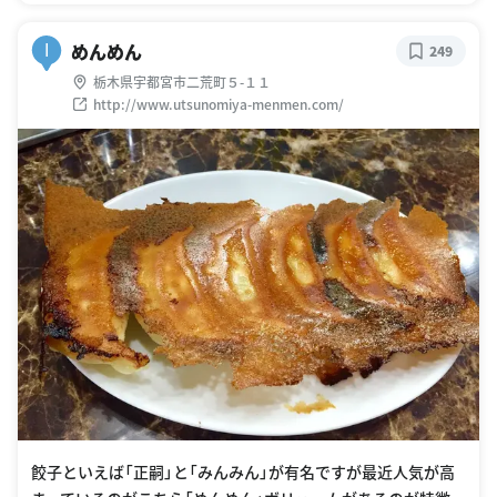
めんめん
I
249
栃木県宇都宮市二荒町５-１１
http://www.utsunomiya-menmen.com/
餃子といえば「正嗣」と「みんみん」が有名ですが最近人気が高