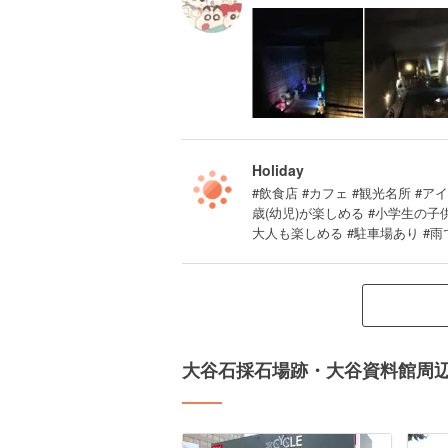
Holiday
#飲食店 #カフェ #観光名所 #ア
歳(幼児)が楽しめる #小学生の
大人も楽しめる #駐車場あり #雨
大谷石採石場跡・大谷資料館周