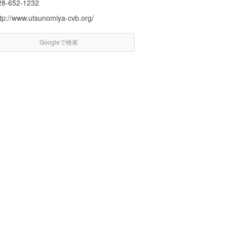
28-652-1232
ttp://www.utsunomiya-cvb.org/
Googleで検索