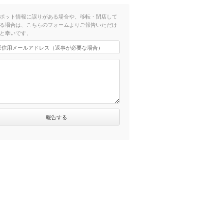
ポット情報に誤りがある場合や、移転・閉店して
る場合は、こちらのフォームよりご報告いただけ
と幸いです。