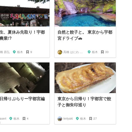
生、夏休み先取り！宇都
自然と餃子と。 東京から宇都
農業!?
宮ドライブ🚗
橋 昌弘
栃木
9
高橋 はにわ ブラックパンサー
栃木
30
日帰りぶらりー宇都宮編
東京から日帰り！宇都宮で餃
子と御朱印巡り
aseri
栃木
4
teriyaki
栃木
27