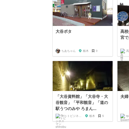
大谷ポタ
高校
宮で
ちあちゃん
栃木
0
高
「大谷資料館」「大谷寺・大
夫婦
谷観音」「平和観音」「道の
駅うつのみや ろまん...
ネットビジネスマン shinobu
栃木
5
rp