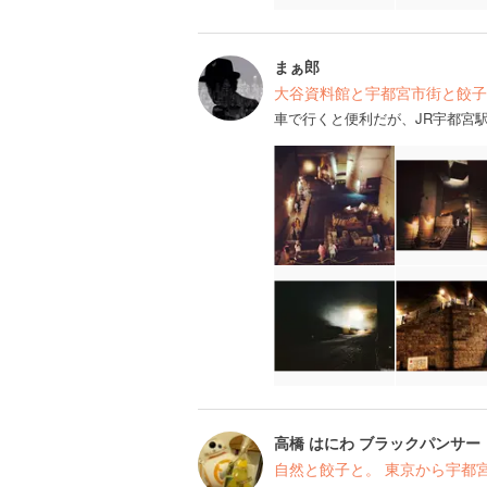
まぁ郎
大谷資料館と宇都宮市街と餃子
車で行くと便利だが、JR宇都宮
高橋 はにわ ブラックパンサー
自然と餃子と。 東京から宇都宮