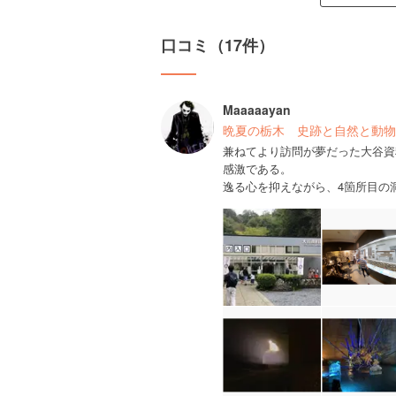
口コミ（17件）
Maaaaayan
晩夏の栃木 史跡と自然と動物
兼ねてより訪問が夢だった大谷資
感激である。
逸る心を抑えながら、4箇所目の