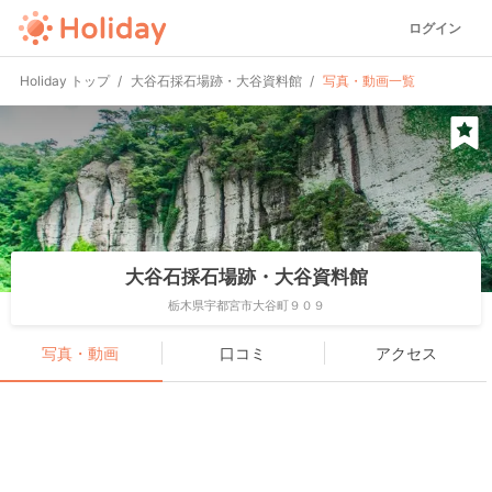
ログイン
Holiday トップ
大谷石採石場跡・大谷資料館
写真・動画一覧
大谷石採石場跡・大谷資料館
栃木県宇都宮市大谷町９０９
写真・動画
口コミ
アクセス