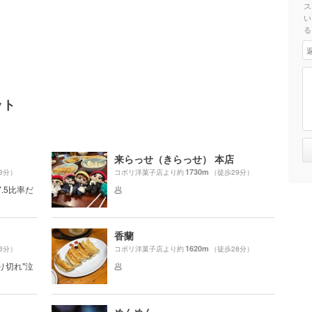
ス
い
る
ット
来らっせ（きらっせ） 本店
1730m
3分）
コボリ洋菓子店より約
（徒歩29分）
.5比率だ
🥟
香蘭
1620m
3分）
コボリ洋菓子店より約
（徒歩28分）
り切れ"泣
🥟