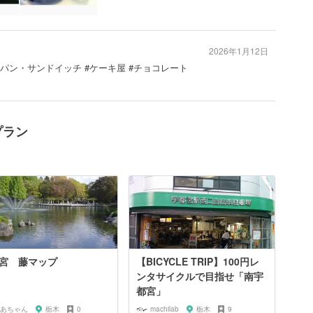
2026年1月12日
 #パン・サンドイッチ #ケーキ屋 #チョコレート
プラン
宮 藤マップ
【BICYCLE TRIP】100円レ
ンタサイクルで目指せ「南宇
都宮」
あちゃん
栃木
0
machilab
栃木
9