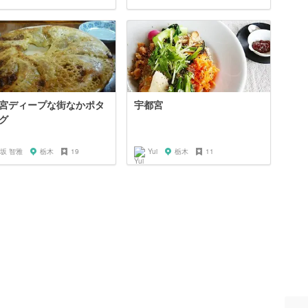
宮ディープな街なかポタ
宇都宮
グ
坂 智雅
栃木
19
Yui
栃木
11