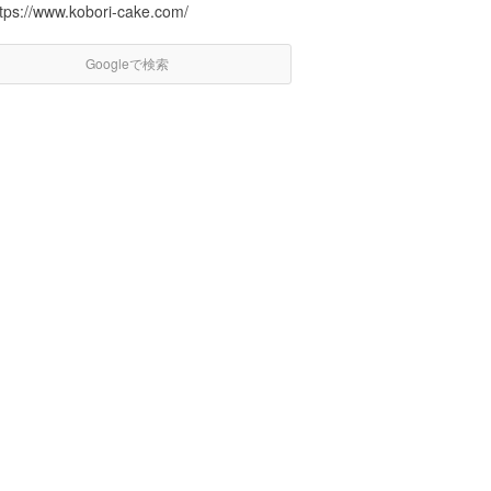
ttps://www.kobori-cake.com/
Googleで検索