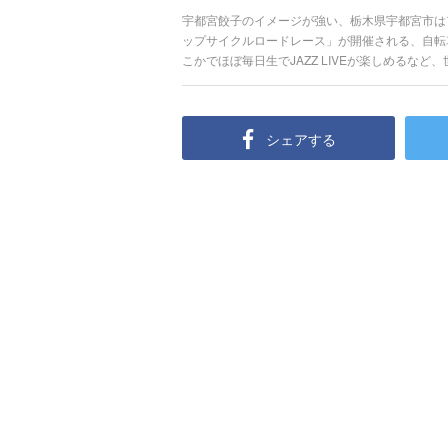
宇都宮餃子のイメージが強い、栃木県宇都宮市は
ップサイクルロードレース」が開催される、自転
こかでほぼ毎日生でJAZZ LIVEが楽しめるな
ズの街」でもあり、オリジナルカクテルの商品化
の街」でもあります。そんな幅広い魅力のある宇
で、はずせない厳選スポットを27選ご紹介しま
シェアする