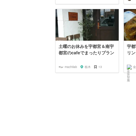
土曜のお休みを宇都宮＆南宇
宇都
都宮のcafeでまったりプラン
リン
machilab
栃木
13
金