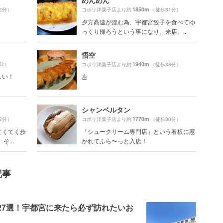
めんめん
1850m
2分）
コボリ洋菓子店より約
（徒歩31分）
夕方高速が混む為、宇都宮餃子を食べてゆ
っくり帰ろうという事になり、来店。...
悟空
6分）
1940m
コボリ洋菓子店より約
（徒歩33分）
しい！
🥟
シャンベルタン
1770m
2分）
コボリ洋菓子店より約
（徒歩30分）
てくてく歩
「シュークリーム専門店」という看板に惹
...
かれてふら〜っと入店！
記事
27選！宇都宮に来たら必ず訪れたいお