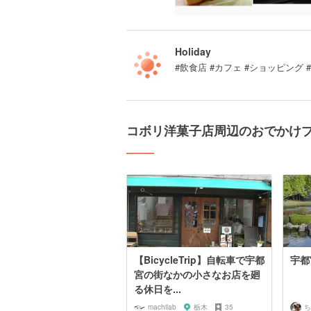
Holiday
#飲食店 #カフェ #ショッピング
コボリ洋菓子店周辺のおでかけ
【BicycleTrip】自転車で宇都
宇都
宮の街なかの小さなお店を廻
る休日を...
machilab
栃木
35
ち