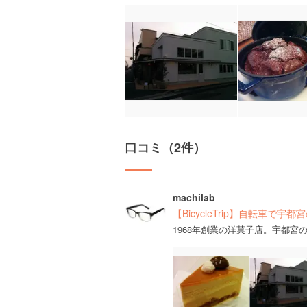
口コミ（2件）
machilab
【BicycleTrip】自転車
1968年創業の洋菓子店。宇都