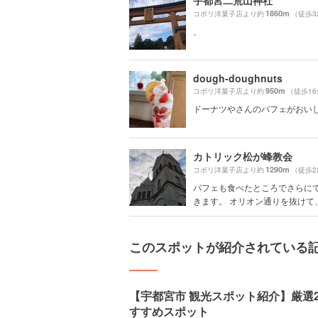
宇都宮二荒山神社
1860m
コボリ洋菓子店より約
（徒歩3
、
dough-doughnuts
950m
コボリ洋菓子店より約
（徒歩1
ドーナツやさんのパフェがおい
カトリック松が峰教会
1290m
コボリ洋菓子店より約
（徒歩2
パフェも食べたところでさらに
きます。 オリオン通りを抜けて、そ
このスポットが紹介されている
【宇都宮市 観光スポット紹介】厳選
すすめスポット