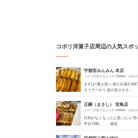
コボリ洋菓子店周辺の人気スポ
宇都宮みんみん 本店
1920m
コボリ洋菓子店より約
（徒歩3
まずは1番人気へ 肉と白菜2.5対7
そうでペロリ 皮の旨さがさ...
正嗣（まさし） 宮島店
1940m
コボリ洋菓子店より約
（徒歩3
行列がなくなったと思ったら"売
平日15時、、、残念