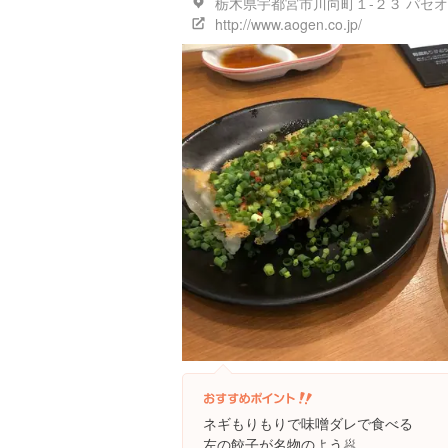
栃木県宇都宮市川向町１-２３ パセオ 
http://www.aogen.co.jp/
ネギもりもりで味噌ダレで食べる
左の餃子が名物のよう🥟