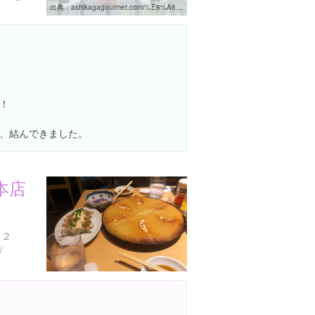
出典：
ashikagagourmet.com/%E8%A6%B3%E5%85%89%E3%82%B9%E3%83%9D%E3%83%83%E3%83%88/%E7%A5%9E%E7%A4%BE%E4%BB%8F%E9%96%A3/%E4%B8%8B%E9%87%8E%E5%9C%8B%E4%B8%80%E4%B9%8B%E5%AE%AE%E3%80%8C%E4%BA%8C%E8%8D%92%E5%B1%B1%E7%A5%9E%E7%A4%BE%E3%80%8D%EF%BC%88%E5%AE%87%E9%83%BD%E5%AE%AE%EF%BC%89
！
、結んできました。
本店
１２
/