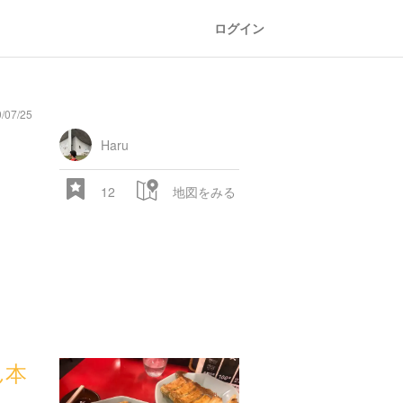
ログイン
/07/25
general
railroad
train
comic
mountain
sports
fishing
bbq
fashion
tradition
music
baby
camera
amusement
aquarium
sea
ball
baer
store
park
Haru
12
地図をみる
28.522 px
ん本