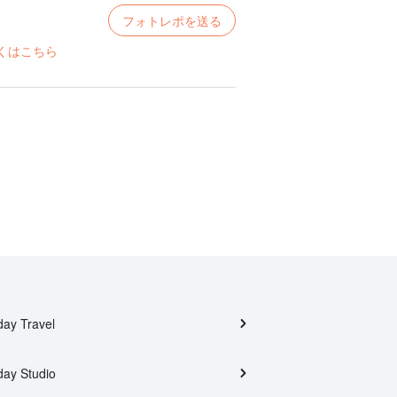
フォトレポを送る
くはこちら
day Travel
day Studio