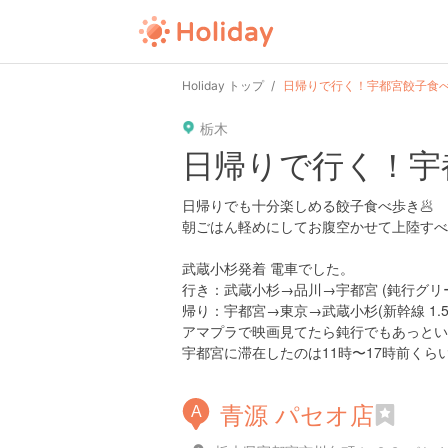
user
pin
tel
time
Holiday トップ
日帰りで行く！宇都宮餃子食
栃木
date
child
solitary
日帰りで行く！宇
tokyo
kanagawa
osaka
日帰りでも十分楽しめる餃子食べ歩き🥟
朝ごはん軽めにしてお腹空かせて上陸すべ
武蔵小杉発着 電車でした。
行き：武蔵小杉→品川→宇都宮 (鈍行グリーン
帰り：宇都宮→東京→武蔵小杉(新幹線 1.5
アマプラで映画見てたら鈍行でもあっとい
宇都宮に滞在したのは11時〜17時前くら
青源 パセオ店
A