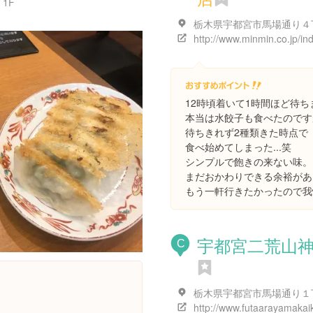
1F
12時頃着いて1時間ほど待ち
本当は水餃子も食べたのです
待ちきれず2種類きた時点で
食べ始めてしまった...笑
シンプルで飽きの来ない味。
まだおかわりできる余裕があ
もう一軒行きたかったので我
宇都宮二荒山
C
http://www.futaarayamakaik