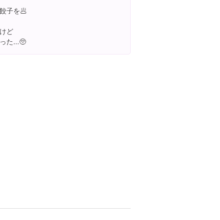
餃子を🥟
けど
...🥺