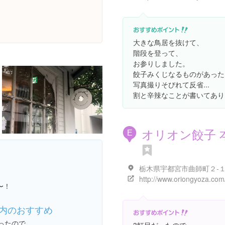
大きな鳥居を抜けて、
階段を登って、
お参りしました。
餃子みくじなるものがあった
写真撮りそびれて反省...
割と辛辣なことが書いてあり
オリオン餃子 
E
栃木県宇都宮市曲師町２-
。
http://www.oriongyoza.com
〜！
内のおすすめ
ったので