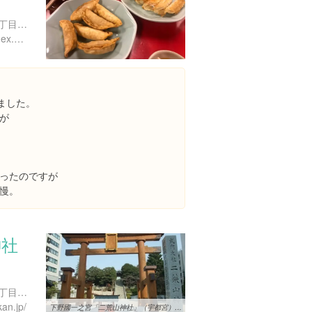
栃木県宇都宮市馬場通り４丁目２-３
http://www.minmin.co.jp/index.php
ました。
が
ったのですが
慢。
神社
栃木県宇都宮市馬場通り１丁目１-１
an.jp/
下野國一之宮「二荒山神社」（宇都宮） | 足利グルメ ashikaga gourmet