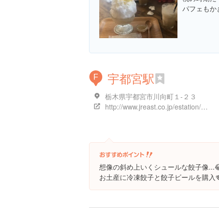
パフェもか
宇都宮駅
F
栃木県宇都宮市川向町１-２３
http://www.jreast.co.jp/estation/station/info.aspx?StationCd=248
想像の斜め上いくシュールな餃子像...
お土産に冷凍餃子と餃子ビールを購入