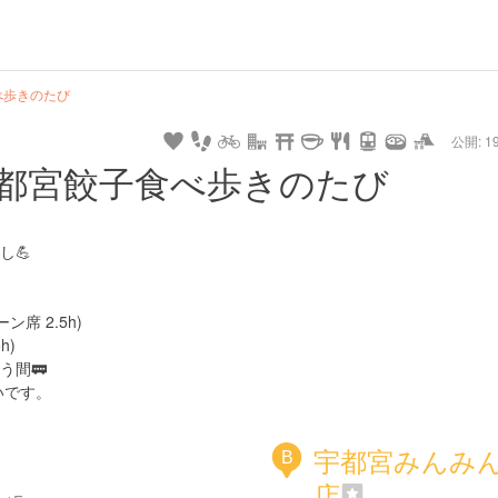
url
guide
hot
type
star
camera
home
settings
profile
print
rank
mail
lock
calendar
access
べ歩きのたび
公開: 19
pet
drive
walking
cycling
nature
stroll
art
camp
history
castle
temple
cafe
gourmet
onsen
outdoor
world
public bath
shopping
都宮餃子食べ歩きのたび
heritage
kyoto
hyogo
し💪
席 2.5h)
h)
う間🚃
いです。
宇都宮みんみ
B
店