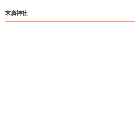
る計14の神様といわれ、一般的な神社に比べて多い
のが特徴です。 七福神では、大きな袋と米俵で知ら
末廣神社
れる「大黒天」を祀っています。 大黒天もまた、弁財
天と同様にヒンドゥー教由来の神様なんですよ。大
きな小槌を持っていることから、財運福徳のご利益
があるとされています。 出世や金運UPを祈願しまし
ょう！