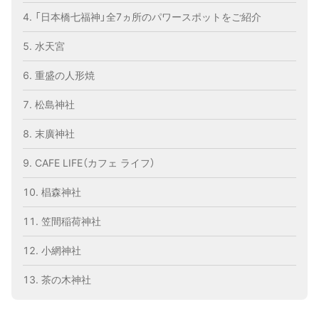
「日本橋七福神」全7ヵ所のパワースポットをご紹介
水天宮
重盛の人形焼
松島神社
末廣神社
CAFE LIFE（カフェ ライフ）
椙森神社
笠間稲荷神社
小網神社
茶の木神社