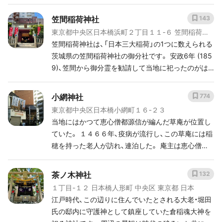
なか少ないそう。 江戸期には、烏森神社と柳森神社
と共に「江戸三森」の1つに数えられ、多くの大名や歴
笠間稲荷神社
143
史的著名人も参拝しに訪れたことで知られていま
東京都中央区日本橋浜町２丁目１１-６ 笠間稲荷神
す。 宝くじ当選のご利益があるそうで、境内には高
社
笠間稲荷神社は、「日本三大稲荷」の1つに数えられる
額当選を祈願する多くの絵馬が奉納されていまし
茨城県の笠間稲荷神社の御分社です。 安政6年 (185
た。 また、こちらの神社には七福神の「恵比寿さま」
9)、笠間から御分霊を勧請して当地に祀ったのがは
が祀られています。 恵比寿さまは、七福神の中で唯
じまり。 福徳長寿の神でお馴染みの「寿老人」を祀る
一日本の神様です。 大きな鯛と釣竿を持った姿は、
ことから、参拝に訪れる人と幸運を授かるといわれ
小網神社
774
見た目からして縁起が良いのが分かりますね。
ています。 ちょうど人生の岐路に立っている方や良
東京都中央区日本橋小網町１６-２３
い方向へと軌道修正したい方は、開運祈願してみる
当地にはかつて恵心僧都源信が編んだ草庵が位置し
と良いかもしれませんね。
ていた。 １４６６年、疫病が流行し、この草庵には稲
穂を持った老人が訪れ、連泊した。 庵主は恵心僧都
の夢を見て、「この老人を稲荷神として崇めれば、疫
病は退散する」というお告げを聞いた。 翌朝、老人の
茶ノ木神社
132
姿はなかった。 稲荷神を祀る神社を建立すると、疫
１丁目-１２ 日本橋人形町 中央区 東京都 日本
病も収束したという。 領主の太田道灌もこの話を聞
江戸時代、この辺りに住んでいたとされる大老・堀田
き、土地を寄進し、折に触れて参詣した。 明治時代、
氏の邸内に守護神として鎮座していた倉稲魂大神を
神仏分離により、別当寺「萬福寿寺」（廃寺）から分