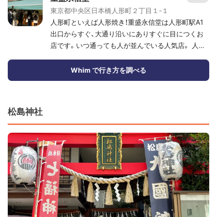
東京都中央区日本橋人形町２丁目１-１
人形町といえば人形焼き！重盛永信堂は人形町駅A1
出口からすぐ、大通り沿いにありすぐに目につくお
店です。いつ通っても人が並んでいる人気店。 人形
焼きは1つから買えるので、食べ歩きにもおすすめ！
あんこがぎっしり詰まっていて1つでも食べごたえ
Whim で行き方を調べる
ありますよ。
松島神社