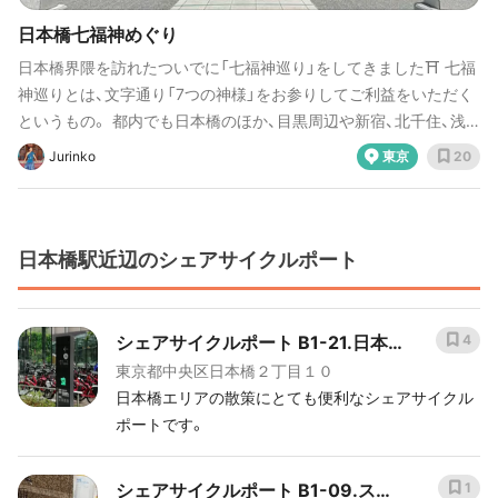
日本橋七福神めぐり
日本橋界隈を訪れたついでに「七福神巡り」をしてきました⛩ 七福
神巡りとは、文字通り「7つの神様」をお参りしてご利益をいただく
というもの。 都内でも日本橋のほか、目黒周辺や新宿、北千住、浅
草など様々なエリアで親しまれています。 これらは「七つの災難を
Jurinko
東京
20
除き、七つの幸福を授かる」という共通のご利益があるとされ、すべ
て訪れると運気がアップするそう✨ このプランで歩くのは、小伝馬
町および人形町周辺の約3.3km🚶‍♀️パワースポットがお好きな方は
ぜひ！ ▶︎所要時間の目安 約2時間
日本橋駅近辺のシェアサイクルポート
シェアサイクルポート B1-21.日本
4
東京都中央区日本橋２丁目１０
橋二丁目街角広場
日本橋エリアの散策にとても便利なシェアサイクル
ポートです。
シェアサイクルポート B1-09.スマ
1