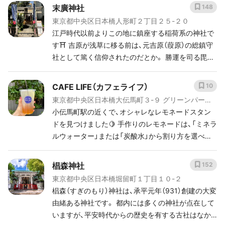
という名は、その島にたくさん生えていた松に由来
末廣神社
148
するのだそう。 御祭神は、伊邪那岐神をはじめとす
東京都中央区日本橋人形町２丁目２５-２０
る計14の神様といわれ、一般的な神社に比べて多い
江戸時代以前よりこの地に鎮座する稲荷系の神社で
のが特徴です。 七福神では、大きな袋と米俵で知ら
す⛩ 吉原が浅草に移る前は、元吉原（葭原）の総鎮守
れる「大黒天」を祀っています。 大黒天もまた、弁財
社として篤く信仰されたのだとか。 勝運を司る毘沙
天と同様にヒンドゥー教由来の神様なんですよ。大
門天を祀り、受験の合格祈願などでもお馴染みのパ
きな小槌を持っていることから、財運福徳のご利益
ワースポットとして親しまれています。
CAFE LIFE（カフェライフ）
10
があるとされています。 出世や金運UPを祈願しまし
ょう！
東京都中央区日本橋大伝馬町３-９ グリーンパーク
日本橋 1F
小伝馬町駅の近くで、オシャレなレモネードスタン
ドを見つけました🍋 手作りのレモネードは、「ミネラ
ルウォーター」または「炭酸水」から割り方を選べま
す。 店員さんもとても感じが良く、軽く立ち話をし
て次の神社へと向かいました。どうやら、この辺りで
椙森神社
152
働いている人も意外と「日本橋七福神」のことを知ら
東京都中央区日本橋堀留町１丁目１０-２
ないようです🤔 炎天下で脱水症状になりかけていた
椙森（すぎのもり）神社は、承平元年（931）創建の大変
ので、ちょうど良いタイミングでレモネードスタン
由緒ある神社です。 都内には多くの神社が点在して
ドに出会えてHAPPYな気分になりました😂(単純w)
いますが、平安時代からの歴史を有する古社はなか