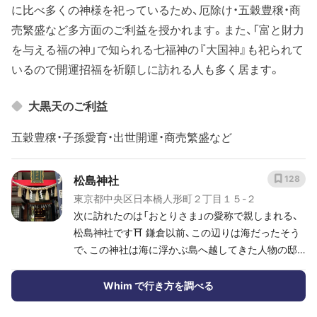
に比べ多くの神様を祀っているため、厄除け・五穀豊穣・商
売繁盛など多方面のご利益を授かれます。また、「富と財力
を与える福の神」で知られる七福神の『大国神』も祀られて
いるので開運招福を祈願しに訪れる人も多く居ます。
大黒天のご利益
五穀豊穣・子孫愛育・出世開運・商売繁盛など
松島神社
128
東京都中央区日本橋人形町２丁目１５-２
次に訪れたのは「おとりさま」の愛称で親しまれる、
松島神社です⛩ 鎌倉以前、この辺りは海だったそう
で、この神社は海に浮かぶ島へ越してきた人物の邸
内に勧請されたのがはじまりとされています。 松島
という名は、その島にたくさん生えていた松に由来
Whim で行き方を調べる
するのだそう。 御祭神は、伊邪那岐神をはじめとす