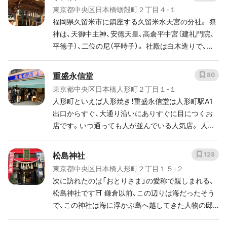
東京都中央区日本橋蛎殻町２丁目４-１
福岡県久留米市に鎮座する久留米水天宮の分社。 祭
神は、天御中主神、安徳天皇、高倉平中宮（建礼門院、
平徳子）、二位の尼（平時子）。 社殿は白木造りで、コ
ンクリートの土台の上に構築されている。 社殿の正
面には地上６階建てのビルが建設され、境内は２階。
重盛永信堂
80
江戸時代より安産・子授けの神「おすいてんぐさま」
東京都中央区日本橋人形町２丁目１-１
として信仰を集め、古くから妊婦や新婚夫婦らが参
人形町といえば人形焼き！重盛永信堂は人形町駅A1
拝に訪れる。 久留米の水天宮は久留米藩歴代藩主
出口からすぐ、大通り沿いにありすぐに目につくお
（有馬家）により崇敬。 １８１８年、９代藩主有馬頼
店です。いつ通っても人が並んでいる人気店。 人形
徳が江戸・三田の久留米藩江戸上屋敷に分霊を勧請。
焼きは1つから買えるので、食べ歩きにもおすすめ！
当初、藩邸内にあったため一般人の参拝は少なかっ
あんこがぎっしり詰まっていて1つでも食べごたえ
松島神社
128
たという。
ありますよ。
東京都中央区日本橋人形町２丁目１５-２
次に訪れたのは「おとりさま」の愛称で親しまれる、
松島神社です⛩ 鎌倉以前、この辺りは海だったそう
で、この神社は海に浮かぶ島へ越してきた人物の邸
内に勧請されたのがはじまりとされています。 松島