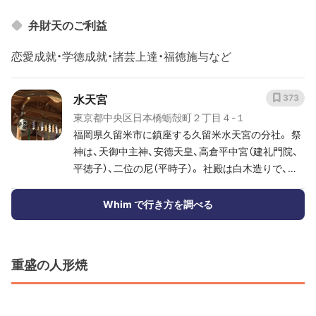
弁財天のご利益
恋愛成就・学徳成就・諸芸上達・福徳施与など
水天宮
373
東京都中央区日本橋蛎殻町２丁目４-１
福岡県久留米市に鎮座する久留米水天宮の分社。 祭
神は、天御中主神、安徳天皇、高倉平中宮（建礼門院、
平徳子）、二位の尼（平時子）。 社殿は白木造りで、コ
ンクリートの土台の上に構築されている。 社殿の正
面には地上６階建てのビルが建設され、境内は２階。
Whim で行き方を調べる
江戸時代より安産・子授けの神「おすいてんぐさま」
として信仰を集め、古くから妊婦や新婚夫婦らが参
拝に訪れる。 久留米の水天宮は久留米藩歴代藩主
重盛の人形焼
（有馬家）により崇敬。 １８１８年、９代藩主有馬頼
徳が江戸・三田の久留米藩江戸上屋敷に分霊を勧請。
当初、藩邸内にあったため一般人の参拝は少なかっ