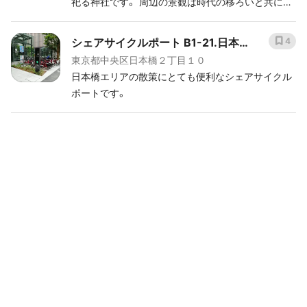
祀る神社です。 周辺の景観は時代の移ろいと共に姿
離。 １８７３年、近代社格制度における「村社」とな
を変えましたが、この場所だけは変わることなく地
った。 １９２３年、関東大震災により被災。 １９２
域の人々に愛され続けています。 こちらも非常に小
シェアサイクルポート B1-21.日本
4
９年、明治神宮造営の工匠長・内藤駒三郎宮大工一門
さな神社ですが、写真からでも強い力を感じるのが
によって再建。
東京都中央区日本橋２丁目１０
橋二丁目街角広場
お分かりいただけるでしょうか？ 火伏せおよび生産
日本橋エリアの散策にとても便利なシェアサイクル
の神として親しまれるほか、七福神の「布袋尊」を祀
ポートです。
ることでも知られています。