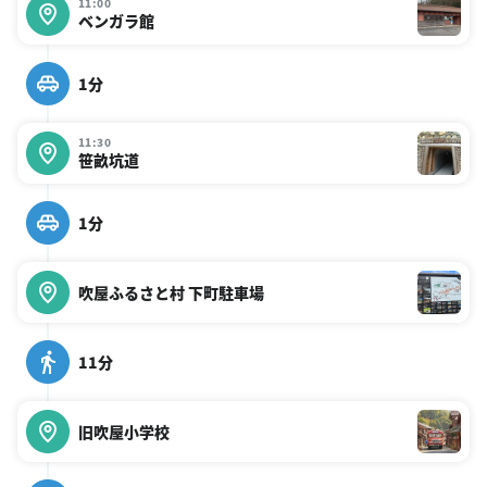
11:00
ベンガラ館
1分
11:30
笹畝坑道
1分
吹屋ふるさと村 下町駐車場
11分
旧吹屋小学校