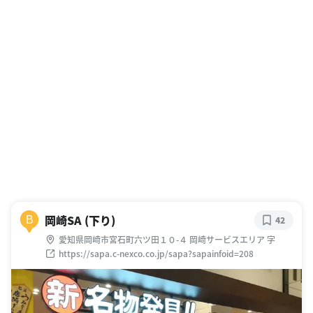
岡崎SA (下り)
B
42
愛知県岡崎市宮石町六ツ田１０-４ 岡崎サービスエリア 字
https://sapa.c-nexco.co.jp/sapa?sapainfoid=208