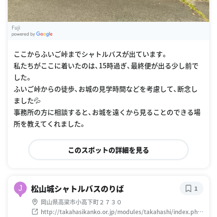
した。
ふいご峠からの徒歩、お城の見学時間などを考慮して、断念し
ました💦
事務所の方に相談すると、お城を遠くから見ることのできる場
所を教えてくれました。
このスポットの詳細を見る
松山城シャトルバスのりば
J
1
岡山県高梁市小高下町２７３０
http://takahasikanko.or.jp/modules/takahashi/index.php
?content_id=18