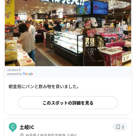
akabee K
G
oogle Places
朝食用にパンと飲み物を買いました。
このスポットの詳細を見る
土岐IC
C
2
岐阜県土岐市泉町定林寺 土岐IC