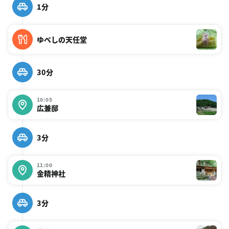
1分
ゆべしの天任堂
30分
10:05
広兼邸
3分
11:00
金精神社
3分