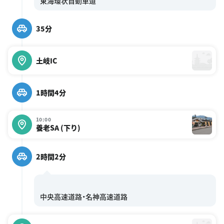
35分
土岐IC
1時間4分
10:00
養老SA (下り)
2時間2分