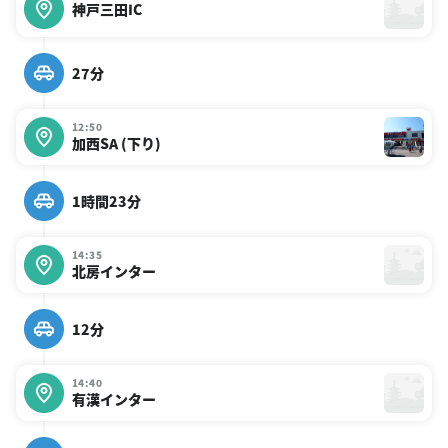
神戸三田IC
27分
12:50
加西SA (下り)
1時間23分
14:35
北房インター
12分
14:40
有漢インター