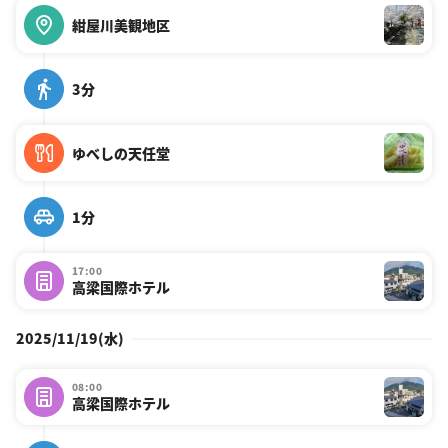
紺屋川美観地区
3分
ゆべしの天任堂
1分
17:00
高梁国際ホテル
2025/11/19(水)
08:00
高梁国際ホテル