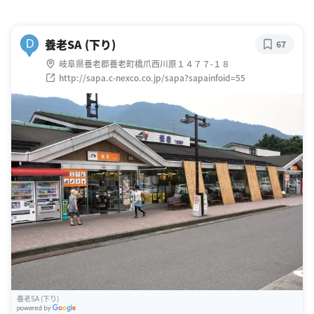
養老SA (下り)
D
67
岐阜県養老郡養老町橋爪西川原１４７７-１８
http://sapa.c-nexco.co.jp/sapa?sapainfoid=55
養老SA (下り)
G