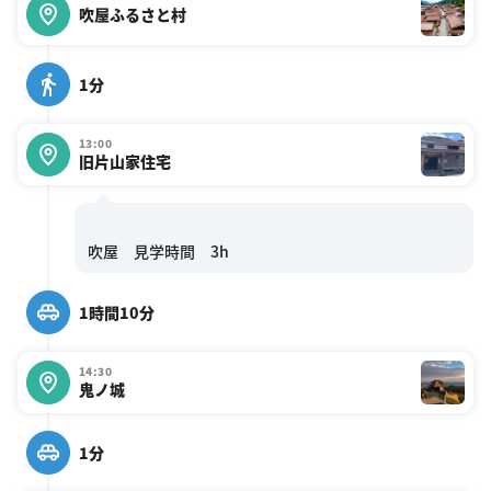
吹屋ふるさと村
1分
13:00
旧片山家住宅
1時間10分
14:30
鬼ノ城
1分