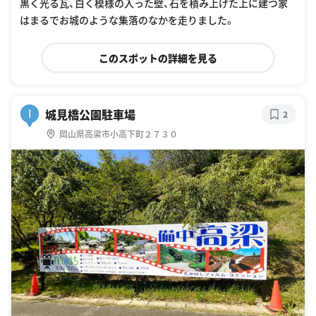
城見橋公園駐車場
I
2
岡山県高梁市小高下町２７３０
Fuji
G
oogle Places
ここからふいご峠までシャトルバスが出ています。
私たちがここに着いたのは、15時過ぎ、最終便が出る少し前で