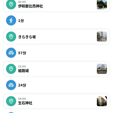
10:00
伊和都比売神社
1分
きらきら坂
57分
12:00
姫路城
24分
14:00
生石神社