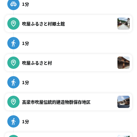
1分
吹屋ふるさと村郷土館
1分
吹屋ふるさと村
1分
高梁市吹屋伝統的建造物群保存地区
1分