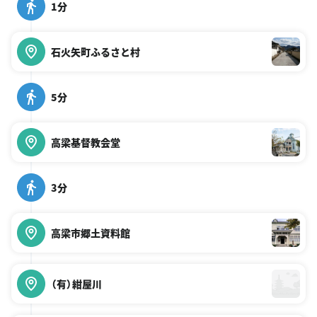
1分
石火矢町ふるさと村
5分
高梁基督教会堂
3分
高梁市郷土資料館
（有）紺屋川