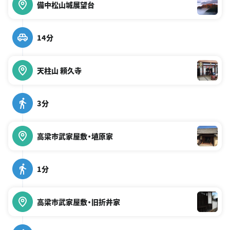
備中松山城展望台
14分
天柱山 頼久寺
3分
高梁市武家屋敷・埴原家
1分
高梁市武家屋敷・旧折井家