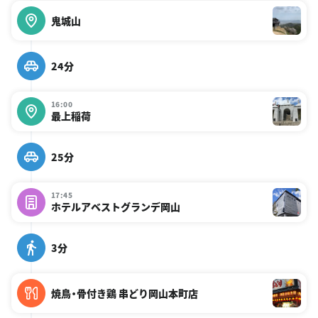
鬼城山
24分
16:00
最上稲荷
25分
17:45
ホテルアベストグランデ岡山
3分
焼鳥・骨付き鶏 串どり岡山本町店