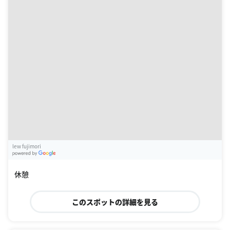
lew fujimori
G
oogle Places
休憩
このスポットの詳細を見る
北房インター
G
1
岡山県真庭市上水田